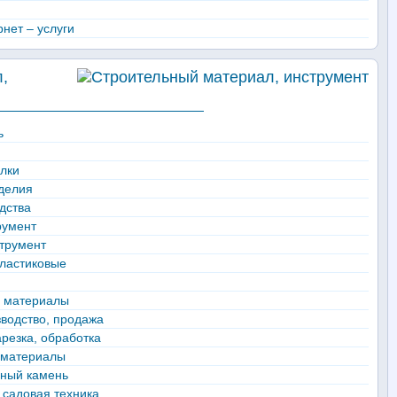
нет – услуги
,
ь
лки
делия
дства
румент
трумент
пластиковые
е материалы
зводство, продажа
арезка, обработка
 материалы
ьный камень
, садовая техника