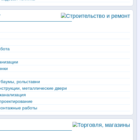
т
абота
анизации
ынки
гбаумы, рольставни
струкции, металлические двери
 канализация
 проектирование
монтажные работы