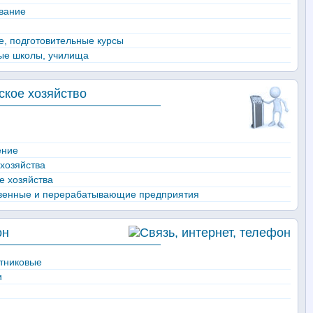
вание
, подготовительные курсы
ые школы, училища
кое хозяйство
ение
хозяйства
е хозяйства
венные и перерабатывающие предприятия
он
утниковые
и