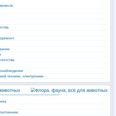
акомств
тства
лоремонт
вание
и
гентства
еонаблюдение
вой техники, электроники
 животных
ника
 питомники