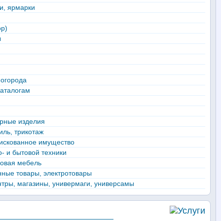
и, ярмарки
op)
ы
 огорода
каталогам
ирные изделия
иль, трикотаж
искованное имущество
о- и бытовой техники
говая мебель
ные товары, электротовары
нтры, магазины, универмаги, универсамы