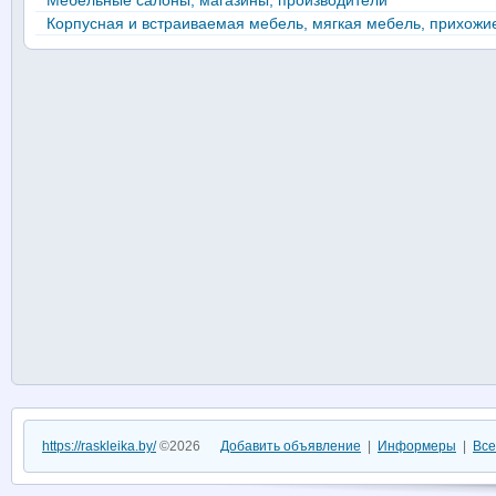
Мебельные салоны, магазины, производители
Корпусная и встраиваемая мебель, мягкая мебель, прихожи
https://raskleika.by/
©2026
Добавить объявление
|
Информеры
|
Все