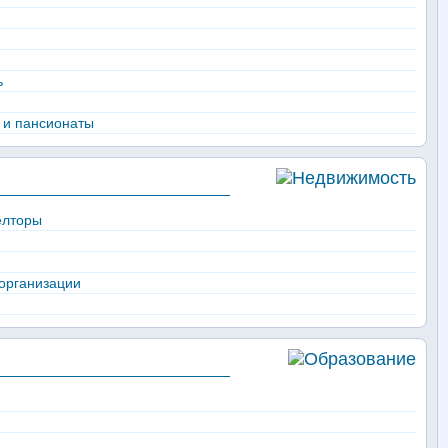
ь
 и пансионаты
елторы
организации