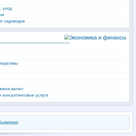
, уход
ия
я садоводов
перативы
бмена валют
и консалтинговые услуги
бъявления