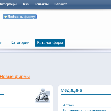
Информеры
Rss
Контакты
Блокнот
Добавить фирму
я
Категории
Каталог фирм
я
Категории
Каталог фирм
Новые фирмы
Медицина
Аптеки
Больницы и поликлинники