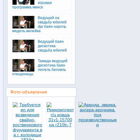
игровая
программа минск
Ведущий на
свадьбу юбилей
djи баян нарочь
мядель вилейка
Ведущий баян
дискотека
свадьба юбилей
Тамада ведущий
дискотека баян
лепель бегомль
плещеницы
Фото-объявления