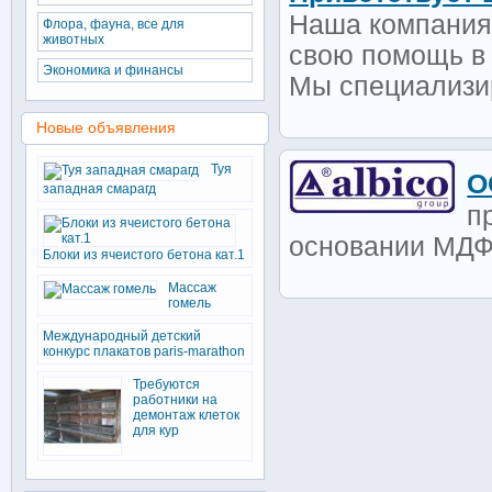
Наша компания 
Флора, фауна, все для
животных
свою помощь в 
Экономика и финансы
Мы специализир
Новые объявления
Туя
О
западная смарагд
п
основании МДФ
Блоки из ячеистого бетона кат.1
Массаж
гомель
Международный детский
конкурс плакатов paris-marathon
Требуются
работники на
демонтаж клеток
для кур