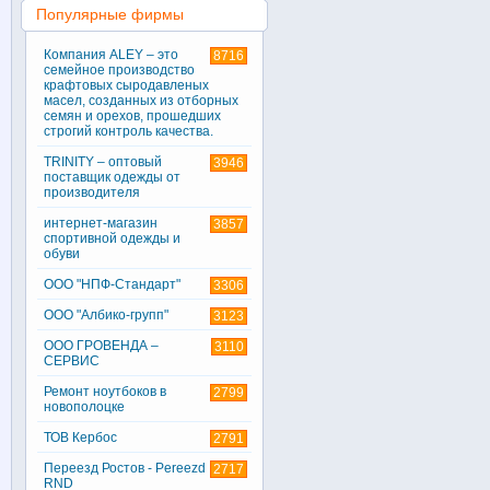
Популярные фирмы
Компания ALEY – это
8716
семейное производство
крафтовых сыродавленых
масел, созданных из отборных
семян и орехов, прошедших
строгий контроль качества.
TRINITY – оптовый
3946
поставщик одежды от
производителя
интернет-магазин
3857
спортивной одежды и
обуви
ООО "НПФ-Стандарт"
3306
ООО "Албико-групп"
3123
ООО ГРОВЕНДА –
3110
СЕРВИС
Ремонт ноутбоков в
2799
новополоцке
ТОВ Кербос
2791
Переезд Ростов - Pereezd
2717
RND