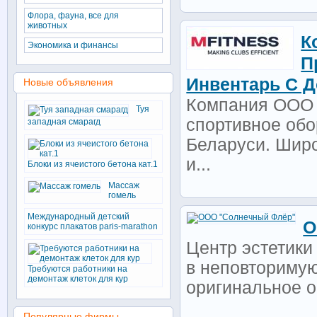
Флора, фауна, все для
животных
К
Экономика и финансы
П
Инвентарь С Д
Новые объявления
Компания ООО 
Туя
спортивное обо
западная смарагд
Беларуси. Шир
и...
Блоки из ячеистого бетона кат.1
Массаж
гомель
Международный детский
О
конкурс плакатов paris-marathon
Центр эстетики
в неповториму
Требуются работники на
демонтаж клеток для кур
оригинальное 
Популярные фирмы