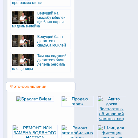
программа минск
Ведущий на
свадьбу юбилей
djи баян нарочь
мядель вилейка
Ведущий баян
дискотека
свадьба юбилей
Тамада ведущий
дискотека баян
лепель бегомль
плещеницы
Фото-объявления