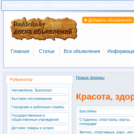
Ваш город
Войти
Зарегистрироваться
Добавить статью
Добавить объявление
Главная
Статьи
Все объявления
Информаци
Главная
Статьи
Все объявления
Информаци
Новые фирмы
Рубрикатор
Автомобили, Транспорт
Красота, здо
Бытовое обслуживание
Городские и районные службы
Бассейны
Государственные и
общественные учреждения
Стадионы, спортзалы, корты,
площадки
Детские товары и услуги
Фитнес, спортивные, аэро-, яхт