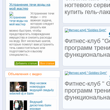
ногтевого серв
Устранение течи воды на
мой мастер
купить гель-лаки
Устранение течи
воды — это
важная задача,
которую следует
решать как
можно быстрее, чтобы
предотвратить повреждение
имущества и снизить расходы
Фитнес-клуб "G
на воду. Вот несколько шагов,
которые помогут вам устранить
программ тренир
течь самостоятельно или
подготовиться к вызову
функциональная
специалиста...
Добавить статью
Все статьи
Объявления с видео
Фитнес-клуб " 
Мир несвиж
новогрудок
программ тренир
ведущий свадьбу
юбилей dj и баян
функциональная
Ведущий
дискотека баян
игровая