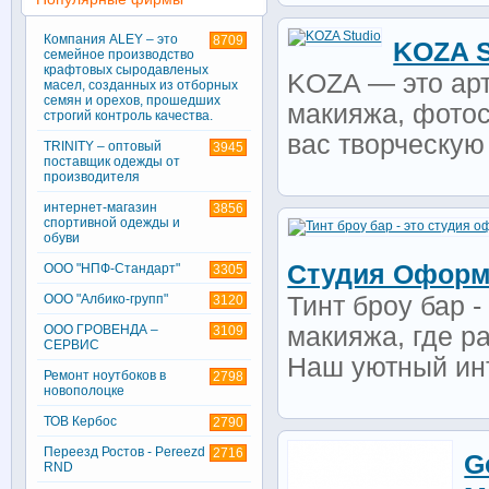
Компания ALEY – это
8709
KOZA S
семейное производство
крафтовых сыродавленых
KOZA — это арт
масел, созданных из отборных
семян и орехов, прошедших
макияжа, фотос
строгий контроль качества.
вас творческую 
TRINITY – оптовый
3945
поставщик одежды от
производителя
интернет-магазин
3856
спортивной одежды и
обуви
Студия Оформ
ООО "НПФ-Стандарт"
3305
ООО "Албико-групп"
Тинт броу бар 
3120
ООО ГРОВЕНДА –
макияжа, где р
3109
СЕРВИС
Наш уютный инт
Ремонт ноутбоков в
2798
новополоцке
ТОВ Кербос
2790
Переезд Ростов - Pereezd
2716
G
RND