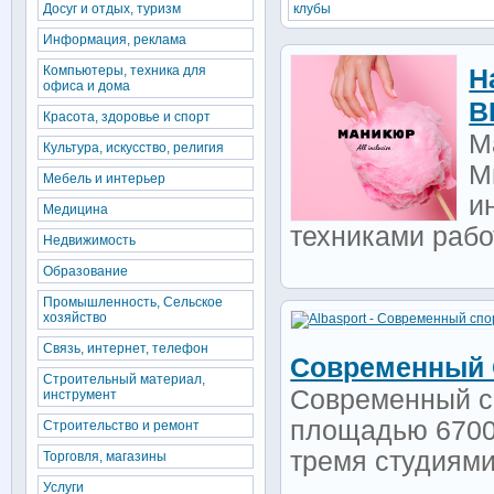
Досуг и отдых, туризм
клубы
Информация, реклама
Компьютеры, техника для
Н
офиса и дома
В
Красота, здоровье и спорт
М
Культура, искусство, религия
М
Мебель и интерьер
и
Медицина
техниками рабо
Недвижимость
Образование
Промышленность, Сельское
хозяйство
Связь, интернет, телефон
Современный 
Строительный материал,
Современный с
инструмент
площадью 6700
Строительство и ремонт
тремя студиями
Торговля, магазины
Услуги