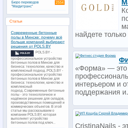
М
Бюро переводов
2554
"Магдитранс"
К
п
Статьи
м
Современные бетонные
найдете только 
полы в Минске: почему всё
больше компаний выбирают
решения от POLS.BY
POLS.BY -
Фи
профессиональное устройство
бетонных полов в Минске для
«Форма» — это 
бизнеса: технологии, качество и
комплексный подход..POLS.BY -
профессиональ
профессиональное устройство
бетонных полов в Минске для
интерьером и о
бизнеса: технологии, качество и
комплексный
поддержания и.
подход..Современные бетонные
полы - это технологичное и
надёжное решение для складов,
производственных помещений и
коммерческих объектов. В этой
статье мы рассказываем о
компании POLS.BY, которая
выполняет устройство
бетонных полов под ключ...
CristinaNails -