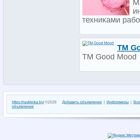
М
и
техниками рабо
TM G
TM Good Mood
https://raskleika.by/
©2026
Добавить объявление
|
Информеры
|
Все
объявления