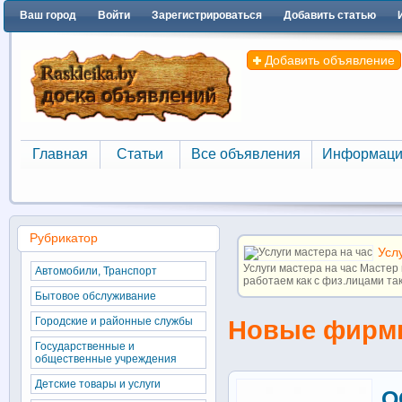
Ваш город
Войти
Зарегистрироваться
Добавить статью
Добавить объявление
Главная
Статьи
Все объявления
Информаци
Главная
Статьи
Все объявления
Информаци
Рубрикатор
Усл
Услуги мастера на час Мастер
Автомобили, Транспорт
работаем как с физ.лицами так 
Бытовое обслуживание
Городские и районные службы
Новые фирмы
Государственные и
общественные учреждения
Детские товары и услуги
О