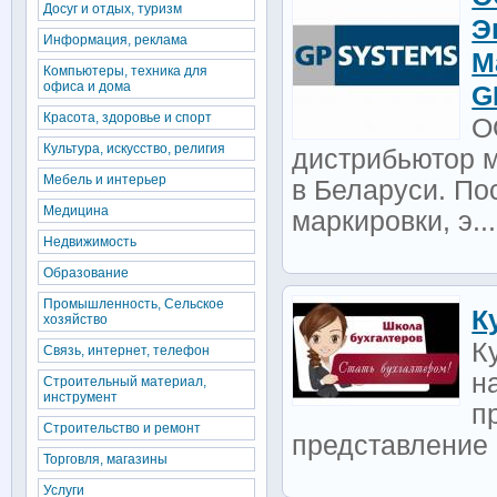
Досуг и отдых, туризм
Э
Информация, реклама
М
Компьютеры, техника для
офиса и дома
G
Красота, здоровье и спорт
О
Культура, искусство, религия
дистрибьютор 
Мебель и интерьер
в Беларуси. П
Медицина
маркировки, э...
Недвижимость
Образование
Промышленность, Сельское
К
хозяйство
К
Связь, интернет, телефон
н
Строительный материал,
инструмент
п
Строительство и ремонт
представление 
Торговля, магазины
Услуги