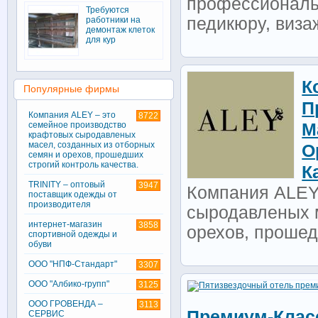
профессиональн
Требуются
педикюру, виза
работники на
демонтаж клеток
для кур
К
Популярные фирмы
П
Компания ALEY – это
8722
семейное производство
М
крафтовых сыродавленых
масел, созданных из отборных
О
семян и орехов, прошедших
строгий контроль качества.
К
TRINITY – оптовый
3947
Компания ALEY
поставщик одежды от
производителя
сыродавленых м
интернет-магазин
3858
орехов, прошедш
спортивной одежды и
обуви
ООО "НПФ-Стандарт"
3307
ООО "Албико-групп"
3125
ООО ГРОВЕНДА –
3113
Премиум-Класс
СЕРВИС