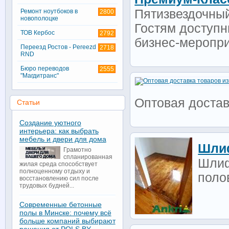
Пятизвездочный
Ремонт ноутбоков в
2800
новополоцке
Гостям доступн
ТОВ Кербос
2792
бизнес-меропри
Переезд Ростов - Pereezd
2718
RND
Бюро переводов
2555
"Магдитранс"
Оптовая достав
Статьи
Создание уютного
интерьера: как выбрать
мебель и двери для дома
Шлиф
Грамотно
спланированная
Шлиф
жилая среда способствует
полноценному отдыху и
поло
восстановлению сил после
трудовых будней...
Современные бетонные
полы в Минске: почему всё
больше компаний выбирают