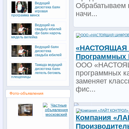
Ведущий
Обрабатываем 
дискотека баян
игровая
начи...
программа минск
Ведущий на
свадьбу юбилей
djи баян нарочь
мядель вилейка
«НАСТОЯЩАЯ 
Ведущий баян
дискотека
Программных 
свадьба юбилей
ООО «НАСТОЯЩ
Тамада ведущий
дискотека баян
программных ка
лепель бегомль
плещеницы
заменяет класс
фис...
Фото-объявления
Компания «ЛА
Производител