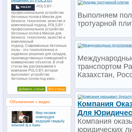
решения от POLS.BY
POLS.BY -
профессиональное устройство
Выполняем полн
бетонных полов в Минске для
бизнеса: технологии, качество и
тротуарной пли
комплексный подход..POLS.BY -
профессиональное устройство
бетонных полов в Минске для
бизнеса: технологии, качество и
комплексный
подход..Современные бетонные
полы - это технологичное и
надёжное решение для складов,
Международные 
производственных помещений и
коммерческих объектов. В этой
транспортом Ра
статье мы рассказываем о
компании POLS.BY, которая
Казахстан, Росс
выполняет устройство
бетонных полов под ключ...
Добавить статью
Все статьи
Объявления с видео
Компания Ока
Для Юридичес
Мир несвиж
новогрудок
Компания оказы
ведущий свадьбу
юбилей dj и баян
юридических л