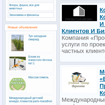
Флора, фауна, все для
животных
К
Экономика и финансы
К
И
Новые объявления
Клиентов И Би
Туя западная
Компания «Про
смарагд
услуги по прое
частных клиент
Блоки из
ячеистого бетона
кат.1
М
Массаж гомель
«
П
К
Международный детский
Международный
конкурс плакатов paris-marathon