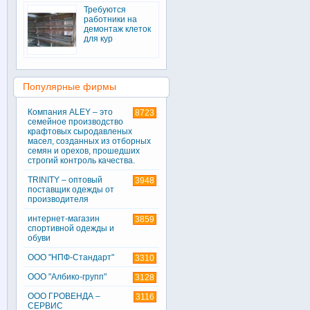
Требуются
работники на
демонтаж клеток
для кур
Популярные фирмы
Компания ALEY – это
8723
семейное производство
крафтовых сыродавленых
масел, созданных из отборных
семян и орехов, прошедших
строгий контроль качества.
TRINITY – оптовый
3948
поставщик одежды от
производителя
интернет-магазин
3859
спортивной одежды и
обуви
ООО "НПФ-Стандарт"
3310
ООО "Албико-групп"
3128
ООО ГРОВЕНДА –
3116
СЕРВИС