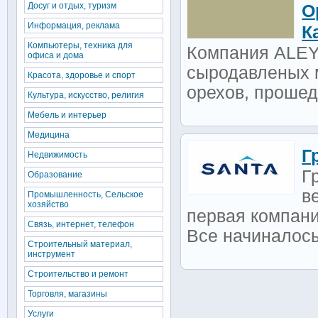
Досуг и отдых, туризм
О
Информация, реклама
К
Компьютеры, техника для
Компания ALEY
офиса и дома
сыродавленых м
Красота, здоровье и спорт
орехов, прошедш
Культура, искусство, религия
Мебель и интерьер
Медицина
Г
Недвижимость
Г
Образование
в
Промышленность, Сельское
хозяйство
первая компани
Связь, интернет, телефон
Все начиналось
Строительный материал,
инструмент
Строительство и ремонт
Торговля, магазины
Услуги