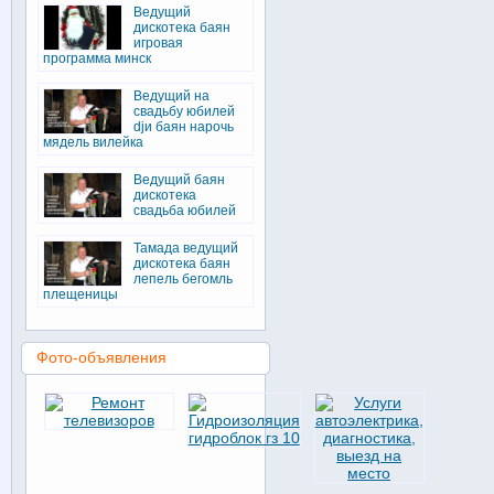
Ведущий
дискотека баян
игровая
программа минск
Ведущий на
свадьбу юбилей
djи баян нарочь
мядель вилейка
Ведущий баян
дискотека
свадьба юбилей
Тамада ведущий
дискотека баян
лепель бегомль
плещеницы
Фото-объявления