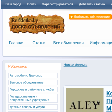
Ваш город
Войти
Зарегистрироваться
Добавить статью
Добавить объявление
Главная
Статьи
Все объявления
Информаци
Главная
Статьи
Все объявления
Информаци
Новые фирмы
Рубрикатор
Автомобили, Транспорт
Бытовое обслуживание
Городские и районные службы
К
Государственные и
П
общественные учреждения
М
Детские товары и услуги