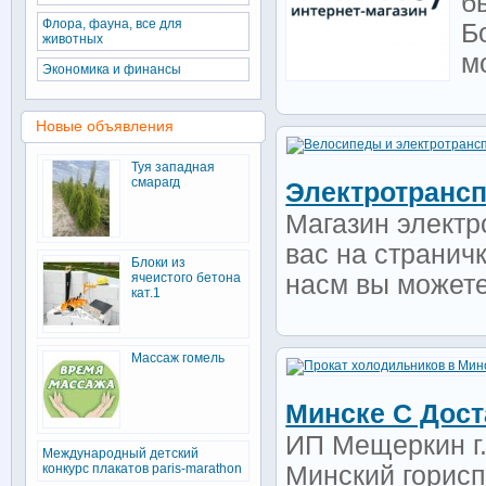
б
Флора, фауна, все для
Б
животных
м
Экономика и финансы
Новые объявления
Туя западная
смарагд
Электротрансп
Магазин электр
вас на страничк
Блоки из
ячеистого бетона
насм вы можете
кат.1
Массаж гомель
Минске С Дост
ИП Мещеркин г.
Международный детский
конкурс плакатов paris-marathon
Минский горис