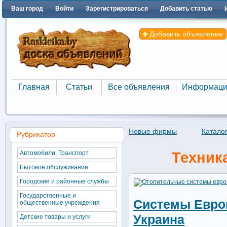
Ваш город
Войти
Зарегистрироваться
Добавить статью
Добавить объявление
Главная
Статьи
Все объявления
Информаци
Главная
Статьи
Все объявления
Информаци
Новые фирмы
Катало
Рубрикатор
Автомобили, Транспорт
Техника
Бытовое обслуживание
Городские и районные службы
Государственные и
Системы Евро
общественные учреждения
Украина
Детские товары и услуги