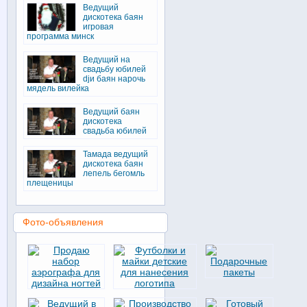
Ведущий
дискотека баян
игровая
программа минск
Ведущий на
свадьбу юбилей
djи баян нарочь
мядель вилейка
Ведущий баян
дискотека
свадьба юбилей
Тамада ведущий
дискотека баян
лепель бегомль
плещеницы
Фото-объявления