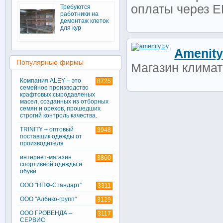
оплаты через Е
Требуются
работники на
демонтаж клеток
для кур
Amenity
Популярные фирмы
Магазин климат
Компания ALEY – это
8725
семейное производство
крафтовых сыродавленых
масел, созданных из отборных
семян и орехов, прошедших
строгий контроль качества.
TRINITY – оптовый
3948
поставщик одежды от
производителя
интернет-магазин
3860
спортивной одежды и
обуви
ООО "НПФ-Стандарт"
3311
ООО "Албико-групп"
3129
ООО ГРОВЕНДА –
3117
СЕРВИС