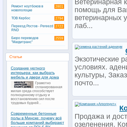
Ветеринарная 
Ремонт ноутбоков в
2801
помощь для Ва
новополоцке
ветеринарных у
ТОВ Кербос
2794
лаб...
Переезд Ростов - Pereezd
2722
RND
Бюро переводов
2559
"Магдитранс"
Статьи
Экзотические р
условиях. аде
Создание уютного
интерьера: как выбрать
культуры, Зака
мебель и двери для дома
почто...
Грамотно
спланированная
жилая среда способствует
полноценному отдыху и
восстановлению сил после
трудовых будней...
К
Современные бетонные
Продажа и дост
полы в Минске: почему всё
больше компаний выбирают
озеленения. К