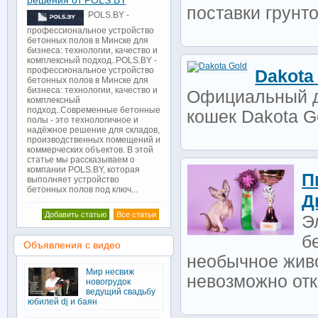
решения от POLS.BY
поставки грунто
POLS.BY -
профессиональное устройство
бетонных полов в Минске для
бизнеса: технологии, качество и
комплексный подход..POLS.BY -
профессиональное устройство
Dakota
бетонных полов в Минске для
бизнеса: технологии, качество и
Официальный д
комплексный
подход..Современные бетонные
кошек Dakota G
полы - это технологичное и
надёжное решение для складов,
производственных помещений и
коммерческих объектов. В этой
статье мы рассказываем о
компании POLS.BY, которая
П
выполняет устройство
бетонных полов под ключ...
Д
Добавить статью
Все статьи
Э
б
Объявления с видео
необычное живо
Мир несвиж
невозможно отка
новогрудок
ведущий свадьбу
юбилей dj и баян