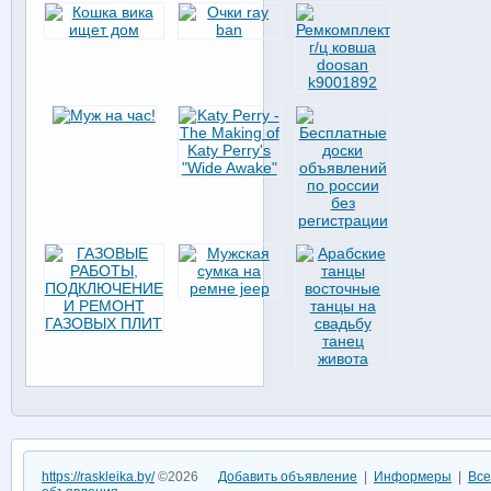
https://raskleika.by/
©2026
Добавить объявление
|
Информеры
|
Все