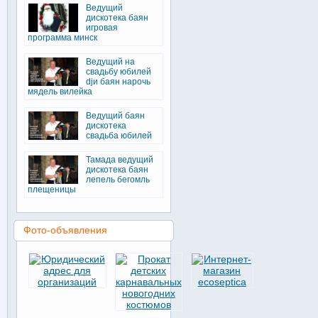
Ведущий
дискотека баян
игровая
программа минск
Ведущий на
свадьбу юбилей
djи баян нарочь
мядель вилейка
Ведущий баян
дискотека
свадьба юбилей
Тамада ведущий
дискотека баян
лепель бегомль
плещеницы
Фото-объявления