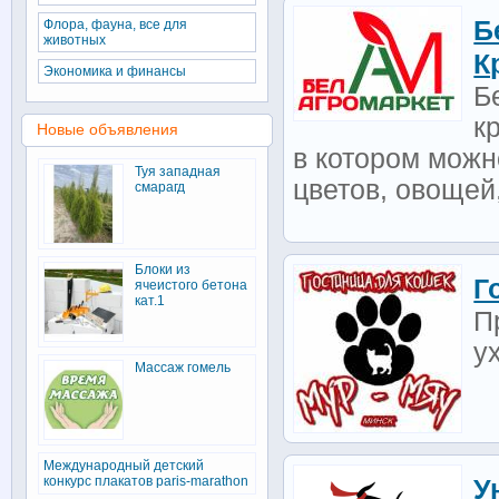
Б
Флора, фауна, все для
животных
К
Экономика и финансы
Б
к
Новые объявления
в котором можн
Туя западная
цветов, овощей,
смарагд
Блоки из
Г
ячеистого бетона
кат.1
П
у
Массаж гомель
Международный детский
конкурс плакатов paris-marathon
У