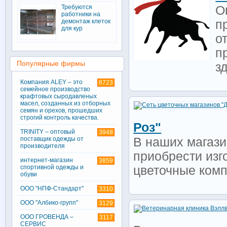
Требуются
О
работники на
демонтаж клеток
п
для кур
о
п
Популярные фирмы
з
Компания ALEY – это
8723
семейное производство
крафтовых сыродавленых
масел, созданных из отборных
семян и орехов, прошедших
строгий контроль качества.
Роз"
TRINITY – оптовый
3948
поставщик одежды от
В наших магази
производителя
приобрести изг
интернет-магазин
3859
спортивной одежды и
цветочные компо
обуви
ООО "НПФ-Стандарт"
3310
ООО "Албико-групп"
3129
ООО ГРОВЕНДА –
3117
СЕРВИС