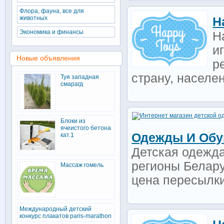
Флора, фауна, все для
животных
H
Экономика и финансы
H
и
Новые объявления
р
страну, населе
Туя западная
смарагд
Блоки из
ячеистого бетона
Одежды И Обув
кат.1
Детская одежда
регионы Белар
Массаж гомель
цена пересылки 
Международный детский
конкурс плакатов paris-marathon