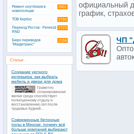
официальный до
Ремонт ноутбоков в
2801
новополоцке
график, страхо
ТОВ Кербос
2794
Переезд Ростов - Pereezd
2723
RND
ЧП "
Бюро переводов
2559
"Магдитранс"
Опто
авто
Статьи
Создание уютного
интерьера: как выбрать
мебель и двери для дома
Грамотно
спланированная
жилая среда способствует
полноценному отдыху и
восстановлению сил после
трудовых будней...
Современные бетонные
полы в Минске: почему всё
больше компаний выбирают