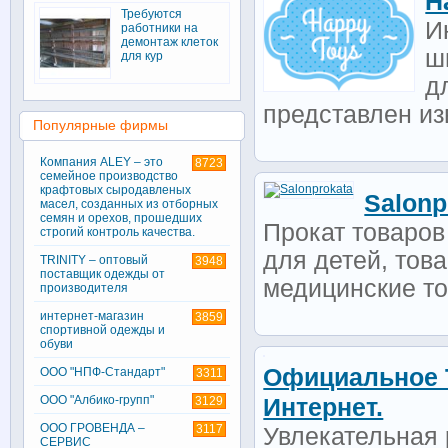
H
Требуются
И
работники на
демонтаж клеток
ш
для кур
д
представлен из
Популярные фирмы
Компания ALEY – это
8723
семейное производство
крафтовых сыродавленых
Salonp
масел, созданных из отборных
семян и орехов, прошедших
Прокат товаров
строгий контроль качества.
для детей, тов
TRINITY – оптовый
3948
поставщик одежды от
медицинские то
производителя
интернет-магазин
3859
спортивной одежды и
обуви
Официальное Т
ООО "НПФ-Стандарт"
3311
ООО "Албико-групп"
3129
Интернет.
ООО ГРОВЕНДА –
3117
Увлекательная 
СЕРВИС