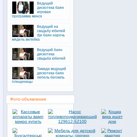
Ведущий
дискотека баян
игровая
программа минск
Ведущий на
свадьбу юбилей
djи баян нарочь
мядель вилейка
Ведущий баян
дискотека
свадьба юбилей
Тамада ведущий
дискотека баян
лепель бегомль
плещеницы
Фото-объявления