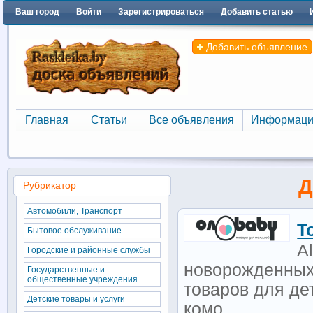
Ваш город
Войти
Зарегистрироваться
Добавить статью
Добавить объявление
Главная
Статьи
Все объявления
Информаци
Главная
Статьи
Все объявления
Информаци
Д
Рубрикатор
Автомобили, Транспорт
Т
Бытовое обслуживание
A
Городские и районные службы
новорожденных 
Государственные и
общественные учреждения
товаров для де
Детские товары и услуги
комо...