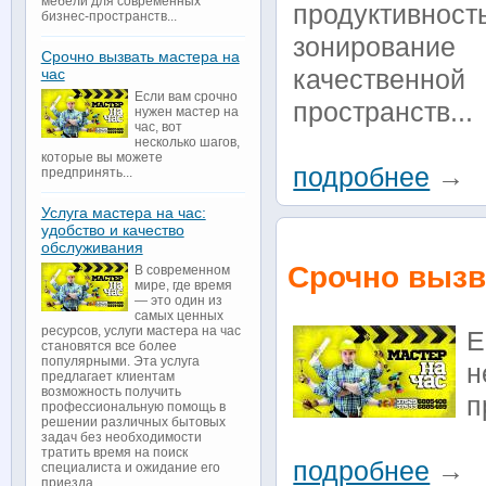
мебели для современных
продуктивнос
бизнес-пространств...
зонировани
Срочно вызвать мастера на
качественно
час
Если вам срочно
пространств...
нужен мастер на
час, вот
несколько шагов,
которые вы можете
подробнее
→
предпринять...
Услуга мастера на час:
удобство и качество
обслуживания
Срочно вызв
В современном
мире, где время
— это один из
самых ценных
ресурсов, услуги мастера на час
Е
становятся все более
популярными. Эта услуга
н
предлагает клиентам
возможность получить
п
профессиональную помощь в
решении различных бытовых
задач без необходимости
тратить время на поиск
подробнее
→
специалиста и ожидание его
приезда...