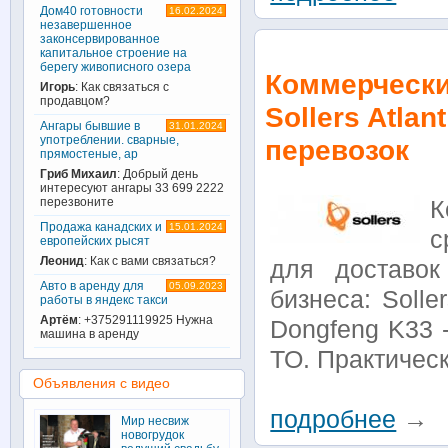
Дом40 готовности
16.02.2024
незавершенное
законсервированное
капитальное строение на
берегу живописного озера
Коммерчески
Игорь
: Как связаться с
продавцом?
Sollers Atla
Ангары бывшие в
31.01.2024
употреблении. сварные,
перевозок
прямостеные, ар
Гриб Михаил
: Добрый день
интересуют ангары 33 699 2222
перезвоните
К
Продажа канадских и
15.01.2024
с
европейских рысят
Леонид
: Как с вами связаться?
для доставок
Авто в аренду для
05.09.2023
бизнеса: Solle
работы в яндекс такси
Артём
: +375291119925 Нужна
Dongfeng K33 
машина в аренду
ТО. Практическ
Объявления с видео
подробнее
→
Мир несвиж
новогрудок