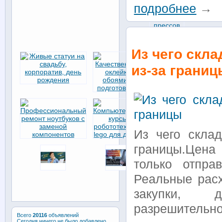
подробнее
→
Из чего скл
из-за грани
Из чего скла
границы.Цена
только отпра
Реальные расх
закупки, д
разрешительно
Всего
20116
объявлений
Сегодня ничего не было добавлено