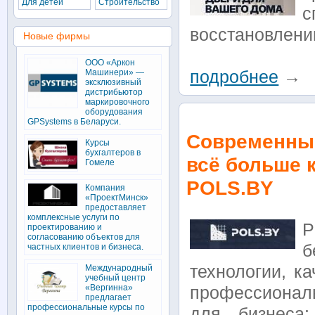
Для детей
Строительство
с
восстановлени
Новые фирмы
ООО «Аркон
Машинери» —
подробнее
→
эксклюзивный
дистрибьютор
маркировочного
оборудования
GPSystems в Беларуси.
Современные
Курсы
бухгалтеров в
всё больше 
Гомеле
POLS.BY
Компания
«ПроектМинск»
предоставляет
комплексные услуги по
P
проектированию и
согласованию объектов для
б
частных клиентов и бизнеса.
технологии, к
Международный
учебный центр
«Вергинна»
профессиональ
предлагает
профессиональные курсы по
для бизнеса: