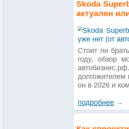
Skoda Superb
актуален или
Стоит ли брат
году, обзор м
автобизнес.р
долгожителем 
он в 2026 и ко
подробнее
→
Как спроект