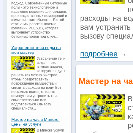
подход..Современные бетонные
п
полы - это технологичное и
надёжное решение для складов,
производственных помещений и
расходы на во
коммерческих объектов. В этой
статье мы рассказываем о
вам устранить
компании POLS.BY, которая
выполняет устройство
вызову специал
бетонных полов под ключ...
Устранение течи воды на
подробнее
→
мой мастер
Устранение течи
воды — это
важная задача,
которую следует
решать как можно быстрее,
Мастер на ча
чтобы предотвратить
повреждение имущества и
снизить расходы на воду. Вот
несколько шагов, которые
помогут вам устранить течь
В
самостоятельно или
подготовиться к вызову
с
специалиста...
к
Мастер на час в Минске:
цены на услуги
В Минске услуги