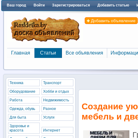
Ваш город
Войти
Зарегистрироваться
Добавить статью
Добавить объявление
Главная
Статьи
Все объявления
Информаци
Главная
Статьи
Все объявления
Информаци
Техника
Транспорт
Оборудование
Хобби и отдых
Работа
Недвижимость
Создание ую
Одежда, обувь
Разное
мебель и дв
Для быта
Услуги
Здоровье и
красота
Интернет
Г