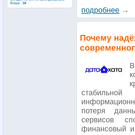
Вчера -
34
подробнее
→
Почему надё
современног
В
к
к
стабильно
информационн
потеря данн
сервисов сп
финансовый и