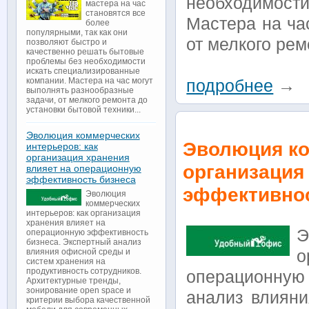
необходимост
мастера на час
становятся все
Мастера на ча
более
популярными, так как они
от мелкого рем
позволяют быстро и
качественно решать бытовые
проблемы без необходимости
искать специализированные
компании. Мастера на час могут
подробнее
→
выполнять разнообразные
задачи, от мелкого ремонта до
установки бытовой техники...
Эволюция коммерческих
Эволюция ко
интерьеров: как
организация хранения
организация
влияет на операционную
эффективность бизнеса
эффективнос
Эволюция
коммерческих
интерьеров: как организация
хранения влияет на
Э
операционную эффективность
бизнеса. Экспертный анализ
о
влияния офисной среды и
систем хранения на
продуктивность сотрудников.
операционную
Архитектурные тренды,
зонирование open space и
анализ влиян
критерии выбора качественной