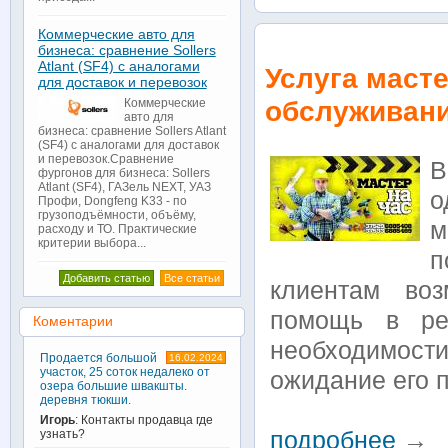
Коммерческие авто для
бизнеса: сравнение Sollers
Atlant (SF4) с аналогами
Услуга масте
для доставок и перевозок
обслуживан
Коммерческие
авто для
бизнеса: сравнение Sollers Atlant
(SF4) с аналогами для доставок
и перевозок.Сравнение
В
фургонов для бизнеса: Sollers
Atlant (SF4), ГАЗель NEXT, УАЗ
о
Профи, Dongfeng K33 - по
грузоподъёмности, объёму,
м
расходу и ТО. Практические
критерии выбора...
п
Добавить статью
Все статьи
клиентам воз
помощь в ре
Коментарии
необходимости
Продается большой
16.02.2024
участок, 25 соток недалеко от
ожидание его п
озера большие швакшты.
деревня тюкши.
Игорь
: Контакты продавца где
подробнее
→
узнать?