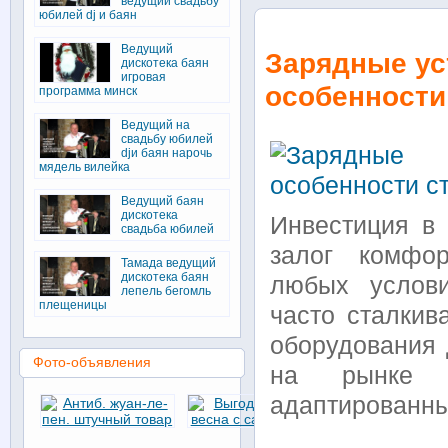
ведущий свадьбу
юбилей dj и баян
Ведущий
Зарядные ус
дискотека баян
игровая
особенности
программа минск
Ведущий на
свадьбу юбилей
djи баян нарочь
мядель вилейка
Ведущий баян
дискотека
Инвестиция в
свадьба юбилей
залог комфор
Тамада ведущий
дискотека баян
любых услови
лепель бегомль
плещеницы
часто сталкив
оборудования 
Фото-объявления
на рынке п
адаптированны