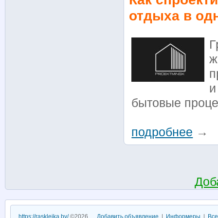
отдыха в од
Г
ж
п
и
бытовые проце
подробнее
→
Доб
https://raskleika.by/
©2026
Добавить объявление
|
Информеры
|
Все