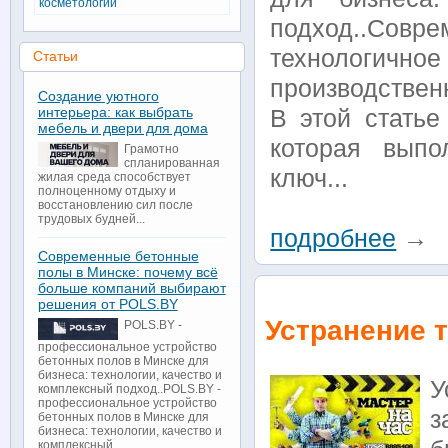
косметологии
подход..Со
технологичн
Статьи
производствен
Создание уютного
интерьера: как выбрать
В этой стать
мебель и двери для дома
которая выпо
Грамотно
спланированная
ключ...
жилая среда способствует
полноценному отдыху и
восстановлению сил после
трудовых будней...
подробнее
→
Современные бетонные
полы в Минске: почему всё
больше компаний выбирают
решения от POLS.BY
Устранение 
POLS.BY -
профессиональное устройство
бетонных полов в Минске для
бизнеса: технологии, качество и
У
комплексный подход..POLS.BY -
профессиональное устройство
з
бетонных полов в Минске для
бизнеса: технологии, качество и
комплексный