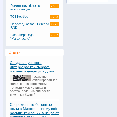
Ремонт ноутбоков в
2801
новополоцке
ТОВ Кербос
2793
Переезд Ростов - Pereezd
2721
RND
Бюро переводов
2557
"Магдитранс"
Статьи
Создание уютного
интерьера: как выбрать
мебель и двери для дома
Грамотно
спланированная
жилая среда способствует
полноценному отдыху и
восстановлению сил после
трудовых будней...
Современные бетонные
полы в Минске: почему всё
больше компаний выбирают