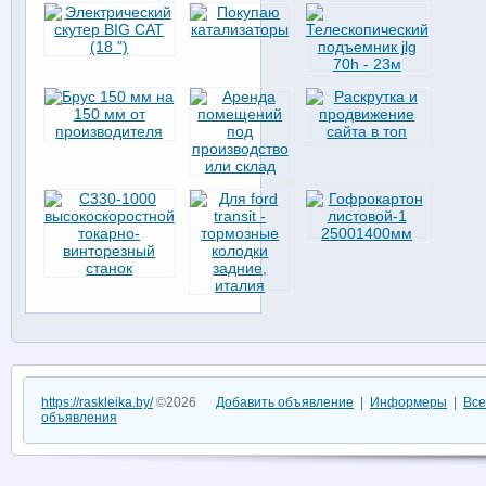
https://raskleika.by/
©2026
Добавить объявление
|
Информеры
|
Все
объявления