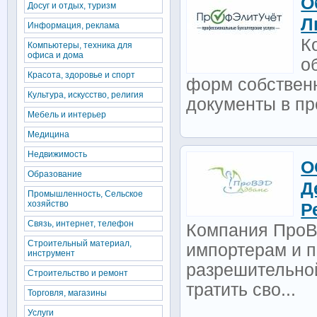
О
Досуг и отдых, туризм
Л
Информация, реклама
К
Компьютеры, техника для
офиса и дома
о
Красота, здоровье и спорт
форм собствен
Культура, искусство, религия
документы в пр
Мебель и интерьер
Медицина
Недвижимость
О
Образование
Д
Промышленность, Сельское
хозяйство
Р
Связь, интернет, телефон
Компания ПроВ
Строительный материал,
импортерам и п
инструмент
разрешительно
Строительство и ремонт
тратить сво...
Торговля, магазины
Услуги