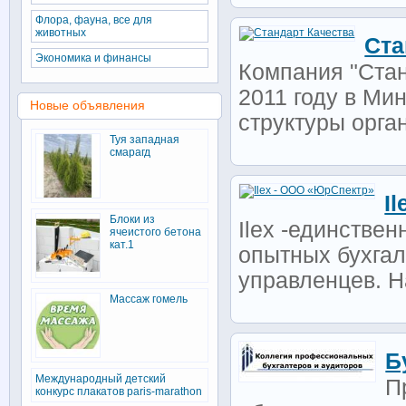
Флора, фауна, все для
животных
Ста
Экономика и финансы
Компания "Стан
2011 году в Мин
Новые объявления
структуры орган
Туя западная
смарагд
I
Блоки из
Ilex -единстве
ячеистого бетона
кат.1
опытных бухга
управленцев. Н
Массаж гомель
Б
Международный детский
П
конкурс плакатов paris-marathon