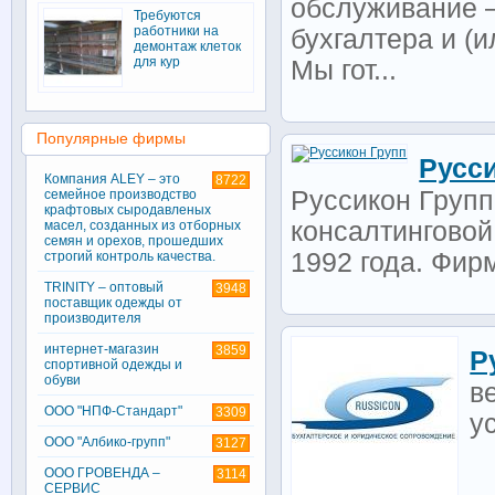
обслуживание –
Требуются
работники на
бухгалтера и (
демонтаж клеток
для кур
Мы гот...
Популярные фирмы
Русс
Компания ALEY – это
8722
Руссикон Групп
семейное производство
крафтовых сыродавленых
консалтинговой
масел, созданных из отборных
семян и орехов, прошедших
1992 года. Фирм
строгий контроль качества.
TRINITY – оптовый
3948
поставщик одежды от
производителя
интернет-магазин
3859
Р
спортивной одежды и
обуви
в
ООО "НПФ-Стандарт"
3309
у
ООО "Албико-групп"
3127
ООО ГРОВЕНДА –
3114
СЕРВИС