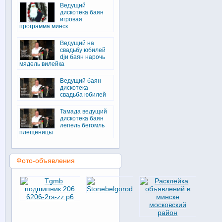
Ведущий
дискотека баян
игровая
программа минск
Ведущий на
свадьбу юбилей
djи баян нарочь
мядель вилейка
Ведущий баян
дискотека
свадьба юбилей
Тамада ведущий
дискотека баян
лепель бегомль
плещеницы
Фото-объявления