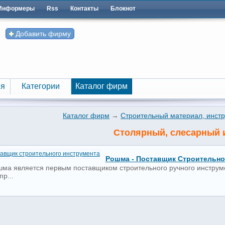
Информеры
Rss
Контакты
Блокнот
Добавить фирму
я
Категории
Каталог фирм
я
Категории
Каталог фирм
Каталог фирм
→
Строительный материал, инст
Столярный, слесарный 
Рошма - Поставщик Строительно
ма является первым поставщиком строительного ручного инструмен
пр...