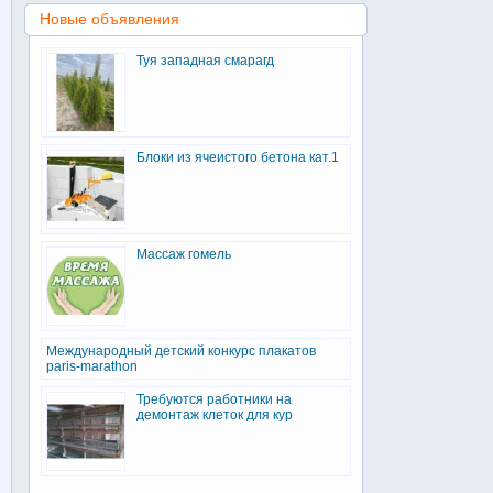
Новые объявления
Туя западная смарагд
Блоки из ячеистого бетона кат.1
Массаж гомель
Международный детский конкурс плакатов
paris-marathon
Требуются работники на
демонтаж клеток для кур