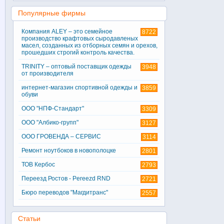
Популярные фирмы
Компания ALEY – это семейное
8722
производство крафтовых сыродавленых
масел, созданных из отборных семян и орехов,
прошедших строгий контроль качества.
TRINITY – оптовый поставщик одежды
3948
от производителя
интернет-магазин спортивной одежды и
3859
обуви
ООО "НПФ-Стандарт"
3309
ООО "Албико-групп"
3127
ООО ГРОВЕНДА – СЕРВИС
3114
Ремонт ноутбоков в новополоцке
2801
ТОВ Кербос
2793
Переезд Ростов - Pereezd RND
2721
Бюро переводов "Магдитранс"
2557
Статьи