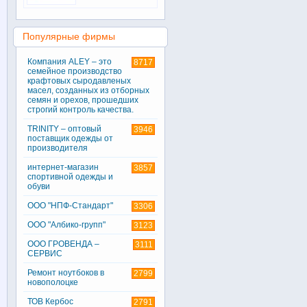
Популярные фирмы
Компания ALEY – это
8717
семейное производство
крафтовых сыродавленых
масел, созданных из отборных
семян и орехов, прошедших
строгий контроль качества.
TRINITY – оптовый
3946
поставщик одежды от
производителя
интернет-магазин
3857
спортивной одежды и
обуви
ООО "НПФ-Стандарт"
3306
ООО "Албико-групп"
3123
ООО ГРОВЕНДА –
3111
СЕРВИС
Ремонт ноутбоков в
2799
новополоцке
ТОВ Кербос
2791