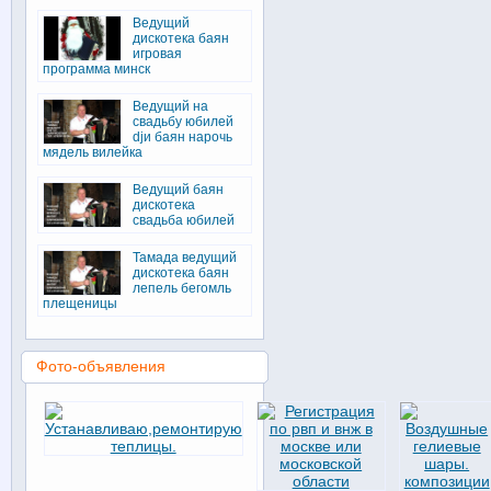
Ведущий
дискотека баян
игровая
программа минск
Ведущий на
свадьбу юбилей
djи баян нарочь
мядель вилейка
Ведущий баян
дискотека
свадьба юбилей
Тамада ведущий
дискотека баян
лепель бегомль
плещеницы
Фото-объявления