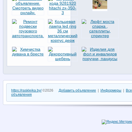
https://raskleika.by/
©2026
Добавить объявление
|
Информеры
|
Все
объявления