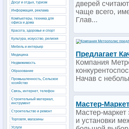
дверей считаю
Досуг и отдых, туризм
чаще всего, им
Информация, реклама
Глав...
Компьютеры, техника для
офиса и дома
Красота, здоровье и спорт
Культура, искусство, религия
Мебель и интерьер
Предлагает Ка
Медицина
Компания Метро
Недвижимость
конкурентоспос
Образование
Начав с неболь
Промышленность, Сельское
хозяйство
Связь, интернет, телефон
Строительный материал,
Мастер-Марке
инструмент
Мастер-маркет 
Строительство и ремонт
и установки ме
Торговля, магазины
большой выбор 
Услуги