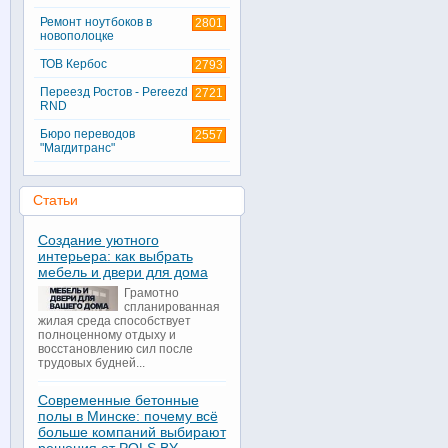
Ремонт ноутбоков в
2801
новополоцке
ТОВ Кербос
2793
Переезд Ростов - Pereezd
2721
RND
Бюро переводов
2557
"Магдитранс"
Статьи
Создание уютного
интерьера: как выбрать
мебель и двери для дома
Грамотно
спланированная
жилая среда способствует
полноценному отдыху и
восстановлению сил после
трудовых будней...
Современные бетонные
полы в Минске: почему всё
больше компаний выбирают