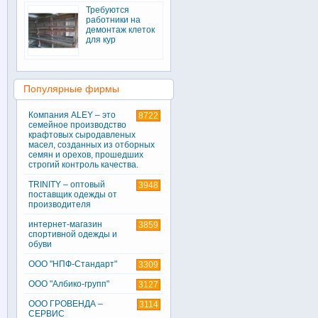
Требуются
работники на
демонтаж клеток
для кур
Популярные фирмы
Компания ALEY – это
8722
семейное производство
крафтовых сыродавленых
масел, созданных из отборных
семян и орехов, прошедших
строгий контроль качества.
TRINITY – оптовый
3948
поставщик одежды от
производителя
интернет-магазин
3859
спортивной одежды и
обуви
ООО "НПФ-Стандарт"
3309
ООО "Албико-групп"
3127
ООО ГРОВЕНДА –
3114
СЕРВИС