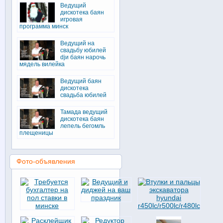
Ведущий
дискотека баян
игровая
программа минск
Ведущий на
свадьбу юбилей
djи баян нарочь
мядель вилейка
Ведущий баян
дискотека
свадьба юбилей
Тамада ведущий
дискотека баян
лепель бегомль
плещеницы
Фото-объявления