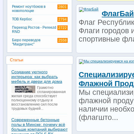
Ремонт ноутбоков в
2801
новополоцке
ФлагБай
ТОВ Кербос
2794
Флаг Республик
Переезд Ростов - Pereezd
2722
Флаги городов 
RND
спортивные фла
Бюро переводов
2558
"Магдитранс"
Статьи
Создание уютного
Специализируе
интерьера: как выбрать
мебель и двери для дома
Флажной Прод
Грамотно
Мы специализир
спланированная
жилая среда способствует
флажной проду
полноценному отдыху и
восстановлению сил после
наличии необх
трудовых будней...
(флагшто...
Современные бетонные
полы в Минске: почему всё
больше компаний выбирают