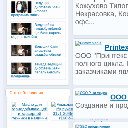
Ведущий
Кожухово Типог
дискотека баян
игровая
Некрасовка, Ко
программа минск
офс...
Ведущий на
свадьбу юбилей
djи баян нарочь
мядель вилейка
Printe
Ведущий баян
дискотека
ООО "Принтекс
свадьба юбилей
полного цикла.
Тамада ведущий
дискотека баян
заказчиками яв
лепель бегомль
плещеницы
Фото-объявления
ООО 
Создание и пр