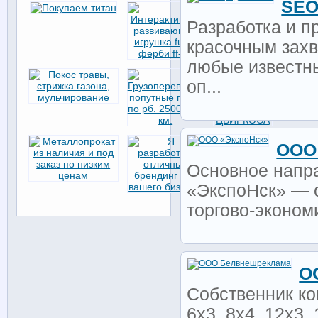
SEO
Разработка и п
красочным зах
любые известн
оп...
ООО
Основное напр
«ЭкспоНск» — о
торгово-экономи
О
Собственник ко
6х3, 8х4, 12х3,