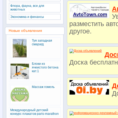
Флора, фауна, все для
А
животных
У
Экономика и финансы
разместить авто
другое.
Новые объявления
Туя западная
смарагд
Дос
Доска бесплат
Блоки из
ячеистого бетона
кат.1
Д
Массаж гомель
Д
Международный детский
конкурс плакатов paris-marathon