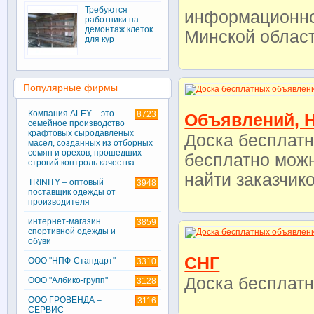
Требуются
информационно
работники на
демонтаж клеток
Минской облас
для кур
Популярные фирмы
Компания ALEY – это
8723
Объявлений, Н
семейное производство
крафтовых сыродавленых
Доска бесплатн
масел, созданных из отборных
семян и орехов, прошедших
бесплатно можн
строгий контроль качества.
найти заказчик
TRINITY – оптовый
3948
поставщик одежды от
производителя
интернет-магазин
3859
спортивной одежды и
обуви
СНГ
ООО "НПФ-Стандарт"
3310
Доска бесплат
ООО "Албико-групп"
3128
ООО ГРОВЕНДА –
3116
СЕРВИС