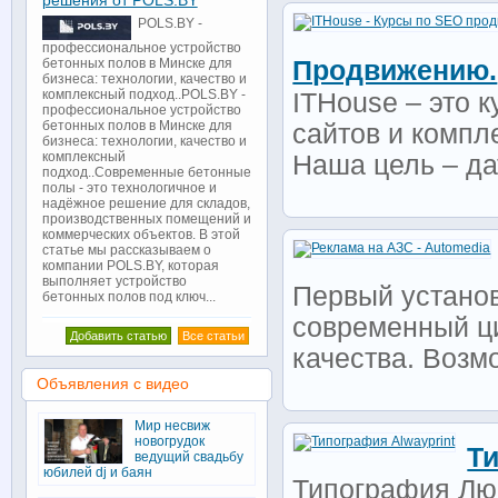
решения от POLS.BY
POLS.BY -
профессиональное устройство
Продвижению.
бетонных полов в Минске для
бизнеса: технологии, качество и
комплексный подход..POLS.BY -
ITHouse – это 
профессиональное устройство
бетонных полов в Минске для
сайтов и компл
бизнеса: технологии, качество и
комплексный
Наша цель – да
подход..Современные бетонные
полы - это технологичное и
надёжное решение для складов,
производственных помещений и
коммерческих объектов. В этой
статье мы рассказываем о
компании POLS.BY, которая
выполняет устройство
Первый устано
бетонных полов под ключ...
современный ц
Добавить статью
Все статьи
качества. Возм
Объявления с видео
Мир несвиж
новогрудок
Ти
ведущий свадьбу
юбилей dj и баян
Типография Лю