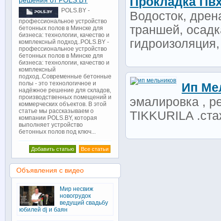
Прокладка Пвх
решения от POLS.BY
POLS.BY -
Водосток, дрен
профессиональное устройство
траншей, осадк
бетонных полов в Минске для
бизнеса: технологии, качество и
гидроизоляция, 
комплексный подход..POLS.BY -
профессиональное устройство
бетонных полов в Минске для
бизнеса: технологии, качество и
комплексный
подход..Современные бетонные
полы - это технологичное и
Ип Ме
надёжное решение для складов,
производственных помещений и
эмалировка , р
коммерческих объектов. В этой
статье мы рассказываем о
TIKKURILA .стаж
компании POLS.BY, которая
выполняет устройство
бетонных полов под ключ...
Добавить статью
Все статьи
Объявления с видео
Мир несвиж
новогрудок
ведущий свадьбу
юбилей dj и баян