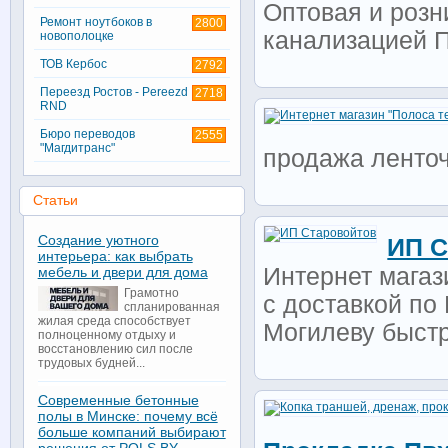
Оптовая и розн
Ремонт ноутбоков в
2800
канализацией 
новополоцке
ТОВ Кербос
2792
Переезд Ростов - Pereezd
2718
RND
Бюро переводов
2555
"Магдитранс"
продажa ленто
Статьи
Создание уютного
ИП С
интерьера: как выбрать
Интернет магази
мебель и двери для дома
Грамотно
с доставкой по 
спланированная
жилая среда способствует
Могилеву быстро
полноценному отдыху и
восстановлению сил после
трудовых будней...
Современные бетонные
полы в Минске: почему всё
больше компаний выбирают