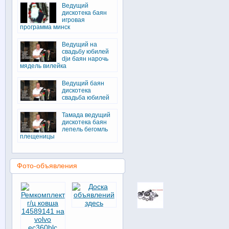
Ведущий
дискотека баян
игровая
программа минск
Ведущий на
свадьбу юбилей
djи баян нарочь
мядель вилейка
Ведущий баян
дискотека
свадьба юбилей
Тамада ведущий
дискотека баян
лепель бегомль
плещеницы
Фото-объявления