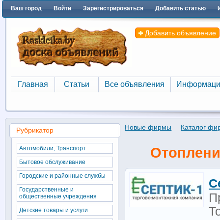
Ваш город
Войти
Зарегистрироваться
Добавить статью
Добавить объявление
Главная
Статьи
Все объявления
Информаци
Главная
Статьи
Все объявления
Информаци
Новые фирмы
Каталог фи
Рубрикатор
Автомобили, Транспорт
Отоплени
Бытовое обслуживание
Городские и районные службы
С
Государственные и
П
общественные учреждения
Т
Детские товары и услуги