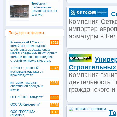
Требуются
работники на
демонтаж клеток
С
для кур
Компания Сетк
импортер евро
Популярные фирмы
арматуры в Бел
Компания ALEY – это
8722
семейное производство
крафтовых сыродавленых
масел, созданных из отборных
семян и орехов, прошедших
Униве
строгий контроль качества.
Строительных
TRINITY – оптовый
3947
поставщик одежды от
Компания "Уни
производителя
деятельность п
интернет-магазин
3858
спортивной одежды и
гражданского и
обуви
ООО "НПФ-Стандарт"
3307
ООО "Албико-групп"
3125
Tо
ООО ГРОВЕНДА –
3113
СЕРВИС