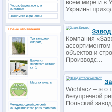
всем мире и в 
Флора, фауна, все для
Украины приходя
животных
Экономика и финансы
Новые объявления
Завод
Компания «Заво
Туя западная
смарагд
ассортиментом 
объектов и стр
Производс...
Блоки из
ячеистого бетона
кат.1
За
Массаж гомель
Wichlacz – это
безупречной ре
Польский завод
Международный детский
конкурс плакатов paris-marathon