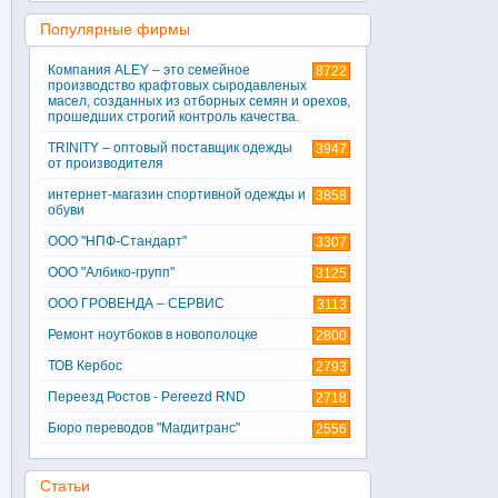
Популярные фирмы
Компания ALEY – это семейное
8722
производство крафтовых сыродавленых
масел, созданных из отборных семян и орехов,
прошедших строгий контроль качества.
TRINITY – оптовый поставщик одежды
3947
от производителя
интернет-магазин спортивной одежды и
3858
обуви
ООО "НПФ-Стандарт"
3307
ООО "Албико-групп"
3125
ООО ГРОВЕНДА – СЕРВИС
3113
Ремонт ноутбоков в новополоцке
2800
ТОВ Кербос
2793
Переезд Ростов - Pereezd RND
2718
Бюро переводов "Магдитранс"
2556
Статьи