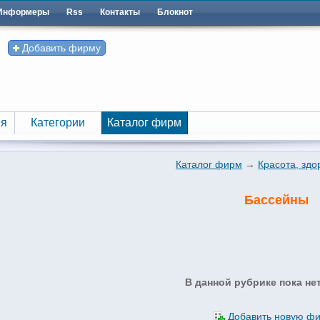
Информеры
Rss
Контакты
Блокнот
Добавить фирму
я
Категории
Каталог фирм
я
Категории
Каталог фирм
Каталог фирм
→
Красота, здо
Бассейны
В данной рубрике пока не
Добавить новую ф