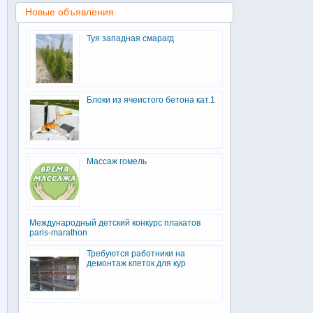
Новые объявления
Туя западная смарагд
Блоки из ячеистого бетона кат.1
Массаж гомель
Международный детский конкурс плакатов
paris-marathon
Требуются работники на
демонтаж клеток для кур