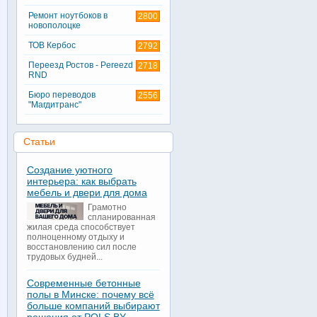
Ремонт ноутбоков в
2800
новополоцке
ТОВ Кербос
2792
Переезд Ростов - Pereezd
2718
RND
Бюро переводов
2556
"Магдитранс"
Статьи
Создание уютного
интерьера: как выбрать
мебель и двери для дома
Грамотно
спланированная
жилая среда способствует
полноценному отдыху и
восстановлению сил после
трудовых будней...
Современные бетонные
полы в Минске: почему всё
больше компаний выбирают