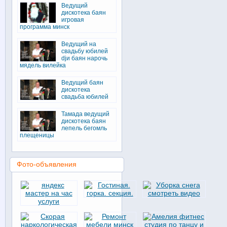
Ведущий
дискотека баян
игровая
программа минск
Ведущий на
свадьбу юбилей
djи баян нарочь
мядель вилейка
Ведущий баян
дискотека
свадьба юбилей
Тамада ведущий
дискотека баян
лепель бегомль
плещеницы
Фото-объявления