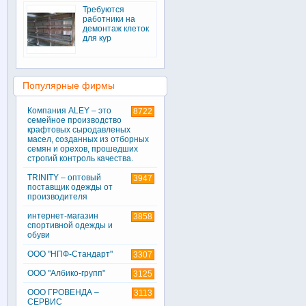
Требуются
работники на
демонтаж клеток
для кур
Популярные фирмы
Компания ALEY – это
8722
семейное производство
крафтовых сыродавленых
масел, созданных из отборных
семян и орехов, прошедших
строгий контроль качества.
TRINITY – оптовый
3947
поставщик одежды от
производителя
интернет-магазин
3858
спортивной одежды и
обуви
ООО "НПФ-Стандарт"
3307
ООО "Албико-групп"
3125
ООО ГРОВЕНДА –
3113
СЕРВИС