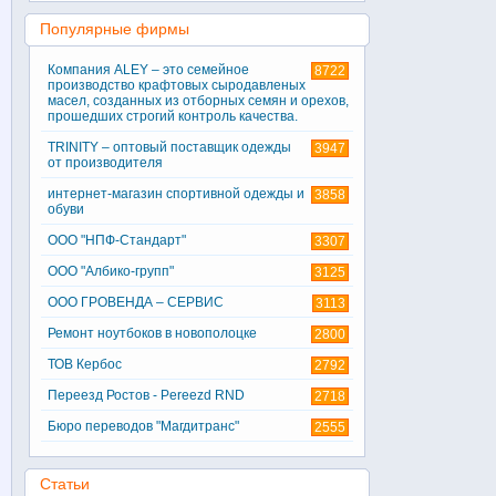
Популярные фирмы
Компания ALEY – это семейное
8722
производство крафтовых сыродавленых
масел, созданных из отборных семян и орехов,
прошедших строгий контроль качества.
TRINITY – оптовый поставщик одежды
3947
от производителя
интернет-магазин спортивной одежды и
3858
обуви
ООО "НПФ-Стандарт"
3307
ООО "Албико-групп"
3125
ООО ГРОВЕНДА – СЕРВИС
3113
Ремонт ноутбоков в новополоцке
2800
ТОВ Кербос
2792
Переезд Ростов - Pereezd RND
2718
Бюро переводов "Магдитранс"
2555
Статьи