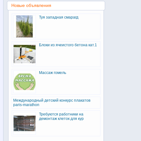
Новые объявления
Туя западная смарагд
Блоки из ячеистого бетона кат.1
Массаж гомель
Международный детский конкурс плакатов
paris-marathon
Требуются работники на
демонтаж клеток для кур