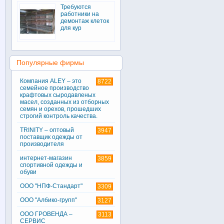
Требуются
работники на
демонтаж клеток
для кур
Популярные фирмы
Компания ALEY – это
8722
семейное производство
крафтовых сыродавленых
масел, созданных из отборных
семян и орехов, прошедших
строгий контроль качества.
TRINITY – оптовый
3947
поставщик одежды от
производителя
интернет-магазин
3859
спортивной одежды и
обуви
ООО "НПФ-Стандарт"
3309
ООО "Албико-групп"
3127
ООО ГРОВЕНДА –
3113
СЕРВИС