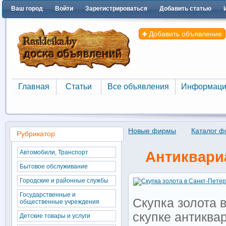
Ваш город
Войти
Зарегистрироваться
Добавить статью
Добавить объявление
Главная
Статьи
Все объявления
Информаци
Главная
Статьи
Все объявления
Информаци
Новые фирмы
Каталог 
Рубрикатор
Автомобили, Транспорт
Антиквари
Бытовое обслуживание
Городские и районные службы
Государственные и
Скупка золота в
общественные учреждения
скупке антиква
Детские товары и услуги