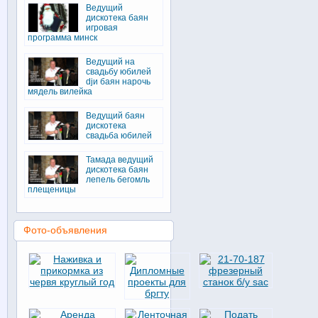
Ведущий
дискотека баян
игровая
программа минск
Ведущий на
свадьбу юбилей
djи баян нарочь
мядель вилейка
Ведущий баян
дискотека
свадьба юбилей
Тамада ведущий
дискотека баян
лепель бегомль
плещеницы
Фото-объявления