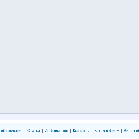
 объявления
|
Статьи
|
Информация
|
Контакты
|
Каталог фирм
|
Видео о