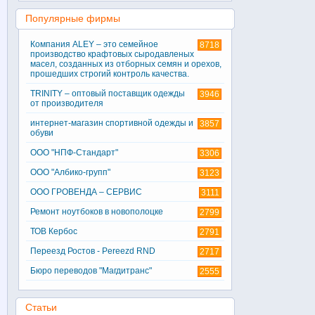
Популярные фирмы
Компания ALEY – это семейное
8718
производство крафтовых сыродавленых
масел, созданных из отборных семян и орехов,
прошедших строгий контроль качества.
TRINITY – оптовый поставщик одежды
3946
от производителя
интернет-магазин спортивной одежды и
3857
обуви
ООО "НПФ-Стандарт"
3306
ООО "Албико-групп"
3123
ООО ГРОВЕНДА – СЕРВИС
3111
Ремонт ноутбоков в новополоцке
2799
ТОВ Кербос
2791
Переезд Ростов - Pereezd RND
2717
Бюро переводов "Магдитранс"
2555
Статьи