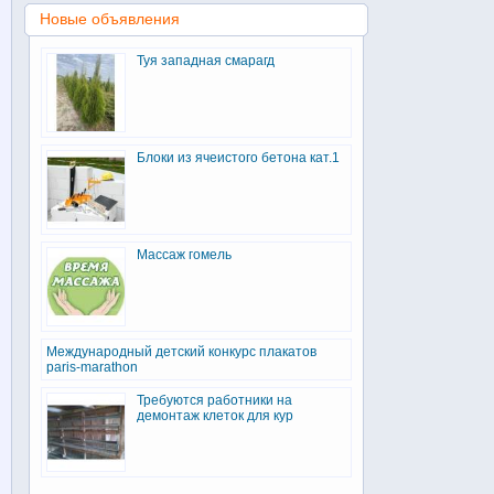
Новые объявления
Туя западная смарагд
Блоки из ячеистого бетона кат.1
Массаж гомель
Международный детский конкурс плакатов
paris-marathon
Требуются работники на
демонтаж клеток для кур