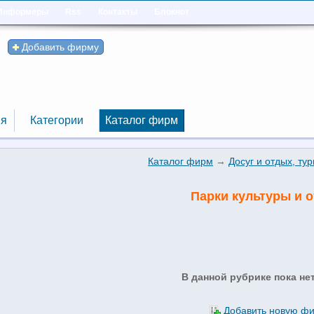
Информеры
Rss
Контакты
Блокнот
Добавить фирму
я
Категории
Каталог фирм
я
Категории
Каталог фирм
Каталог фирм
→
Досуг и отдых, ту
Парки культуры и 
В данной рубрике пока не
Добавить новую ф