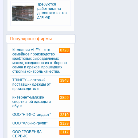
Требуются
работники на
демонтаж клеток
для кур
Популярные фирмы
Компания ALEY – это
8723
семейное производство
крафтовых сыродавленых
масел, созданных из отборных
семян и орехов, прошедших
строгий контроль качества.
TRINITY – оптовый
3948
поставщик одежды от
производителя
интернет-магазин
3859
спортивной одежды и
обуви
ООО "НПФ-Стандарт"
3310
ООО "Албико-групп"
3129
ООО ГРОВЕНДА –
3117
СЕРВИС