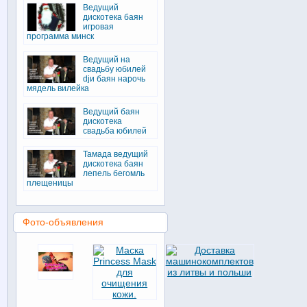
Ведущий
дискотека баян
игровая
программа минск
Ведущий на
свадьбу юбилей
djи баян нарочь
мядель вилейка
Ведущий баян
дискотека
свадьба юбилей
Тамада ведущий
дискотека баян
лепель бегомль
плещеницы
Фото-объявления