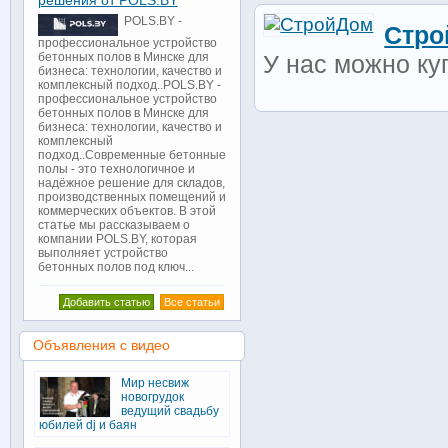
решения от POLS.BY
POLS.BY -
Стро
профессиональное устройство
бетонных полов в Минске для
У нас можно ку
бизнеса: технологии, качество и
комплексный подход..POLS.BY -
профессиональное устройство
бетонных полов в Минске для
бизнеса: технологии, качество и
комплексный
подход..Современные бетонные
полы - это технологичное и
надёжное решение для складов,
производственных помещений и
коммерческих объектов. В этой
статье мы рассказываем о
компании POLS.BY, которая
выполняет устройство
бетонных полов под ключ...
Добавить статью
Все статьи
Объявления с видео
Мир несвиж
новогрудок
ведущий свадьбу
юбилей dj и баян