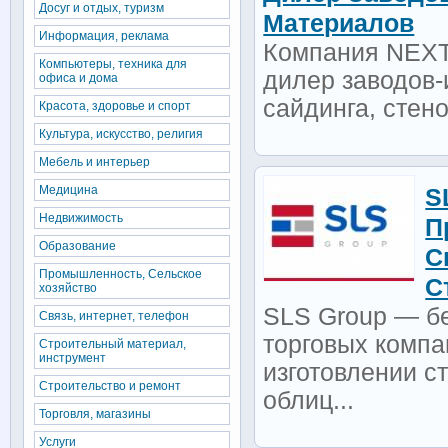
Досуг и отдых, туризм
Материалов
Информация, реклама
Компания NEXTA
Компьютеры, техника для
дилер заводов-
офиса и дома
сайдинга, стено
Красота, здоровье и спорт
Культура, искусство, религия
Мебель и интерьер
Медицина
S
Недвижимость
П
Образование
С
Промышленность, Сельское
С
хозяйство
SLS Group — бе
Связь, интернет, телефон
торговых комп
Строительный материал,
инструмент
изготовлении с
Строительство и ремонт
облиц...
Торговля, магазины
Услуги