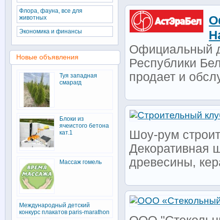
Флора, фауна, все для
О
животных
Экономика и финансы
Н
Официальный д
Новые объявления
Республики Бе
продает и обсл
Туя западная
смарагд
Блоки из
ячеистого бетона
Шоу-рум строит
кат.1
Декоративная ш
древесины, кер
Массаж гомель
Международный детский
конкурс плакатов paris-marathon