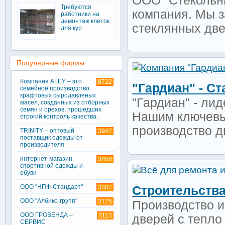
ООО "Стекольн
Требуются
компания. Мы 
работники на
демонтаж клеток
стеклянных две
для кур
Популярные фирмы
Компания ALEY – это
8722
"Гардиан" - С
семейное производство
крафтовых сыродавленых
"Гардиан" - ли
масел, созданных из отборных
семян и орехов, прошедших
Нашим ключевы
строгий контроль качества.
производство д
TRINITY – оптовый
3947
поставщик одежды от
производителя
интернет-магазин
3858
спортивной одежды и
обуви
ООО "НПФ-Стандарт"
3307
Строительств
ООО "Албико-групп"
3125
Производство и
ООО ГРОВЕНДА –
3113
дверей с тепло
СЕРВИС