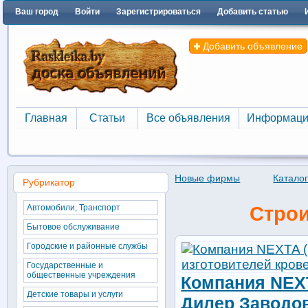
Ваш город
Войти
Зарегистрироваться
Добавить статью
Добавить объявление
Главная
Статьи
Все объявления
Информаци
Главная
Статьи
Все объявления
Информаци
Новые фирмы
Катало
Рубрикатор
Автомобили, Транспорт
Строи
Бытовое обслуживание
Городские и районные службы
Государственные и
общественные учреждения
Компания NEXT
Детские товары и услуги
Дилер Заводо