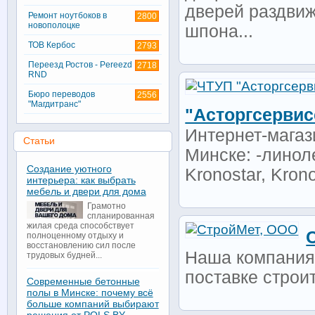
дверей раздвиж
Ремонт ноутбоков в
2800
новополоцке
шпона...
ТОВ Кербос
2793
Переезд Ростов - Pereezd
2718
RND
Бюро переводов
2556
"Магдитранс"
"Асторгсервис
Интернет-магаз
Статьи
Минске: -линоле
Создание уютного
Kronostar, Krono
интерьера: как выбрать
мебель и двери для дома
Грамотно
спланированная
жилая среда способствует
полноценному отдыху и
восстановлению сил после
Наша компания 
трудовых будней...
поставке строи
Современные бетонные
полы в Минске: почему всё
больше компаний выбирают