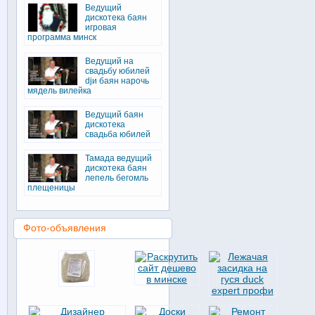
Ведущий
дискотека баян
игровая
программа минск
Ведущий на
свадьбу юбилей
djи баян нарочь
мядель вилейка
Ведущий баян
дискотека
свадьба юбилей
Тамада ведущий
дискотека баян
лепель бегомль
плещеницы
Фото-объявления