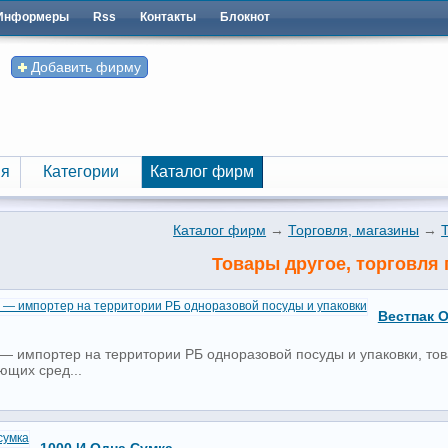
Информеры
Rss
Контакты
Блокнот
Добавить фирму
я
Категории
Каталог фирм
я
Категории
Каталог фирм
Каталог фирм
→
Торговля, магазины
→
Товары другое, торговля 
Вестпак 
— импортер на территории РБ одноразовой посуды и упаковки, тов
щих сред...