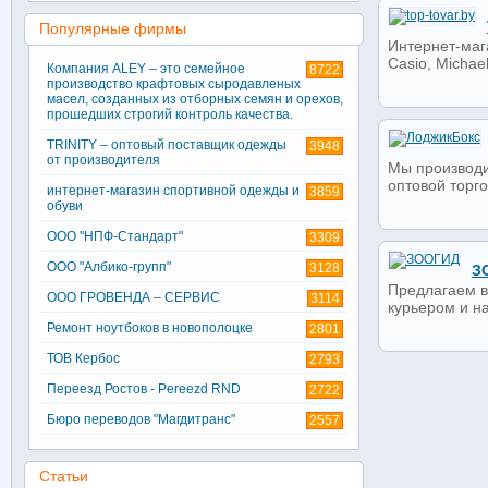
Популярные фирмы
Интернет-маг
Casio, Michael
Компания ALEY – это семейное
8722
производство крафтовых сыродавленых
масел, созданных из отборных семян и орехов,
прошедших строгий контроль качества.
TRINITY – оптовый поставщик одежды
3948
от производителя
Мы производи
оптовой торго
интернет-магазин спортивной одежды и
3859
обуви
ООО "НПФ-Стандарт"
3309
ООО "Албико-групп"
3128
З
Предлагаем в
ООО ГРОВЕНДА – СЕРВИС
3114
курьером и н
Ремонт ноутбоков в новополоцке
2801
ТОВ Кербос
2793
Переезд Ростов - Pereezd RND
2722
Бюро переводов "Магдитранс"
2557
Статьи