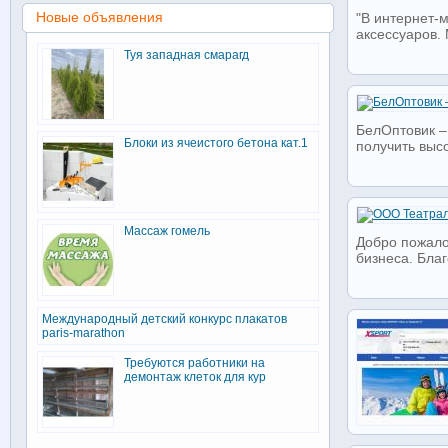
Новые объявления
"В интернет-
аксессуаров. 
Туя западная смарагд
БелОптовик –
Блоки из ячеистого бетона кат.1
получить высо
Массаж гомель
Добро пожало
бизнеса. Благ
Международный детский конкурс плакатов
paris-marathon
Требуются работники на
демонтаж клеток для кур