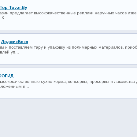
Top-Tovar.by
азин предлагает высококачественные реплики наручных часов извес
 K...
ЛоджикБокс
м и поставляем тару и упаковку из полимерных материалов, прио
влей уп...
ООГИД
ысококачественные сухие корма, консервы, пресервы и лакомства
аложенным п...