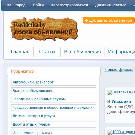
Ваш город
Войти
Зарегистрироваться
Добавить статью
Добавить объявление
Главная
Статьи
Все объявления
Информаци
Главная
Статьи
Все объявления
Информаци
Новые фирмы
Рубрикатор
Автомобили, Транспорт
Бытовое обслуживание
Городские и районные службы
И Упаковки
Вестпак ОДО 
Государственные и общественные учреждения
дезинфицирую
Детские товары и услуги
Досуг и отдых, туризм
Информация, реклама