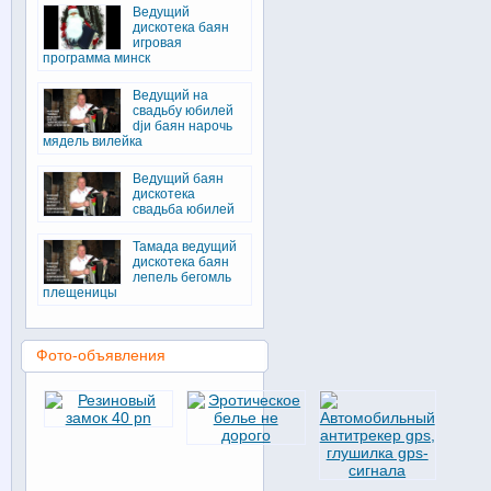
Ведущий
дискотека баян
игровая
программа минск
Ведущий на
свадьбу юбилей
djи баян нарочь
мядель вилейка
Ведущий баян
дискотека
свадьба юбилей
Тамада ведущий
дискотека баян
лепель бегомль
плещеницы
Фото-объявления