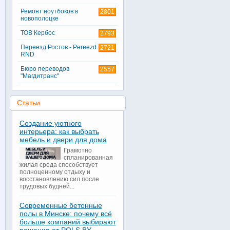
Ремонт ноутбоков в
2801
новополоцке
ТОВ Кербос
2793
Переезд Ростов - Pereezd
2721
RND
Бюро переводов
2557
"Магдитранс"
Статьи
Создание уютного
интерьера: как выбрать
мебель и двери для дома
Грамотно
спланированная
жилая среда способствует
полноценному отдыху и
восстановлению сил после
трудовых будней...
Современные бетонные
полы в Минске: почему всё
больше компаний выбирают