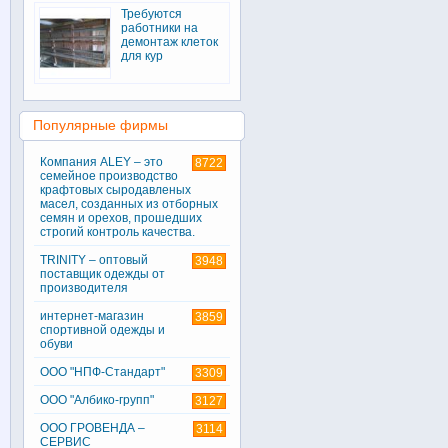
Требуются
работники на
демонтаж клеток
для кур
Популярные фирмы
Компания ALEY – это
8722
семейное производство
крафтовых сыродавленых
масел, созданных из отборных
семян и орехов, прошедших
строгий контроль качества.
TRINITY – оптовый
3948
поставщик одежды от
производителя
интернет-магазин
3859
спортивной одежды и
обуви
ООО "НПФ-Стандарт"
3309
ООО "Албико-групп"
3127
ООО ГРОВЕНДА –
3114
СЕРВИС