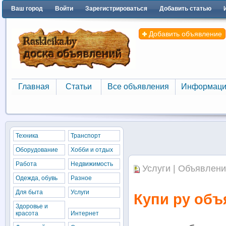
Ваш город
Войти
Зарегистрироваться
Добавить статью
Добавить объявление
Главная
Статьи
Все объявления
Информаци
Главная
Статьи
Все объявления
Информаци
Техника
Транспорт
Оборудование
Хобби и отдых
Работа
Недвижимость
Услуги | Объявлени
Одежда, обувь
Разное
Для быта
Услуги
Купи ру об
Здоровье и
красота
Интернет