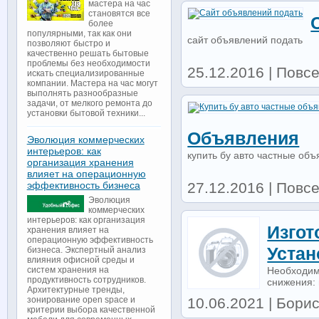
мастера на час
становятся все
более
популярными, так как они
сайт объявлений подать
позволяют быстро и
качественно решать бытовые
проблемы без необходимости
25.12.2016 | Повс
искать специализированные
компании. Мастера на час могут
выполнять разнообразные
задачи, от мелкого ремонта до
установки бытовой техники...
Объявления
Эволюция коммерческих
интерьеров: как
купить бу авто частные об
организация хранения
влияет на операционную
27.12.2016 | Повс
эффективность бизнеса
Эволюция
коммерческих
интерьеров: как организация
Изгот
хранения влияет на
операционную эффективность
Устан
бизнеса. Экспертный анализ
влияния офисной среды и
Необходимо
систем хранения на
продуктивность сотрудников.
снижения: 
Архитектурные тренды,
10.06.2021 | Бори
зонирование open space и
критерии выбора качественной