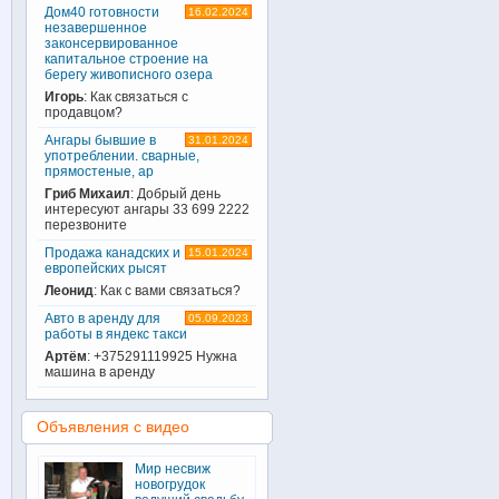
Дом40 готовности
16.02.2024
незавершенное
законсервированное
капитальное строение на
берегу живописного озера
Игорь
: Как связаться с
продавцом?
Ангары бывшие в
31.01.2024
употреблении. сварные,
прямостеные, ар
Гриб Михаил
: Добрый день
интересуют ангары 33 699 2222
перезвоните
Продажа канадских и
15.01.2024
европейских рысят
Леонид
: Как с вами связаться?
Авто в аренду для
05.09.2023
работы в яндекс такси
Артём
: +375291119925 Нужна
машина в аренду
Объявления с видео
Мир несвиж
новогрудок