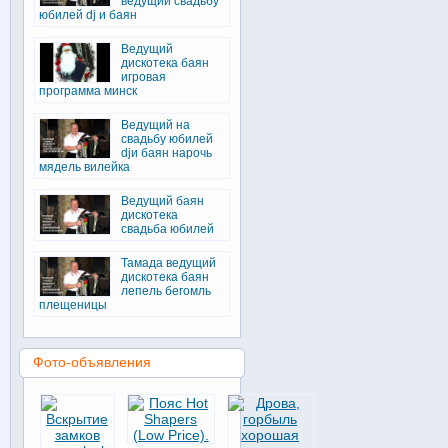
ведущий свадьбу
юбилей dj и баян
Ведущий
дискотека баян
игровая
программа минск
Ведущий на
свадьбу юбилей
djи баян нарочь
мядель вилейка
Ведущий баян
дискотека
свадьба юбилей
Тамада ведущий
дискотека баян
лепель бегомль
плещеницы
Фото-объявления