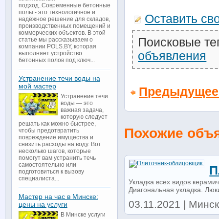
подход..Современные бетонные
полы - это технологичное и
Оставить св
надёжное решение для складов,
производственных помещений и
коммерческих объектов. В этой
Поисковые те
статье мы рассказываем о
компании POLS.BY, которая
объявления
выполняет устройство
бетонных полов под ключ...
Устранение течи воды на
мой мастер
Предыдущее
Устранение течи
воды — это
важная задача,
которую следует
решать как можно быстрее,
Похожие объ
чтобы предотвратить
повреждение имущества и
снизить расходы на воду. Вот
несколько шагов, которые
помогут вам устранить течь
самостоятельно или
П
подготовиться к вызову
специалиста...
Укладка всех видов керамич
Диагональная укладка. Люки
Мастер на час в Минске:
03.11.2021 | Минск 
цены на услуги
В Минске услуги