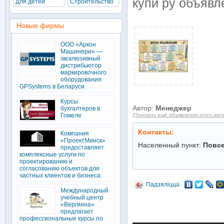
купи ру объявл
Для детей
Строительство
Новые фирмы
ООО «Аркон
Машинери» —
эксклюзивный
дистрибьютор
маркировочного
оборудования
GPSystems в Беларуси.
Курсы
Автор:
Менеджер
бухгалтеров в
Гомеле
(Поискать ещё объявления этого авт
Контакты:
Компания
«ПроектМинск»
Населенный пункт:
Повс
предоставляет
комплексные услуги по
проектированию и
согласованию объектов для
частных клиентов и бизнеса.
Падзяліцца
Международный
учебный центр
«Вергинна»
предлагает
профессиональные курсы по