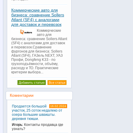
Коммерческие авто для
бизнеса: сравнение Sollers
Atlant (SF4) с аналогами
для доставок и перевозок
Коммерческие
авто для
бизнеса: сравнение Sollers Atlant
(SF4) с аналогами для доставок
и перевозок.Сравнение
фургонов для бизнеса: Sollers
Atlant (SF4), ГАЗель NEXT, УАЗ
Профи, Dongfeng K33 - по
грузоподъёмности, объёму,
расходу и ТО. Практические
критерии выбора...
Добавить статью
Все статьи
Коментарии
Продается большой
16.02.2024
участок, 25 соток недалеко от
озера большие швакшты.
деревня тюкши.
Игорь
: Контакты продавца где
узнать?