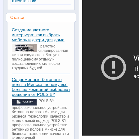
косметологии
Статьи
Создание уютного
интерьера: как выбрать
мебель и двери для дома
Грамотно
спланированная
жилая среда способствует
полноценному отдыху и
восстановлению сил после
трудовых будней...
Современные бетонные
полы в Минске: почему всё
больше компаний выбирают
решения от POLS.BY
POLS.BY -
профессиональное устройство
бетонных полов в Минске для
бизнеса: технологии, качество и
комплексный подход..POLS.BY -
профессиональное устройство
бетонных полов в Минске для
бизнеса: технологии, качество и
комплексный