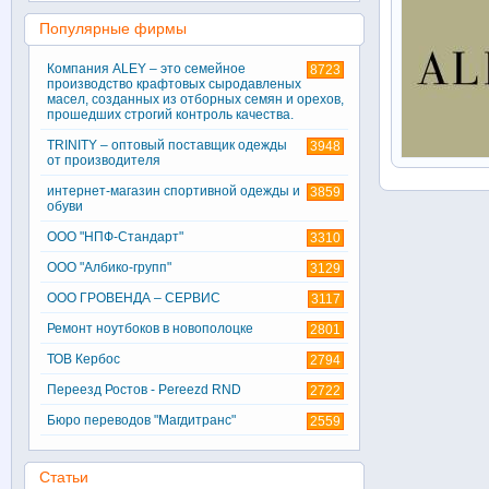
Популярные фирмы
Компания ALEY – это семейное
8723
производство крафтовых сыродавленых
масел, созданных из отборных семян и орехов,
прошедших строгий контроль качества.
TRINITY – оптовый поставщик одежды
3948
от производителя
интернет-магазин спортивной одежды и
3859
обуви
ООО "НПФ-Стандарт"
3310
ООО "Албико-групп"
3129
ООО ГРОВЕНДА – СЕРВИС
3117
Ремонт ноутбоков в новополоцке
2801
ТОВ Кербос
2794
Переезд Ростов - Pereezd RND
2722
Бюро переводов "Магдитранс"
2559
Статьи