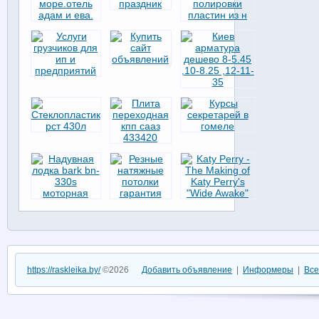
https://raskleika.by/
©2026
Добавить объявление
|
Информеры
|
Все