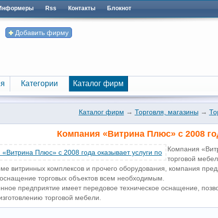
Информеры
Rss
Контакты
Блокнот
Добавить фирму
я
Категории
Каталог фирм
я
Категории
Каталог фирм
Каталог фирм
→
Торговля, магазины
→
То
Компания «Витрина Плюс» с 2008 го
Компания «Витр
торговой мебел
оме витринных комплексов и прочего оборудования, компания предл
оснащение торговых объектов всем необходимым.
нное предприятие имеет передовое техническое оснащение, позв
изготовлению торговой мебели.