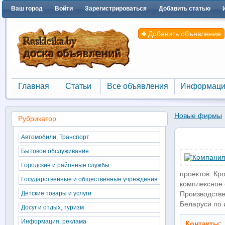
Ваш город
Войти
Зарегистрироваться
Добавить статью
Добавить объявление
Главная
Статьи
Все объявления
Информаци
Главная
Статьи
Все объявления
Информаци
Новые фирмы
Рубрикатор
Автомобили, Транспорт
Бытовое обслуживание
Городские и районные службы
проектов. Кр
Государственные и общественные учреждения
комплексное 
Детские товары и услуги
Производстве
Беларуси по 
Досуг и отдых, туризм
Информация, реклама
Контакты: