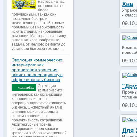
мастера на час
Хва
становятся все
Упражн
более
популярными, так как они
- класс
позволяют быстро и
09.10.
качественно решать бытовые
проблемы без необходимости
искать специализированные
компании. Мастера на час могут
выполнять разнообразные
задачи, от мелкого ремонта до
Компак
установки бытовой техники...
новосиб
Эволюция коммерческих
09.10.
интерьеров: как
организация хранения
влияет на операционную
эффективность бизнеса
"дру
Эволюция
коммерческих
Прочны
интерьеров: как организация
толщино
хранения влияет на
операционную эффективность
09.10.
бизнеса. Экспертный анализ
влияния офисной среды и
систем хранения на
продуктивность сотрудников.
Архитектурные тренды,
зонирование open space и
Для 
критерии выбора качественной
И в до