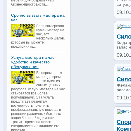
мебели для современных
ситуаци
бизнес-пространств...
09.10.
Срочно вызвать мастера на
час
Если вам срочно
нужен мастер на
час, вот
Сило
несколько шагов,
Когда 
которые вы можете
предпринять...
запас н
09.10.
Услуга мастера на час:
удобство и качество
обслуживания
В современном
мире, где время
Сило
— это один из
Желани
самых ценных
ресурсов, услуги мастера на час
рассмот
становятся все более
09.10.
популярными. Эта услуга
предлагает клиентам
возможность получить
профессиональную помощь в
решении различных бытовых
задач без необходимости
Спор
тратить время на поиск
специалиста и ожидание его
Комп
приезда...