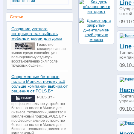
косметологии
Line
Olympi
сеткой.
Статьи
09.10.
Создание уютного
интерьера: как выбрать
мебель и двери для дома
Грамотно
Line
спланированная
Теннис
жилая среда способствует
компани
полноценному отдыху и
восстановлению сил после
09.10.
трудовых будней...
Современные бетонные
полы в Минске: почему всё
больше компаний выбирают
Наст
решения от POLS.BY
Подтяг
POLS.BY -
упражне
профессиональное устройство
бетонных полов в Минске для
09.10.
бизнеса: технологии, качество и
комплексный подход..POLS.BY -
профессиональное устройство
бетонных полов в Минске для
бизнеса: технологии, качество и
Наст
комплексный