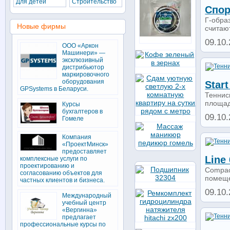
Для детей
Строительство
Спор
Г-обра
Новые фирмы
считаю
09.10.
ООО «Аркон
Машинери» —
эксклюзивный
дистрибьютор
маркировочного
оборудования
Star
GPSystems в Беларуси.
Теннис
площад
Курсы
бухгалтеров в
09.10.
Гомеле
Компания
«ПроектМинск»
предоставляет
Line
комплексные услуги по
проектированию и
Compac
согласованию объектов для
помеще
частных клиентов и бизнеса.
09.10.
Международный
учебный центр
«Вергинна»
предлагает
профессиональные курсы по