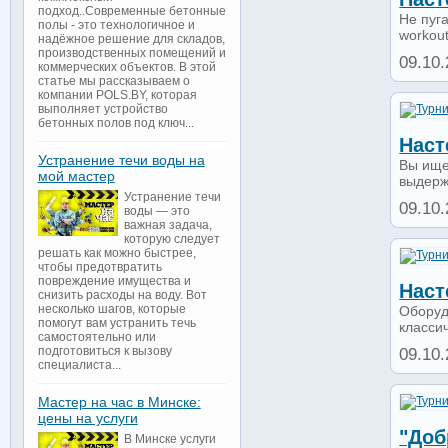
подход..Современные бетонные
Не пуг
полы - это технологичное и
workout
надёжное решение для складов,
производственных помещений и
09.10.
коммерческих объектов. В этой
статье мы рассказываем о
компании POLS.BY, которая
выполняет устройство
бетонных полов под ключ...
Наст
Устранение течи воды на
Вы ище
мой мастер
выдерж
Устранение течи
09.10.
воды — это
важная задача,
которую следует
решать как можно быстрее,
чтобы предотвратить
повреждение имущества и
Наст
снизить расходы на воду. Вот
несколько шагов, которые
Оборуд
помогут вам устранить течь
классич
самостоятельно или
подготовиться к вызову
09.10.
специалиста...
Мастер на час в Минске:
цены на услуги
"доб
В Минске услуги