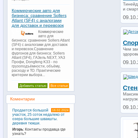
Тинейд
и смарт
Коммерческие авто для
бизнеса: сравнение Sollers
09.10.
Atlant (SF4) с аналогами
для доставок и перевозок
Коммерческие
авто для
бизнеса: сравнение Sollers Atlant
Спор
(SF4) с аналогами для доставок
Чем за
и перевозок.Сравнение
фургонов для бизнеса: Sollers
здоровь
Atlant (SF4), ГАЗель NEXT, УАЗ
09.10.
Профи, Dongfeng K33 - по
грузоподъёмности, объёму,
расходу и ТО. Практические
критерии выбора...
Добавить статью
Все статьи
Стен
Максим
нагрузк
Коментарии
09.10.
Продается большой
16.02.2024
участок, 25 соток недалеко от
озера большие швакшты.
деревня тюкши.
Игорь
: Контакты продавца где
узнать?