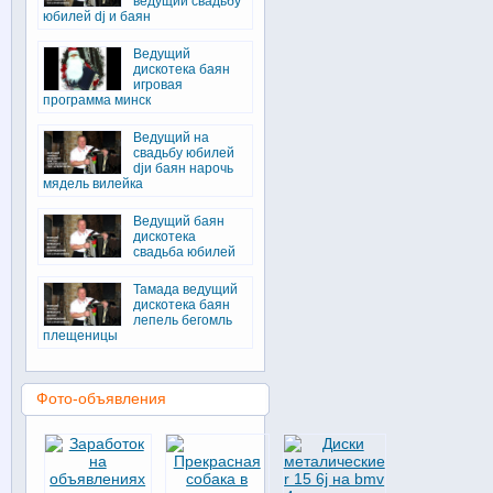
ведущий свадьбу
юбилей dj и баян
Ведущий
дискотека баян
игровая
программа минск
Ведущий на
свадьбу юбилей
djи баян нарочь
мядель вилейка
Ведущий баян
дискотека
свадьба юбилей
Тамада ведущий
дискотека баян
лепель бегомль
плещеницы
Фото-объявления