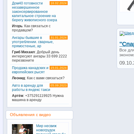
Дом40 готовности
16.02.2024
незавершенное
законсервированное
капитальное строение на
берегу живописного озера
Игорь
: Как связаться с
продавцом?
Ангары бывшие в
31.01.2024
употреблении. сварные,
"спа
прямостеные, ар
Все дл
Гриб Михаил
: Добрый день
эконом
интересуют ангары 33 699 2222
перезвоните
09.10.
Продажа канадских и
15.01.2024
европейских рысят
Леонид
: Как с вами связаться?
Авто в аренду для
05.09.2023
работы в яндекс такси
Артём
: +375291119925 Нужна
машина в аренду
Объявления с видео
Мир несвиж
новогрудок