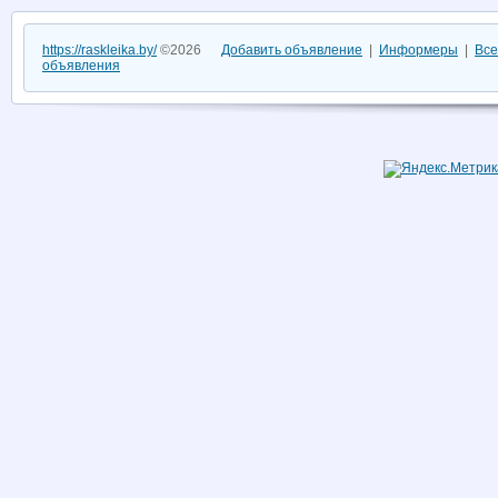
https://raskleika.by/
©2026
Добавить объявление
|
Информеры
|
Все
объявления