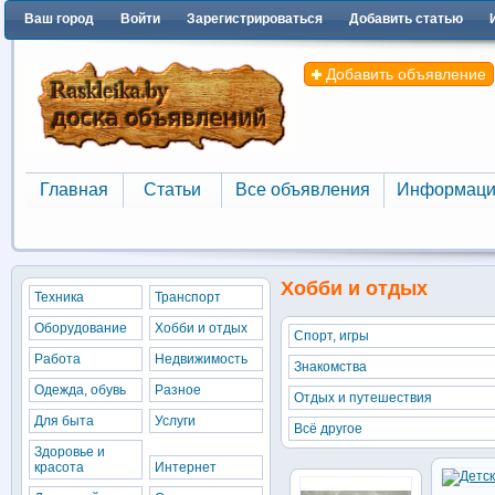
Ваш город
Войти
Зарегистрироваться
Добавить статью
Добавить объявление
Главная
Статьи
Все объявления
Информаци
Главная
Статьи
Все объявления
Информаци
Хобби и отдых
Техника
Транспорт
Оборудование
Хобби и отдых
Спорт, игры
Работа
Недвижимость
Знакомства
Одежда, обувь
Разное
Отдых и путешествия
Для быта
Услуги
Всё другое
Здоровье и
красота
Интернет