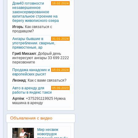
Дом40 готовности
16.02.2024
незавершенное
законсервированное
капитальное строение на
берегу живописного озера
Игорь
: Как связаться с
продавцом?
Ангары бывшие в
31.01.2024
употреблении. сварные,
прямостеные, ар
Гриб Михаил
: Добрый день
интересуют ангары 33 699 2222
перезвоните
Продажа канадских и
15.01.2024
европейских рысят
Леонид
: Как с вами связаться?
Авто в аренду для
05.09.2023
работы в яндекс такси
Артём
: +375291119925 Нужна
машина в аренду
Объявления с видео
Мир несвиж
новогрудок