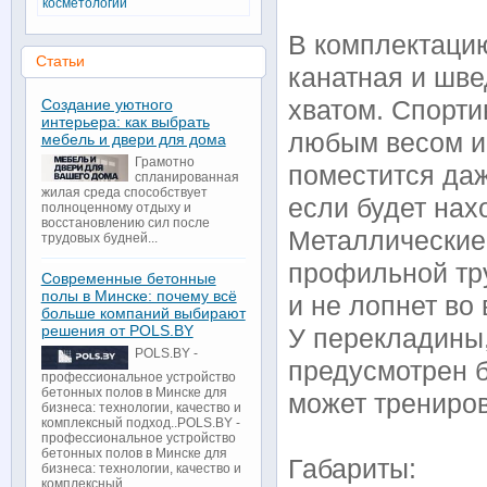
косметологии
В комплектацию
Статьи
канатная и шве
Создание уютного
хватом. Спорти
интерьера: как выбрать
любым весом и
мебель и двери для дома
Грамотно
поместится даж
спланированная
жилая среда способствует
если будет нах
полноценному отдыху и
восстановлению сил после
Металлические
трудовых будней...
профильной тру
Современные бетонные
полы в Минске: почему всё
и не лопнет во
больше компаний выбирают
решения от POLS.BY
У перекладины,
POLS.BY -
предусмотрен б
профессиональное устройство
бетонных полов в Минске для
может трениров
бизнеса: технологии, качество и
комплексный подход..POLS.BY -
профессиональное устройство
бетонных полов в Минске для
Габариты:
бизнеса: технологии, качество и
комплексный