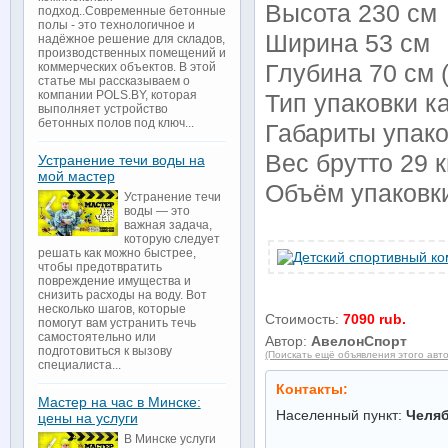
Высота 230 см
подход..Современные бетонные
полы - это технологичное и
Ширина 53 см
надёжное решение для складов,
производственных помещений и
Глубина 70 см 
коммерческих объектов. В этой
статье мы рассказываем о
компании POLS.BY, которая
Тип упаковки к
выполняет устройство
бетонных полов под ключ...
Габариты упако
Вес брутто 29 к
Устранение течи воды на
мой мастер
Объём упаковки
Устранение течи
воды — это
важная задача,
которую следует
решать как можно быстрее,
чтобы предотвратить
повреждение имущества и
снизить расходы на воду. Вот
несколько шагов, которые
Стоимость:
7090 rub.
помогут вам устранить течь
самостоятельно или
Автор:
АвелонСпорт
подготовиться к вызову
(Поискать ещё объявления этого авт
специалиста...
Контакты:
Мастер на час в Минске:
Населенный пункт:
Челя
цены на услуги
В Минске услуги