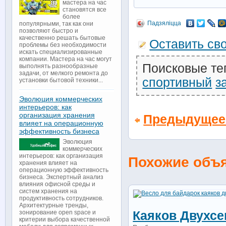
мастера на час
становятся все
более
Падзяліцца
популярными, так как они
позволяют быстро и
качественно решать бытовые
Оставить св
проблемы без необходимости
искать специализированные
компании. Мастера на час могут
Поисковые те
выполнять разнообразные
задачи, от мелкого ремонта до
спортивный
з
установки бытовой техники...
Эволюция коммерческих
интерьеров: как
организация хранения
Предыдущее
влияет на операционную
эффективность бизнеса
Эволюция
коммерческих
интерьеров: как организация
Похожие объ
хранения влияет на
операционную эффективность
бизнеса. Экспертный анализ
влияния офисной среды и
систем хранения на
продуктивность сотрудников.
Архитектурные тренды,
Каяков Двухс
зонирование open space и
критерии выбора качественной