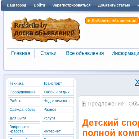
Ваш город
Войти
Зарегистрироваться
Добавить статью
Добавить объявление
Главная
Статьи
Все объявления
Информаци
Главная
Статьи
Все объявления
Информаци
Техника
Транспорт
Оборудование
Хобби и отдых
Работа
Недвижимость
Предложение | Объ
Одежда, обувь
Разное
Для быта
Услуги
Детский спо
Здоровье и
полной ком
красота
Интернет