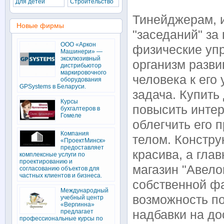
Для детей
Строительство
Тинейджерам, 
Новые фирмы
"заседаний" з
ООО «Аркон
физические уп
Машинери» —
эксклюзивный
организм разви
дистрибьютор
маркировочного
человека к его
оборудования
GPSystems в Беларуси.
задача. Купить
Курсы
повысить интер
бухгалтеров в
Гомеле
облегчить его 
Компания
телом. Констру
«ПроектМинск»
предоставляет
красива, а гла
комплексные услуги по
проектированию и
магазин "Авело
согласованию объектов для
частных клиентов и бизнеса.
собственной фа
Международный
возможность по
учебный центр
«Вергинна»
предлагает
надбавки на до
профессиональные курсы по