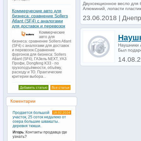
Двухсекционное весло для 
Алюминий, лопасти пластик
Коммерческие авто для
бизнеса: сравнение Sollers
23.06.2018 | Днепр
Atlant (SF4) с аналогами
для доставок и перевозок
Коммерческие
Наушн
авто для
бизнеса: сравнение Sollers Atlant
Наушники A
(SF4) с аналогами для доставок
Был подаро
и перевозок.Сравнение
фургонов для бизнеса: Sollers
14.08.2
Atlant (SF4), ГАЗель NEXT, УАЗ
Профи, Dongfeng K33 - по
грузоподъёмности, объёму,
расходу и ТО. Практические
критерии выбора...
Добавить статью
Все статьи
Коментарии
Продается большой
16.02.2024
участок, 25 соток недалеко от
озера большие швакшты.
деревня тюкши.
Игорь
: Контакты продавца где
узнать?