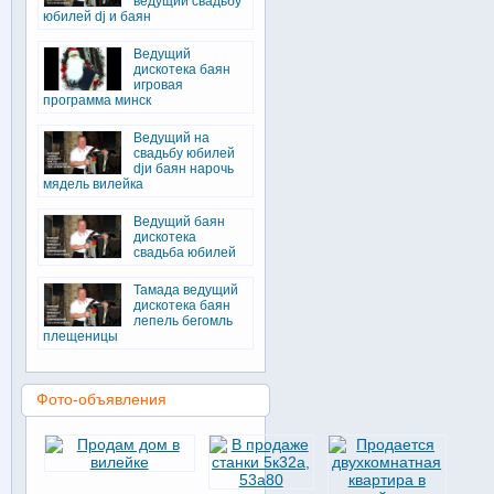
ведущий свадьбу
юбилей dj и баян
Ведущий
дискотека баян
игровая
программа минск
Ведущий на
свадьбу юбилей
djи баян нарочь
мядель вилейка
Ведущий баян
дискотека
свадьба юбилей
Тамада ведущий
дискотека баян
лепель бегомль
плещеницы
Фото-объявления