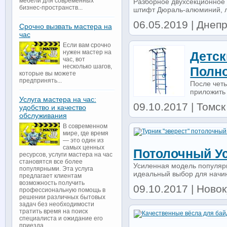
мебели для современных
Разборное двухсекционное 
бизнес-пространств...
штифт Дюраль-алюминий, ло
06.05.2019 | Днепр
Срочно вызвать мастера на
час
Если вам срочно
нужен мастер на
Детск
час, вот
несколько шагов,
Полн
которые вы можете
предпринять...
После четы
приложить 
Услуга мастера на час:
09.10.2017 | Томск 
удобство и качество
обслуживания
В современном
мире, где время
— это один из
самых ценных
Потолочный У
ресурсов, услуги мастера на час
становятся все более
Усиленная модель популярн
популярными. Эта услуга
идеальный выбор для начи
предлагает клиентам
возможность получить
09.10.2017 | Новок
профессиональную помощь в
решении различных бытовых
задач без необходимости
тратить время на поиск
специалиста и ожидание его
приезда...