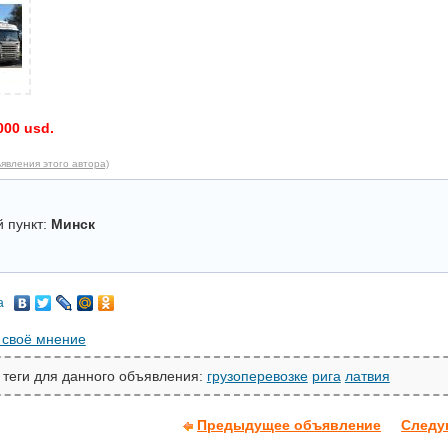
000 usd.
явления этого автора)
 пункт:
Минск
а
 своё мнение
 теги для данного объявления:
грузоперевозке
рига
латвия
Предыдущее объявление
Следу