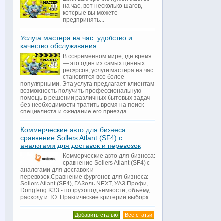
на час, вот несколько шагов,
которые вы можете
предпринять...
Услуга мастера на час: удобство и
качество обслуживания
В современном мире, где время
— это один из самых ценных
ресурсов, услуги мастера на час
становятся все более
популярными. Эта услуга предлагает клиентам
возможность получить профессиональную
помощь в решении различных бытовых задач
без необходимости тратить время на поиск
специалиста и ожидание его приезда...
Коммерческие авто для бизнеса:
сравнение Sollers Atlant (SF4) с
аналогами для доставок и перевозок
Коммерческие авто для бизнеса:
сравнение Sollers Atlant (SF4) с
аналогами для доставок и
перевозок.Сравнение фургонов для бизнеса:
Sollers Atlant (SF4), ГАЗель NEXT, УАЗ Профи,
Dongfeng K33 - по грузоподъёмности, объёму,
расходу и ТО. Практические критерии выбора...
Добавить статью
Все статьи