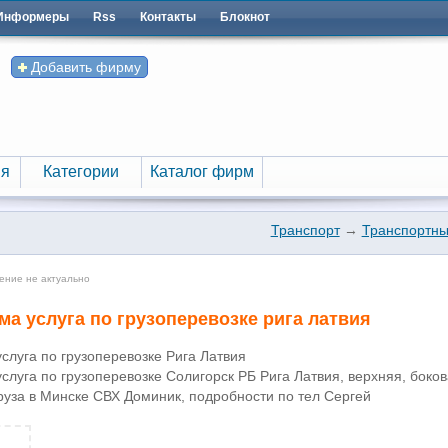
Информеры
Rss
Контакты
Блокнот
Добавить фирму
я
Категории
Каталог фирм
я
Категории
Каталог фирм
Транспорт
→
Транспортны
ение не актуально
а услуга по грузоперевозке рига латвия
слуга по грузоперевозке Рига Латвия
слуга по грузоперевозке Солигорск РБ Рига Латвия, верхняя, бокова
руза в Минске СВХ Доминик, подробности по тел Сергей