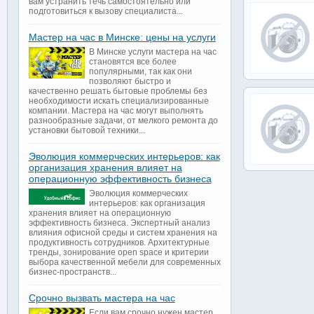
вам устранить течь самостоятельно или
подготовиться к вызову специалиста...
Мастер на час в Минске: цены на услуги
В Минске услуги мастера на час
становятся все более
популярными, так как они
позволяют быстро и
качественно решать бытовые проблемы без
необходимости искать специализированные
компании. Мастера на час могут выполнять
разнообразные задачи, от мелкого ремонта до
установки бытовой техники...
Эволюция коммерческих интерьеров: как
организация хранения влияет на
операционную эффективность бизнеса
Эволюция коммерческих
интерьеров: как организация
хранения влияет на операционную
эффективность бизнеса. Экспертный анализ
влияния офисной среды и систем хранения на
продуктивность сотрудников. Архитектурные
тренды, зонирование open space и критерии
выбора качественной мебели для современных
бизнес-пространств...
Срочно вызвать мастера на час
Если вам срочно нужен мастер