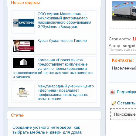
Новые фирмы
ООО «Аркон Машинери» —
эксклюзивный дистрибьютор
маркировочного оборудования
GPSystems в Беларуси.
Стоимость:
1
Курсы бухгалтеров в Гомеле
Автор:
sergei
(Поискать ещё объ
Контакты:
Компания «ПроектМинск»
предоставляет комплексные
Населенный
услуги по проектированию и
согласованию объектов для частных клиентов
и бизнеса.
Международный учебный центр
«Вергинна» предлагает
Падзяліцц
профессиональные курсы по
косметологии
Оставить
Поисковые
Статьи
Создание уютного интерьера: как
выбрать мебель и двери для дома