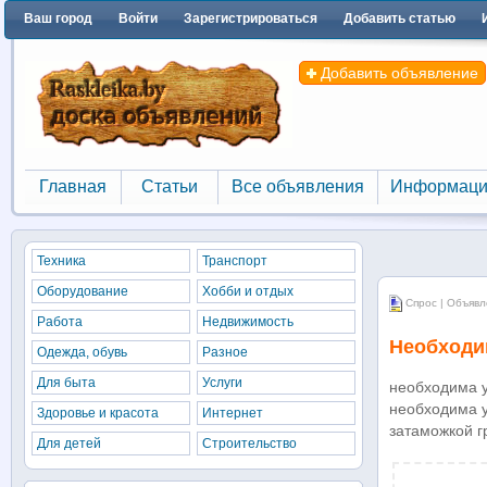
Ваш город
Войти
Зарегистрироваться
Добавить статью
Добавить объявление
Главная
Статьи
Все объявления
Информаци
Главная
Статьи
Все объявления
Информаци
Техника
Транспорт
Оборудование
Хобби и отдых
Спрос | Объявл
Работа
Недвижимость
Необходим
Одежда, обувь
Разное
Для быта
Услуги
необходима у
необходима у
Здоровье и красота
Интернет
затаможкой г
Для детей
Строительство