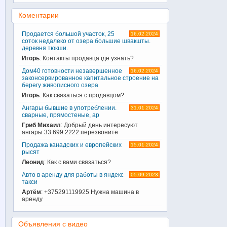
Коментарии
Продается большой участок, 25
16.02.2024
соток недалеко от озера большие швакшты.
деревня тюкши.
Игорь
: Контакты продавца где узнать?
Дом40 готовности незавершенное
16.02.2024
законсервированное капитальное строение на
берегу живописного озера
Игорь
: Как связаться с продавцом?
Ангары бывшие в употреблении.
31.01.2024
сварные, прямостеные, ар
Гриб Михаил
: Добрый день интересуют
ангары 33 699 2222 перезвоните
Продажа канадских и европейских
15.01.2024
рысят
Леонид
: Как с вами связаться?
Авто в аренду для работы в яндекс
05.09.2023
такси
Артём
: +375291119925 Нужна машина в
аренду
Объявления с видео