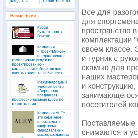
Для детей
Строительство
Все для разогр
Новые фирмы
для спортсмена
Курсы
пространство 
бухгалтеров в
Гомеле
комплектации "
Компания
своем классе. 
«ПроектМинск»
предоставляет
и турник с рук
комплексные услуги по
проектированию и
скамью для про
согласованию объектов для
частных клиентов и бизнеса.
наших мастеро
Международный
и конструкцию
учебный центр
«Вергинна»
занимающегося 
предлагает
профессиональные курсы по
посетителей ко
косметологии
Компания ALEY –
это семейное
Поставляемые 
производство
крафтовых
сыродавленых
снимаются и у
масел, созданных