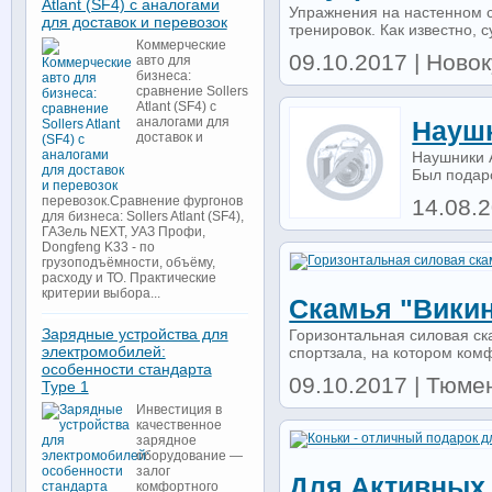
Atlant (SF4) с аналогами
Упражнения на настенном с
для доставок и перевозок
тренировок. Как известно, с
Коммерческие
09.10.2017 | Новок
авто для
бизнеса:
сравнение Sollers
Atlant (SF4) с
аналогами для
Наушн
доставок и
Наушники A
Был подаро
перевозок.Сравнение фургонов
14.08.2
для бизнеса: Sollers Atlant (SF4),
ГАЗель NEXT, УАЗ Профи,
Dongfeng K33 - по
грузоподъёмности, объёму,
расходу и ТО. Практические
критерии выбора...
Скамья "викин
Зарядные устройства для
Горизонтальная силовая ск
электромобилей:
спортзала, на котором комф
особенности стандарта
09.10.2017 | Тюмен
Type 1
Инвестиция в
качественное
зарядное
оборудование —
залог
Для Активных
комфортного