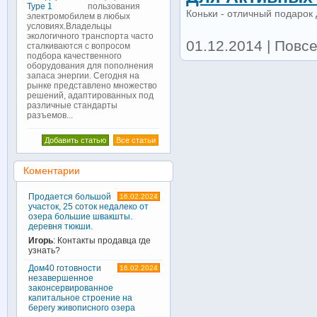
пользования
Коньки - отличный подарок
электромобилем в любых
условиях.Владельцы
экологичного транспорта часто
01.12.2014 | Повсе
сталкиваются с вопросом
подбора качественного
оборудования для пополнения
запаса энергии. Сегодня на
рынке представлено множество
решений, адаптированных под
различные стандарты
разъемов...
Добавить статью
Все статьи
Коментарии
Продается большой
16.02.2024
участок, 25 соток недалеко от
озера большие швакшты.
деревня тюкши.
Игорь
: Контакты продавца где
узнать?
Дом40 готовности
16.02.2024
незавершенное
законсервированное
капитальное строение на
берегу живописного озера