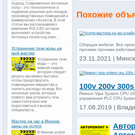
подход..Современные бетонные
полы - это технологичное и
Похожие объ
надёжное решение для складов,
производственных помещений и
коммерческих объектов. В этой
статье мы рассказываем о
компании POLS.BY, которая
выполняет устройство
бетонных полов под ключ...
Сборщик мебели. Все произ
Устранение течи воды на
прочими прочими работами. 
мой мастер
23.11.2021 | Минс
Устранение течи
воды — это
важная задача,
которую следует
решать как можно быстрее,
чтобы предотвратить
100v 200v 300s
повреждение имущества и
снизить расходы на воду. Вот
Ремонт Vipa System CPU 1
несколько шагов, которые
помогут вам устранить течь
управления PLC CPU System
самостоятельно или
17.08.2019 | Влад
подготовиться к вызову
специалиста...
Мастер на час в Минске:
Автор
цены на услуги
В Минске услуги