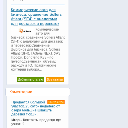
Коммерческие авто для
бизнеса: сравнение Sollers
Atlant (SF4) с аналогами
для доставок и перевозок
Коммерческие
авто для
бизнеса: сравнение Sollers Atlant
(SF4) с аналогами для доставок
и перевозок.Сравнение
фургонов для бизнеса: Sollers
Atlant (SF4), ГАЗель NEXT, УАЗ
Профи, Dongfeng K33 - по
грузоподъёмности, объёму,
расходу и ТО. Практические
критерии выбора...
Добавить статью
Все статьи
Коментарии
Продается большой
16.02.2024
участок, 25 соток недалеко от
озера большие швакшты.
деревня тюкши.
Игорь
: Контакты продавца где
узнать?