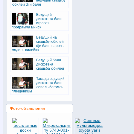
ведущий свадьбу
юбилей dj и баян
Ведущий
дискотека баян
игровая
программа минск
Ведущий на
свадьбу юбилей
djи баян нарочь
мядель вилейка
Ведущий баян
дискотека
свадьба юбилей
Тамада ведущий
дискотека баян
лепель бегомль
плещеницы
Фото-объявления