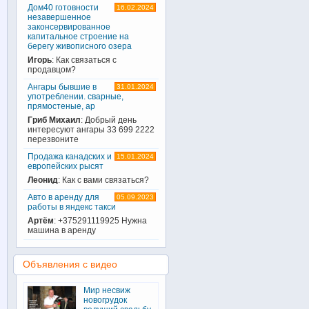
Дом40 готовности
16.02.2024
незавершенное
законсервированное
капитальное строение на
берегу живописного озера
Игорь
: Как связаться с
продавцом?
Ангары бывшие в
31.01.2024
употреблении. сварные,
прямостеные, ар
Гриб Михаил
: Добрый день
интересуют ангары 33 699 2222
перезвоните
Продажа канадских и
15.01.2024
европейских рысят
Леонид
: Как с вами связаться?
Авто в аренду для
05.09.2023
работы в яндекс такси
Артём
: +375291119925 Нужна
машина в аренду
Объявления с видео
Мир несвиж
новогрудок