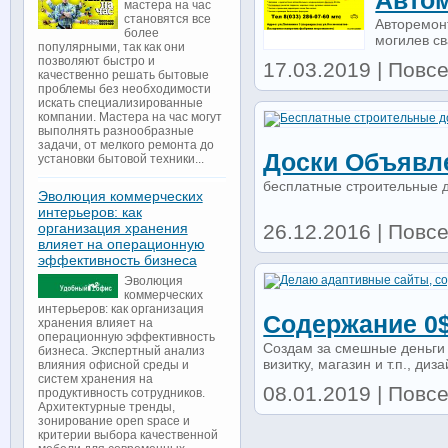
Авто
мастера на час
становятся все
Авторемон
более
могилев св
популярными, так как они
позволяют быстро и
17.03.2019 | Повсе
качественно решать бытовые
проблемы без необходимости
искать специализированные
компании. Мастера на час могут
выполнять разнообразные
задачи, от мелкого ремонта до
Доски Объявл
установки бытовой техники...
бесплатные строительные 
Эволюция коммерческих
интерьеров: как
26.12.2016 | Повс
организация хранения
влияет на операционную
эффективность бизнеса
Эволюция
коммерческих
интерьеров: как организация
Содержание 0$
хранения влияет на
операционную эффективность
Создам за смешные деньги 
бизнеса. Экспертный анализ
визитку, магазин и т.п., диз
влияния офисной среды и
систем хранения на
08.01.2019 | Повсе
продуктивность сотрудников.
Архитектурные тренды,
зонирование open space и
критерии выбора качественной