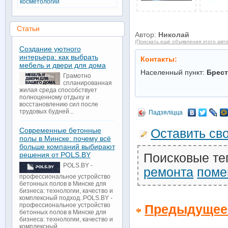
косметологии
Статьи
Автор:
Николай
(Поискать ещё объявления этого авт
Создание уютного
интерьера: как выбрать
Контакты:
мебель и двери для дома
Населенный пункт:
Брес
Грамотно
спланированная
жилая среда способствует
полноценному отдыху и
восстановлению сил после
трудовых будней...
Падзяліцца
Современные бетонные
Оставить св
полы в Минске: почему всё
больше компаний выбирают
решения от POLS.BY
Поисковые те
POLS.BY -
ремонта
поме
профессиональное устройство
бетонных полов в Минске для
бизнеса: технологии, качество и
комплексный подход..POLS.BY -
профессиональное устройство
Предыдущее
бетонных полов в Минске для
бизнеса: технологии, качество и
комплексный