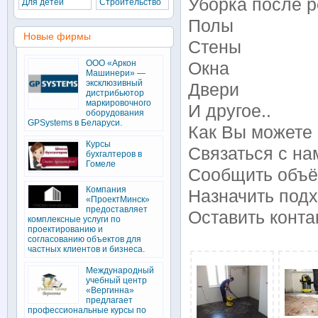
Уборка после р
Для детей
Строительство
Полы
Новые фирмы
Стены
ООО «Аркон
Окна
Машинери» —
эксклюзивный
Двери
дистрибьютор
маркировочного
И другое..
оборудования
GPSystems в Беларуси.
Как Вы можете 
Курсы
Связаться с на
бухгалтеров в
Гомеле
Сообщить объ
Компания
Назначить под
«ПроектМинск»
предоставляет
Оставить конт
комплексные услуги по
проектированию и
согласованию объектов для
частных клиентов и бизнеса.
Международный
учебный центр
«Вергинна»
предлагает
профессиональные курсы по