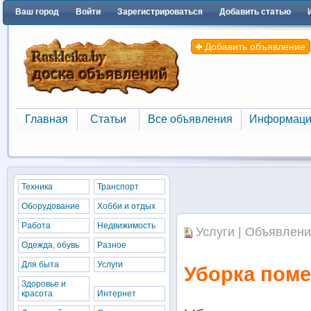
Ваш город
Войти
Зарегистрироваться
Добавить статью
Добавить объявление
Главная
Статьи
Все объявления
Информаци
Главная
Статьи
Все объявления
Информаци
Техника
Транспорт
Оборудование
Хобби и отдых
Работа
Недвижимость
Услуги | Объявлени
Одежда, обувь
Разное
Для быта
Услуги
Уборка пом
Здоровье и
красота
Интернет