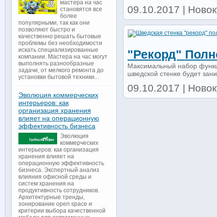
мастера на час
09.10.2017 | Новок
становятся все
более
популярными, так как они
позволяют быстро и
качественно решать бытовые
проблемы без необходимости
искать специализированные
"рекорд" Полн
компании. Мастера на час могут
выполнять разнообразные
Максимальный набор функци
задачи, от мелкого ремонта до
шведской стенке будет зани
установки бытовой техники...
09.10.2017 | Новок
Эволюция коммерческих
интерьеров: как
организация хранения
влияет на операционную
эффективность бизнеса
Эволюция
коммерческих
интерьеров: как организация
хранения влияет на
операционную эффективность
бизнеса. Экспертный анализ
влияния офисной среды и
систем хранения на
продуктивность сотрудников.
Архитектурные тренды,
зонирование open space и
критерии выбора качественной