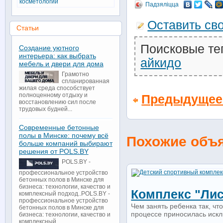
косметологии
Падзяліцца
Оставить св
Статьи
Поисковые те
Создание уютного
интерьера: как выбрать
айкидо
мебель и двери для дома
Грамотно
спланированная
жилая среда способствует
полноценному отдыху и
Предыдущее
восстановлению сил после
трудовых будней...
Современные бетонные
полы в Минске: почему всё
Похожие объ
больше компаний выбирают
решения от POLS.BY
POLS.BY -
профессиональное устройство
бетонных полов в Минске для
бизнеса: технологии, качество и
Комплекс "лис
комплексный подход..POLS.BY -
профессиональное устройство
Чем занять ребенка так, чт
бетонных полов в Минске для
процессе приносилась искл
бизнеса: технологии, качество и
комплексный