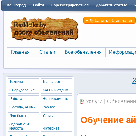
Ваш город
Войти
Зарегистрироваться
Добавить статью
Добавить объявление
Главная
Статьи
Все объявления
Информаци
Главная
Статьи
Все объявления
Информаци
Техника
Транспорт
Оборудование
Хобби и отдых
Работа
Недвижимость
Услуги | Объявлени
Одежда, обувь
Разное
Для быта
Услуги
Обучение а
Здоровье и
красота
Интернет