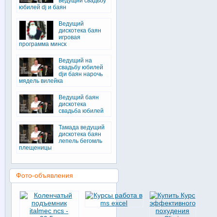
ведущий свадьбу
юбилей dj и баян
Ведущий
дискотека баян
игровая
программа минск
Ведущий на
свадьбу юбилей
djи баян нарочь
мядель вилейка
Ведущий баян
дискотека
свадьба юбилей
Тамада ведущий
дискотека баян
лепель бегомль
плещеницы
Фото-объявления