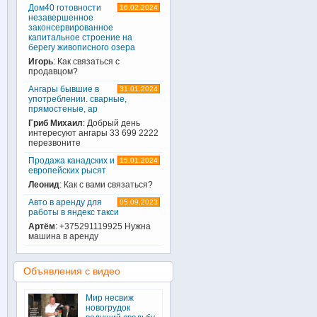
Дом40 готовности
16.02.2024
незавершенное
законсервированное
капитальное строение на
берегу живописного озера
Игорь
: Как связаться с
продавцом?
Ангары бывшие в
31.01.2024
употреблении. сварные,
прямостеные, ар
Гриб Михаил
: Добрый день
интересуют ангары 33 699 2222
перезвоните
Продажа канадских и
15.01.2024
европейских рысят
Леонид
: Как с вами связаться?
Авто в аренду для
05.09.2023
работы в яндекс такси
Артём
: +375291119925 Нужна
машина в аренду
Объявления с видео
Мир несвиж
новогрудок