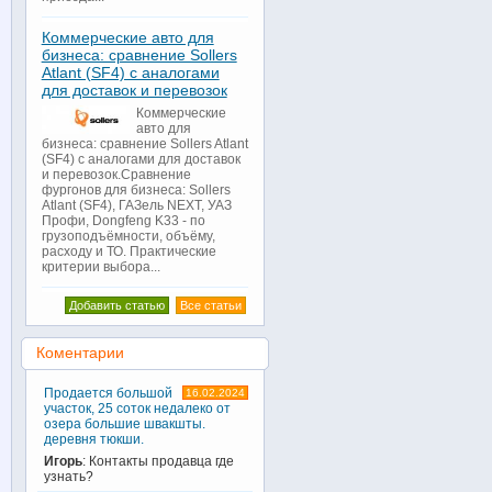
Коммерческие авто для
бизнеса: сравнение Sollers
Atlant (SF4) с аналогами
для доставок и перевозок
Коммерческие
авто для
бизнеса: сравнение Sollers Atlant
(SF4) с аналогами для доставок
и перевозок.Сравнение
фургонов для бизнеса: Sollers
Atlant (SF4), ГАЗель NEXT, УАЗ
Профи, Dongfeng K33 - по
грузоподъёмности, объёму,
расходу и ТО. Практические
критерии выбора...
Добавить статью
Все статьи
Коментарии
Продается большой
16.02.2024
участок, 25 соток недалеко от
озера большие швакшты.
деревня тюкши.
Игорь
: Контакты продавца где
узнать?