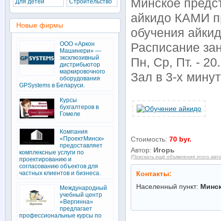
Минское предс
Для детей
Строительство
айкидо КАМИ п
Новые фирмы
обучения айкидо
ООО «Аркон
Расписание зан
Машинери» —
эксклюзивный
Пн, Ср, Пт. - 20
дистрибьютор
маркировочного
Зал в 3-х минут
оборудования
GPSystems в Беларуси.
Курсы
бухгалтеров в
Гомеле
Компания
«ПроектМинск»
Стоимость:
70 byr.
предоставляет
Автор:
Игорь
комплексные услуги по
(Поискать ещё объявления этого авт
проектированию и
согласованию объектов для
частных клиентов и бизнеса.
Контакты:
Населенный пункт:
Минс
Международный
учебный центр
«Вергинна»
предлагает
профессиональные курсы по