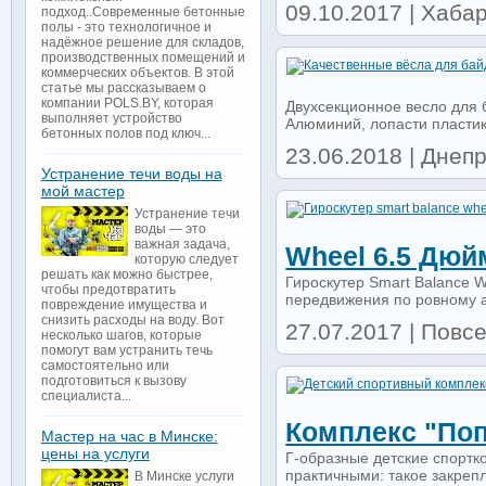
09.10.2017 | Хабар
подход..Современные бетонные
полы - это технологичное и
надёжное решение для складов,
производственных помещений и
коммерческих объектов. В этой
статье мы рассказываем о
компании POLS.BY, которая
Двухсекционное весло для 
выполняет устройство
Алюминий, лопасти пластик
бетонных полов под ключ...
23.06.2018 | Днепр
Устранение течи воды на
мой мастер
Устранение течи
воды — это
важная задача,
Wheel 6.5 Дюй
которую следует
решать как можно быстрее,
Гироскутер Smart Balance W
чтобы предотвратить
передвижения по ровному ас
повреждение имущества и
снизить расходы на воду. Вот
27.07.2017 | Повсе
несколько шагов, которые
помогут вам устранить течь
самостоятельно или
подготовиться к вызову
специалиста...
Комплекс "поп
Мастер на час в Минске:
цены на услуги
Г-образные детские спортк
практичными: такое закрепл
В Минске услуги