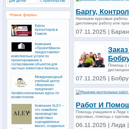
Для детей
Строительство
Баргу, Контро
Новые фирмы
Напишем курсовые работы н
дипломную работу или прое
Курсы
бухгалтеров в
07.11.2025 | Баран
Гомеле
Компания
Заказ
«ПроектМинск»
предоставляет
комплексные услуги по
Бобр
проектированию и
согласованию объектов для
Помощь с 
частных клиентов и бизнеса.
дистанцион
Международный
07.11.2025 | Бобруй
учебный центр
«Вергинна»
предлагает
профессиональные курсы по
косметологии
Работ И Помо
Компания ALEY –
это семейное
Помощь учащимся в Лиде с
производство
курсовых, помощь с курсов
крафтовых
сыродавленых
06.11.2025 | Лида |
масел, созданных