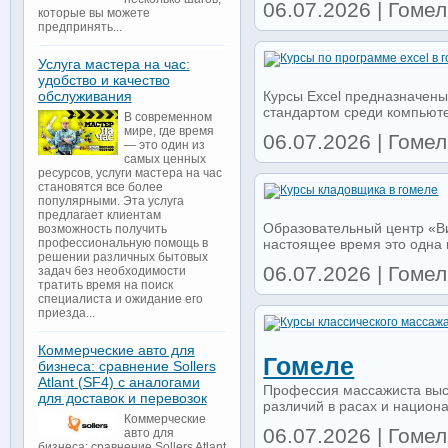
06.07.2026 | Гомель
которые вы можете
предпринять...
Услуга мастера на час:
удобство и качество
Курсы Excel предназначены
обслуживания
стандартом среди компьюте
В современном
мире, где время
06.07.2026 | Гомель
— это один из
самых ценных
ресурсов, услуги мастера на час
становятся все более
популярными. Эта услуга
предлагает клиентам
Образовательный центр «Ви
возможность получить
настоящее время это одна 
профессиональную помощь в
решении различных бытовых
06.07.2026 | Гомель
задач без необходимости
тратить время на поиск
специалиста и ожидание его
приезда...
Коммерческие авто для
Гомеле
бизнеса: сравнение Sollers
Atlant (SF4) с аналогами
Профессия массажиста выс
для доставок и перевозок
различий в расах и национа
Коммерческие
06.07.2026 | Гомель
авто для
бизнеса: сравнение Sollers Atlant