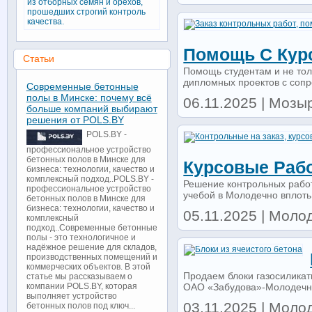
из отборных семян и орехов,
прошедших строгий контроль
качества.
Помощь С Кур
Статьи
Помощь студентам и не тол
дипломных проектов с сопр
Современные бетонные
полы в Минске: почему всё
06.11.2025 | Мозыр
больше компаний выбирают
решения от POLS.BY
POLS.BY -
профессиональное устройство
бетонных полов в Минске для
Курсовые Раб
бизнеса: технологии, качество и
комплексный подход..POLS.BY -
Решение контрольных работ
профессиональное устройство
учебой в Молодечно вплоть 
бетонных полов в Минске для
бизнеса: технологии, качество и
05.11.2025 | Молод
комплексный
подход..Современные бетонные
полы - это технологичное и
надёжное решение для складов,
производственных помещений и
коммерческих объектов. В этой
Продаем блоки газосиликатн
статье мы рассказываем о
ОАО «Забудова»-Молодечнен
компании POLS.BY, которая
выполняет устройство
03.11.2025 | Молод
бетонных полов под ключ...