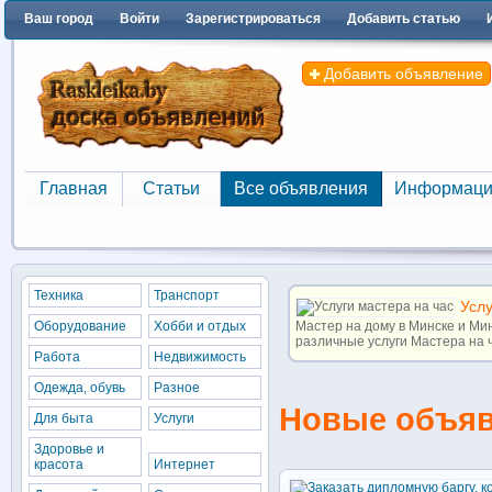
Ваш город
Войти
Зарегистрироваться
Добавить статью
Добавить объявление
Главная
Статьи
Все объявления
Информаци
Главная
Статьи
Все объявления
Информаци
Техника
Транспорт
Услу
Оборудование
Хобби и отдых
Мастер на дому в Минске и М
различные услуги Мастера на ча
Работа
Недвижимость
Одежда, обувь
Разное
Новые объя
Для быта
Услуги
Здоровье и
красота
Интернет