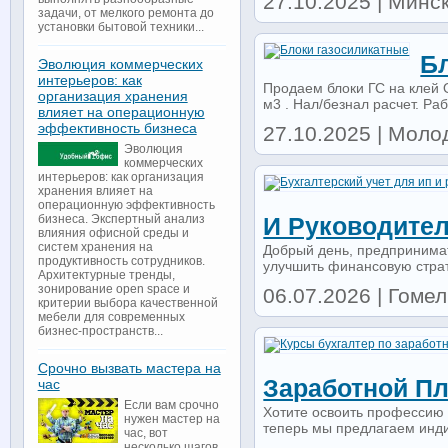
27.10.2025 | Минс
задачи, от мелкого ремонта до
установки бытовой техники...
Б
Эволюция коммерческих
интерьеров: как
Продаем блоки ГС на клей 
организация хранения
м3 . Нал/безнал расчет. Раб
влияет на операционную
эффективность бизнеса
27.10.2025 | Молод
Эволюция
коммерческих
интерьеров: как организация
хранения влияет на
операционную эффективность
бизнеса. Экспертный анализ
И Руководител
влияния офисной среды и
систем хранения на
Добрый день, предпринимат
продуктивность сотрудников.
улучшить финансовую страт
Архитектурные тренды,
зонирование open space и
06.07.2026 | Гомель
критерии выбора качественной
мебели для современных
бизнес-пространств...
Срочно вызвать мастера на
Заработной Пл
час
Если вам срочно
Хотите освоить профессию 
нужен мастер на
теперь мы предлагаем инди
час, вот
несколько шагов,