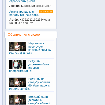
европейских рысят
Леонид
: Как с вами связаться?
Авто в аренду для
05.09.2023
работы в яндекс такси
Артём
: +375291119925 Нужна
машина в аренду
Объявления с видео
Мир несвиж
новогрудок
ведущий свадьбу
юбилей dj и баян
Ведущий
дискотека баян
игровая
программа минск
Ведущий на
свадьбу юбилей
djи баян нарочь
мядель вилейка
Ведущий баян
дискотека
свадьба юбилей