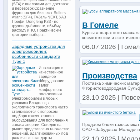
(SF4) с аналогами для доставок
и перевозок.Сравнение
фургонов для бизнеса: Sollers
Atlant (SF4), ГАЗель NEXT, УАЗ
Профи, Dongfeng K33 - по
В Гомеле
грузоподъёмности, объёму,
расходу и ТО. Практические
Курсы аппаратного массажа 
критерии выбора...
косметологии и эстетическо
06.07.2026 | Гомель
Зарядные устройства для
электромобилей:
особенности стандарта
Type 1
Инвестиция в
качественное
Производства
зарядное
оборудование —
Поставка химических мате
залог
Фтористоводородная Сульф
комфортного
пользования
23.10.2025 | Повс
электромобилем в любых
условиях.Владельцы
экологичного транспорта часто
сталкиваются с вопросом
подбора качественного
оборудования для пополнения
Продаем блоки газосиликатн
запаса энергии. Сегодня на
ОАО «Забудова»-Молодечнен
рынке представлено множество
решений, адаптированных под
22.10.2025 | Молод
различные стандарты