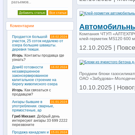
разъемов...
Добавить статью
Все статьи
Автомобильны
Коментарии
Компания ЧТУП «АЛТЕХПРОМ
Продается большой
16.02.2024
клей-герметик MS120 600 мл
участок, 25 соток недалеко от
озера большие швакшты.
12.10.2025 | Повс
деревня тюкши.
Игорь
: Контакты продавца где
узнать?
Дом40 готовности
16.02.2024
незавершенное
Продаем блоки газосиликатн
законсервированное
ОАО «Забудова»-Молодечнен
капитальное строение на
берегу живописного озера
10.10.2025 | Новог
Игорь
: Как связаться с
продавцом?
Ангары бывшие в
31.01.2024
употреблении. сварные,
прямостеные, ар
Гриб Михаил
: Добрый день
интересуют ангары 33 699 2222
перезвоните
Продажа канадских и
15.01.2024