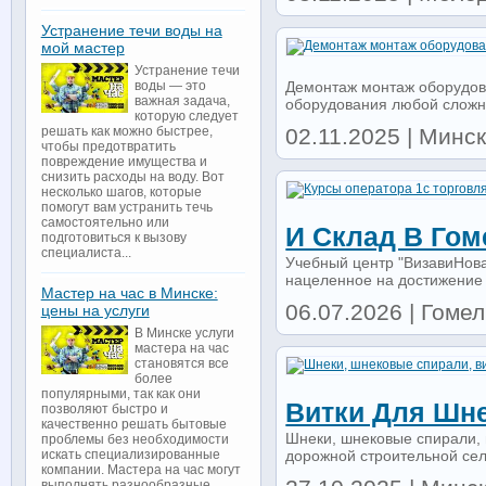
Устранение течи воды на
мой мастер
Устранение течи
Демонтаж монтаж оборудов
воды — это
важная задача,
оборудования любой сложно
которую следует
02.11.2025 | Минск
решать как можно быстрее,
чтобы предотвратить
повреждение имущества и
снизить расходы на воду. Вот
несколько шагов, которые
помогут вам устранить течь
самостоятельно или
И Склад В Гом
подготовиться к вызову
специалиста...
Учебный центр "ВизавиНова
нацеленное на достижение 
Мастер на час в Минске:
06.07.2026 | Гомель
цены на услуги
В Минске услуги
мастера на час
становятся все
более
популярными, так как они
Витки Для Шн
позволяют быстро и
качественно решать бытовые
Шнеки, шнековые спирали, 
проблемы без необходимости
дорожной строительной сель
искать специализированные
компании. Мастера на час могут
выполнять разнообразные