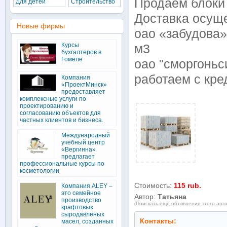
Продаем блоки 
Для детей
Строительство
Доставка осуще
Новые фирмы
оао «забудова»
Курсы
м3
бухгалтеров в
Гомеле
оао "сморгоньси
работаем с кре
Компания
«ПроектМинск»
предоставляет
комплексные услуги по
проектированию и
согласованию объектов для
частных клиентов и бизнеса.
Международный
учебный центр
«Вергинна»
предлагает
профессиональные курсы по
косметологии
Стоимость:
115 rub.
Компания ALEY –
это семейное
Автор:
Татьяна
производство
(Поискать ещё объявления этого авт
крафтовых
сыродавленых
Контакты:
масел, созданных