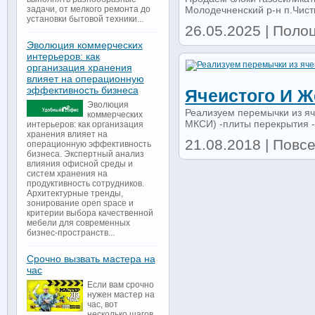
Молодечненский р-н п.Чист
задачи, от мелкого ремонта до
установки бытовой техники...
26.05.2025 | Полоц
Эволюция коммерческих
интерьеров: как
организация хранения
влияет на операционную
эффективность бизнеса
Ячеистого И Ж
Эволюция
Реализуем перемычки из яч
коммерческих
МКСИ) -плиты перекрытия -к
интерьеров: как организация
хранения влияет на
21.08.2018 | Повс
операционную эффективность
бизнеса. Экспертный анализ
влияния офисной среды и
систем хранения на
продуктивность сотрудников.
Архитектурные тренды,
зонирование open space и
критерии выбора качественной
мебели для современных
бизнес-пространств...
Срочно вызвать мастера на
час
Если вам срочно
нужен мастер на
час, вот
несколько шагов,