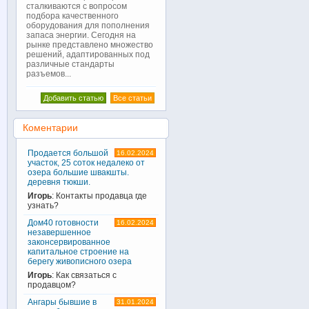
сталкиваются с вопросом
подбора качественного
оборудования для пополнения
запаса энергии. Сегодня на
рынке представлено множество
решений, адаптированных под
различные стандарты
разъемов...
Добавить статью
Все статьи
Коментарии
Продается большой
16.02.2024
участок, 25 соток недалеко от
озера большие швакшты.
деревня тюкши.
Игорь
: Контакты продавца где
узнать?
Дом40 готовности
16.02.2024
незавершенное
законсервированное
капитальное строение на
берегу живописного озера
Игорь
: Как связаться с
продавцом?
Ангары бывшие в
31.01.2024