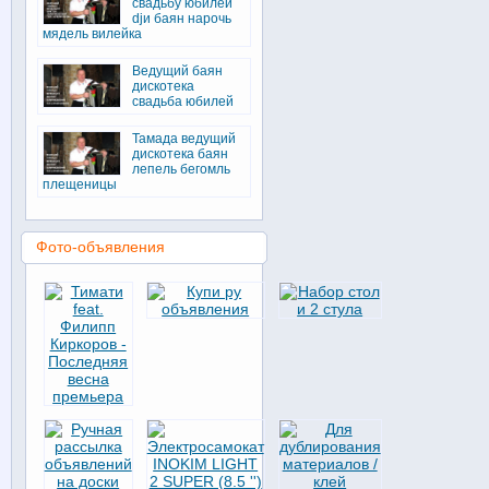
свадьбу юбилей
djи баян нарочь
мядель вилейка
Ведущий баян
дискотека
свадьба юбилей
Тамада ведущий
дискотека баян
лепель бегомль
плещеницы
Фото-объявления