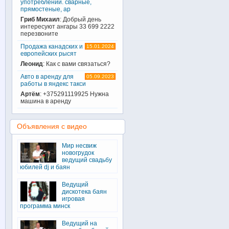
употреблении. сварные,
прямостеные, ар
Гриб Михаил
: Добрый день
интересуют ангары 33 699 2222
перезвоните
Продажа канадских и
15.01.2024
европейских рысят
Леонид
: Как с вами связаться?
Авто в аренду для
05.09.2023
работы в яндекс такси
Артём
: +375291119925 Нужна
машина в аренду
Объявления с видео
Мир несвиж
новогрудок
ведущий свадьбу
юбилей dj и баян
Ведущий
дискотека баян
игровая
программа минск
Ведущий на