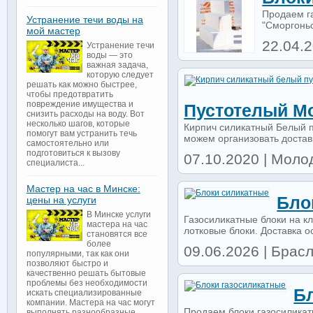
Продаем га
Устранение течи воды на
"Сморгоньс
мой мастер
22.04.2
Устранение течи
воды — это
важная задача,
которую следует
решать как можно быстрее,
чтобы предотвратить
повреждение имущества и
Пустотелый М
снизить расходы на воду. Вот
несколько шагов, которые
Кирпич силикатный Белый п
помогут вам устранить течь
можем организовать доставк
самостоятельно или
подготовиться к вызову
07.10.2020 | Молод
специалиста...
Мастер на час в Минске:
Бло
цены на услуги
В Минске услуги
Газосиликатные блоки на кл
мастера на час
лотковые блоки. Доставка о
становятся все
более
09.06.2026 | Брасл
популярными, так как они
позволяют быстро и
качественно решать бытовые
проблемы без необходимости
Б
искать специализированные
компании. Мастера на час могут
Продаем блоки газосиликат
выполнять разнообразные