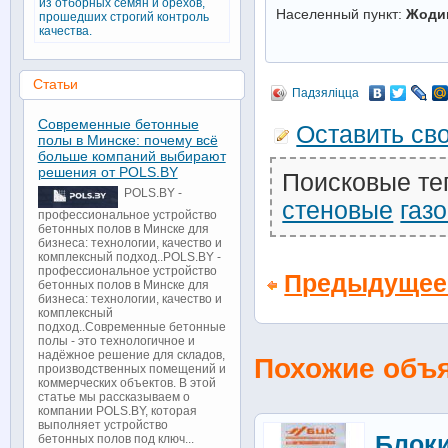
из отборных семян и орехов,
Населенный пункт:
Жоди
прошедших строгий контроль
качества.
Статьи
Падзяліцца
Современные бетонные
Оставить св
полы в Минске: почему всё
больше компаний выбирают
решения от POLS.BY
Поисковые те
POLS.BY -
стеновые
газ
профессиональное устройство
бетонных полов в Минске для
бизнеса: технологии, качество и
комплексный подход..POLS.BY -
профессиональное устройство
Предыдущее
бетонных полов в Минске для
бизнеса: технологии, качество и
комплексный
подход..Современные бетонные
полы - это технологичное и
надёжное решение для складов,
Похожие объ
производственных помещений и
коммерческих объектов. В этой
статье мы рассказываем о
компании POLS.BY, которая
выполняет устройство
Блоки
бетонных полов под ключ...