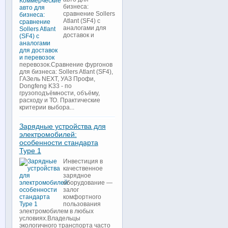
бизнеса:
сравнение Sollers
Atlant (SF4) с
аналогами для
доставок и
перевозок.Сравнение фургонов
для бизнеса: Sollers Atlant (SF4),
ГАЗель NEXT, УАЗ Профи,
Dongfeng K33 - по
грузоподъёмности, объёму,
расходу и ТО. Практические
критерии выбора...
Зарядные устройства для
электромобилей:
особенности стандарта
Type 1
Инвестиция в
качественное
зарядное
оборудование —
залог
комфортного
пользования
электромобилем в любых
условиях.Владельцы
экологичного транспорта часто