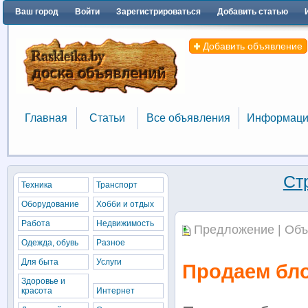
Ваш город
Войти
Зарегистрироваться
Добавить статью
Добавить объявление
Главная
Статьи
Все объявления
Информаци
Главная
Статьи
Все объявления
Информаци
Ст
Техника
Транспорт
Оборудование
Хобби и отдых
Работа
Недвижимость
Предложение | Объ
Одежда, обувь
Разное
Для быта
Услуги
Продаем бло
Здоровье и
красота
Интернет