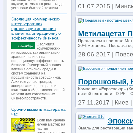
задачи, от мелкого ремонта до
01.07.2015 | Минс
установки бытовой техники...
Эволюция коммерческих
интерьеров: как
организация хранения
Метилацетат П
влияет на операционную
эффективность бизнеса
Предлагаем к поставке Ме
Эволюция
30% метанола. Поставка осу
коммерческих
интерьеров: как организация
28.06.2017 | Повсе
хранения влияет на
операционную эффективность
бизнеса. Экспертный анализ
влияния офисной среды и
систем хранения на
продуктивность сотрудников.
Порошковый, 
Архитектурные тренды,
зонирование open space и
Компания «Евроспектр» (Ки
критерии выбора качественной
низкой плотности LD-PE – 
мебели для современных
бизнес-пространств...
27.11.2017 | Киев |
Срочно вызвать мастера на
час
Эпокси
Если вам срочно
нужен мастер на
Эмаль для реставрации ван
час, вот
несколько шагов,