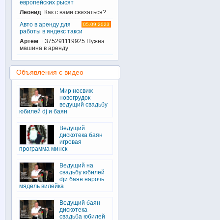
европейских рысят
Леонид
: Как с вами связаться?
Авто в аренду для
05.09.2023
работы в яндекс такси
Артём
: +375291119925 Нужна
машина в аренду
Объявления с видео
Мир несвиж
новогрудок
ведущий свадьбу
юбилей dj и баян
Ведущий
дискотека баян
игровая
программа минск
Ведущий на
свадьбу юбилей
djи баян нарочь
мядель вилейка
Ведущий баян
дискотека
свадьба юбилей