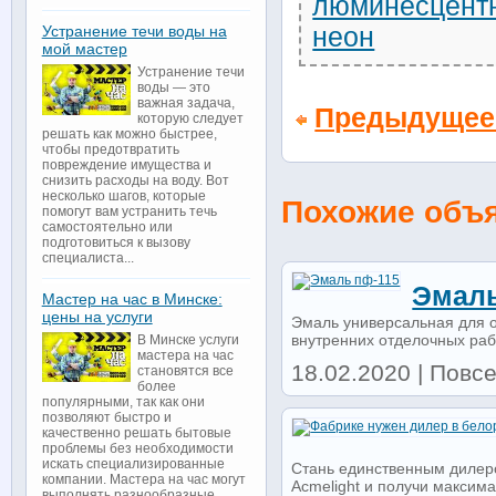
люминесцент
неон
Устранение течи воды на
мой мастер
Устранение течи
воды — это
важная задача,
Предыдущее
которую следует
решать как можно быстрее,
чтобы предотвратить
повреждение имущества и
снизить расходы на воду. Вот
несколько шагов, которые
Похожие объ
помогут вам устранить течь
самостоятельно или
подготовиться к вызову
специалиста...
Эмаль
Мастер на час в Минске:
цены на услуги
Эмаль универсальная для о
внутренних отделочных рабо
В Минске услуги
мастера на час
18.02.2020 | Повсе
становятся все
более
популярными, так как они
позволяют быстро и
качественно решать бытовые
проблемы без необходимости
искать специализированные
Стань единственным дилеро
компании. Мастера на час могут
Acmelight и получи максима
выполнять разнообразные