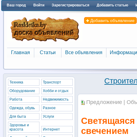
Ваш город
Войти
Зарегистрироваться
Добавить статью
Добавить объявление
Главная
Статьи
Все объявления
Информаци
Главная
Статьи
Все объявления
Информаци
Строите
Техника
Транспорт
Оборудование
Хобби и отдых
Работа
Недвижимость
Предложение | Объ
Одежда, обувь
Разное
Для быта
Услуги
Светящаяся 
Здоровье и
свечением
красота
Интернет