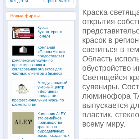
Для детей
Строительство
Краска светящ
Новые фирмы
открытия собст
Курсы
представитель
бухгалтеров в
Гомеле
красок в регио
Компания
светиться в те
«ПроектМинск»
предоставляет
Область исполь
комплексные услуги по
проектированию и
обустройство и
согласованию объектов для
частных клиентов и бизнеса.
Светящейся кр
Международный
сувениры. Сост
учебный центр
«Вергинна»
люминофора ТА
предлагает
профессиональные курсы по
выпускается дл
косметологии
пластик, стекло
Компания ALEY –
это семейное
всему миру.
производство
крафтовых
сыродавленых
масел, созданных