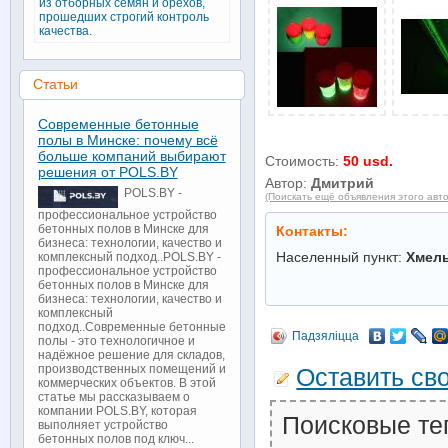
из отборных семян и орехов,
прошедших строгий контроль
качества.
Статьи
Современные бетонные
полы в Минске: почему всё
больше компаний выбирают
Стоимость:
50 usd.
решения от POLS.BY
Автор:
Дмитрий
POLS.BY -
(Поискать ещё объявления этого авт
профессиональное устройство
бетонных полов в Минске для
Контакты:
бизнеса: технологии, качество и
Населенный пункт:
Хмел
комплексный подход..POLS.BY -
профессиональное устройство
бетонных полов в Минске для
бизнеса: технологии, качество и
комплексный
подход..Современные бетонные
Падзяліцца
полы - это технологичное и
надёжное решение для складов,
производственных помещений и
Оставить св
коммерческих объектов. В этой
статье мы рассказываем о
компании POLS.BY, которая
Поисковые те
выполняет устройство
бетонных полов под ключ...