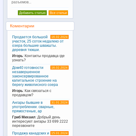
разъемов...
Добавить статью
Все статьи
Коментарии
Продается большой
16.02.2024
участок, 25 соток недалеко от
озера большие швакшты.
деревня тюкши.
Игорь
: Контакты продавца где
узнать?
Дом40 готовности
16.02.2024
незавершенное
законсервированное
капитальное строение на
берегу живописного озера
Игорь
: Как связаться с
продавцом?
Ангары бывшие в
31.01.2024
употреблении. сварные,
прямостеные, ар
Гриб Михаил
: Добрый день
интересуют ангары 33 699 2222
перезвоните
Продажа канадских и
15.01.2024