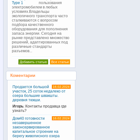
пользования
электромобилем в любых
условиях.Владельцы
экологичного транспорта часто
сталкиваются с вопросом
подбора качественного
оборудования для пополнения
запаса энергии. Сегодня на
рынке представлено множество
решений, адаптированных под
различные стандарты
разъемов...
Добавить статью
Все статьи
Коментарии
Продается большой
16.02.2024
участок, 25 соток недалеко от
озера большие швакшты.
деревня тюкши.
Игорь
: Контакты продавца где
узнать?
Дом40 готовности
16.02.2024
незавершенное
законсервированное
капитальное строение на
берегу живописного озера