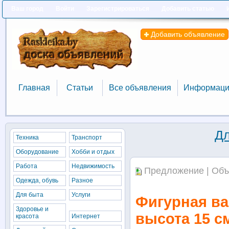
Ваш город
Войти
Зарегистрироваться
Добавить статью
Добавить объявление
Главная
Статьи
Все объявления
Информаци
Главная
Статьи
Все объявления
Информаци
Дл
Техника
Транспорт
Оборудование
Хобби и отдых
Работа
Недвижимость
Предложение | Объ
Одежда, обувь
Разное
Для быта
Услуги
Фигурная ваз
Здоровье и
высота 15 с
красота
Интернет