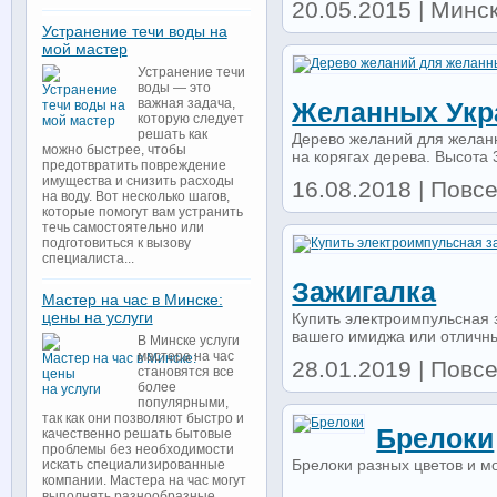
20.05.2015 | Минск
Устранение течи воды на
мой мастер
Устранение течи
воды — это
важная задача,
Желанных Укр
которую следует
решать как
Дерево желаний для желанн
можно быстрее, чтобы
на корягах дерева. Высота 3
предотвратить повреждение
имущества и снизить расходы
16.08.2018 | Повсе
на воду. Вот несколько шагов,
которые помогут вам устранить
течь самостоятельно или
подготовиться к вызову
специалиста...
Зажигалка
Мастер на час в Минске:
цены на услуги
Купить электроимпульсная 
вашего имиджа или отличны
В Минске услуги
мастера на час
28.01.2019 | Повс
становятся все
более
популярными,
так как они позволяют быстро и
Брелоки
качественно решать бытовые
проблемы без необходимости
Брелоки разных цветов и м
искать специализированные
компании. Мастера на час могут
выполнять разнообразные