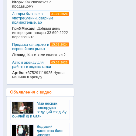
Игорь
: Как связаться с
продавцом?
Ангары бывшие в
31.01.2024
употреблении. сварные,
прямостеные, ар
Гриб Михаил
: Добрый день
интересуют ангары 33 699 2222
перезвоните
Продажа канадских и
15.01.2024
европейских рысят
Леонид
: Как с вами связаться?
Авто в аренду для
05.09.2023
работы в яндекс такси
Артём
: +375291119925 Нужна
машина в аренду
Объявления с видео
Мир несвиж
новогрудок
ведущий свадьбу
юбилей dj и баян
Ведущий
дискотека баян
игровая