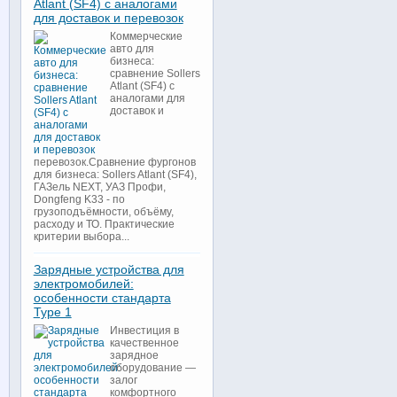
Atlant (SF4) с аналогами
для доставок и перевозок
Коммерческие
авто для
бизнеса:
сравнение Sollers
Atlant (SF4) с
аналогами для
доставок и
перевозок.Сравнение фургонов
для бизнеса: Sollers Atlant (SF4),
ГАЗель NEXT, УАЗ Профи,
Dongfeng K33 - по
грузоподъёмности, объёму,
расходу и ТО. Практические
критерии выбора...
Зарядные устройства для
электромобилей:
особенности стандарта
Type 1
Инвестиция в
качественное
зарядное
оборудование —
залог
комфортного