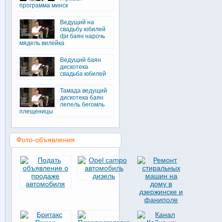
программа минск
Ведущий на
свадьбу юбилей
djи баян нарочь
мядель вилейка
Ведущий баян
дискотека
свадьба юбилей
Тамада ведущий
дискотека баян
лепель бегомль
плещеницы
Фото-объявления