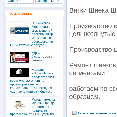
Для детей
Строительство
Витки Шнека Ш
Новые фирмы
ООО «Аркон
Производство в
Машинери» —
эксклюзивный
цельнотянутые
дистрибьютор
маркировочного
оборудования
GPSystems в Беларуси.
Производство 
Курсы
бухгалтеров в
Гомеле
Ремонт шнеков
Компания
сегментами
«ПроектМинск»
предоставляет
комплексные услуги по
проектированию и
работаем по вс
согласованию объектов для
частных клиентов и бизнеса.
образцам.
Международный
учебный центр
«Вергинна»
предлагает
профессиональные курсы по