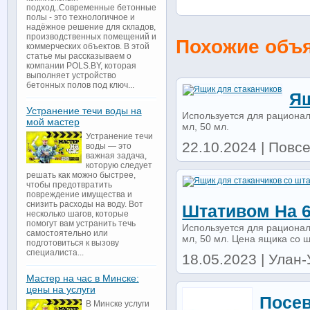
подход..Современные бетонные
полы - это технологичное и
надёжное решение для складов,
производственных помещений и
Похожие объ
коммерческих объектов. В этой
статье мы рассказываем о
компании POLS.BY, которая
выполняет устройство
бетонных полов под ключ...
Ящ
Устранение течи воды на
Используется для рационал
мой мастер
мл, 50 мл.
Устранение течи
22.10.2024 | Повсе
воды — это
важная задача,
которую следует
решать как можно быстрее,
чтобы предотвратить
повреждение имущества и
снизить расходы на воду. Вот
Штативом На 6
несколько шагов, которые
помогут вам устранить течь
Используется для рационал
самостоятельно или
мл, 50 мл. Цена ящика со шт
подготовиться к вызову
специалиста...
18.05.2023 | Улан-У
Мастер на час в Минске:
цены на услуги
Посев
В Минске услуги