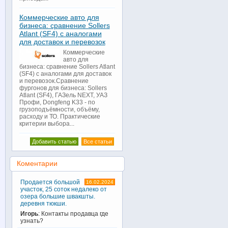
Коммерческие авто для
бизнеса: сравнение Sollers
Atlant (SF4) с аналогами
для доставок и перевозок
Коммерческие
авто для
бизнеса: сравнение Sollers Atlant
(SF4) с аналогами для доставок
и перевозок.Сравнение
фургонов для бизнеса: Sollers
Atlant (SF4), ГАЗель NEXT, УАЗ
Профи, Dongfeng K33 - по
грузоподъёмности, объёму,
расходу и ТО. Практические
критерии выбора...
Добавить статью
Все статьи
Коментарии
Продается большой
16.02.2024
участок, 25 соток недалеко от
озера большие швакшты.
деревня тюкши.
Игорь
: Контакты продавца где
узнать?