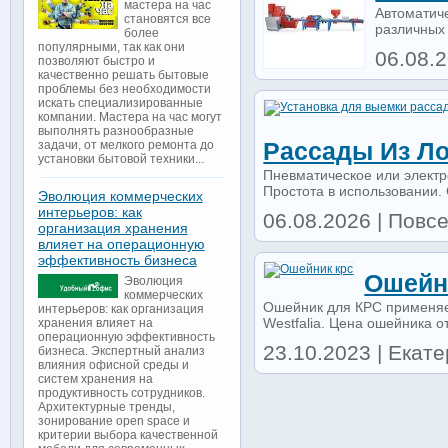
мастера на час
Автоматич
становятся все
различных 
более
популярными, так как они
06.08.2
позволяют быстро и
качественно решать бытовые
проблемы без необходимости
искать специализированные
компании. Мастера на час могут
выполнять разнообразные
Рассады Из Ло
задачи, от мелкого ремонта до
установки бытовой техники...
Пневматическое или электр
Простота в использовании.
Эволюция коммерческих
интерьеров: как
06.08.2026 | Повсе
организация хранения
влияет на операционную
эффективность бизнеса
Ошейн
Эволюция
коммерческих
Ошейник для КРС применяет
интерьеров: как организация
Westfalia. Цена ошейника от
хранения влияет на
операционную эффективность
23.10.2023 | Екате
бизнеса. Экспертный анализ
влияния офисной среды и
систем хранения на
продуктивность сотрудников.
Архитектурные тренды,
зонирование open space и
критерии выбора качественной