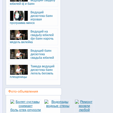
ведущий свадьбу
юбилей dj и баян
Ведущий
дискотека баян
игровая
программа минск
Ведущий на
свадьбу юбилей
djи баян нарочь
мядель вилейка
Ведущий баян
дискотека
свадьба юбилей
Тамада ведущий
дискотека баян
лепель бегомль
плещеницы
Фото-объявления