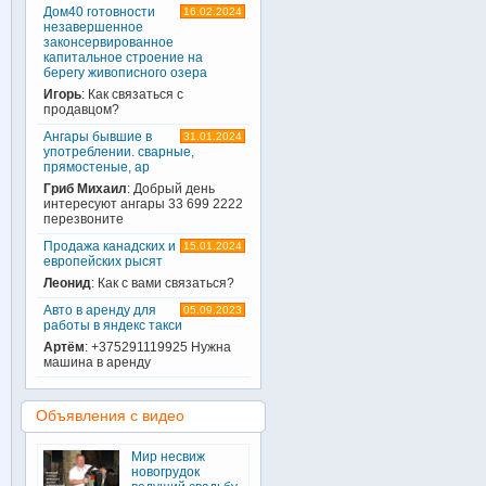
Дом40 готовности
16.02.2024
незавершенное
законсервированное
капитальное строение на
берегу живописного озера
Игорь
: Как связаться с
продавцом?
Ангары бывшие в
31.01.2024
употреблении. сварные,
прямостеные, ар
Гриб Михаил
: Добрый день
интересуют ангары 33 699 2222
перезвоните
Продажа канадских и
15.01.2024
европейских рысят
Леонид
: Как с вами связаться?
Авто в аренду для
05.09.2023
работы в яндекс такси
Артём
: +375291119925 Нужна
машина в аренду
Объявления с видео
Мир несвиж
новогрудок