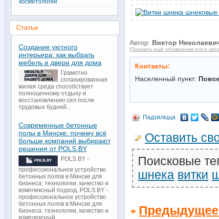
косметологии
Статьи
Автор:
Виктор Николаеви
Создание уютного
(Поискать ещё объявления этого авт
интерьера: как выбрать
мебель и двери для дома
Контакты:
Грамотно
Населенный пункт:
Повс
спланированная
жилая среда способствует
полноценному отдыху и
восстановлению сил после
трудовых будней...
Падзяліцца
Современные бетонные
полы в Минске: почему всё
Оставить св
больше компаний выбирают
решения от POLS.BY
Поисковые те
POLS.BY -
профессиональное устройство
шнека
витки
бетонных полов в Минске для
бизнеса: технологии, качество и
комплексный подход..POLS.BY -
профессиональное устройство
бетонных полов в Минске для
Предыдущее
бизнеса: технологии, качество и
комплексный