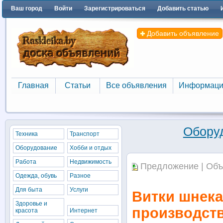
Ваш город
Войти
Зарегистрироваться
Добавить статью
Добавить объявление
Главная
Статьи
Все объявления
Информаци
Главная
Статьи
Все объявления
Информаци
Обору
Техника
Транспорт
Оборудование
Хобби и отдых
Работа
Недвижимость
Предложение | Объ
Одежда, обувь
Разное
Для быта
Услуги
Витки шнека
Здоровье и
производст
красота
Интернет