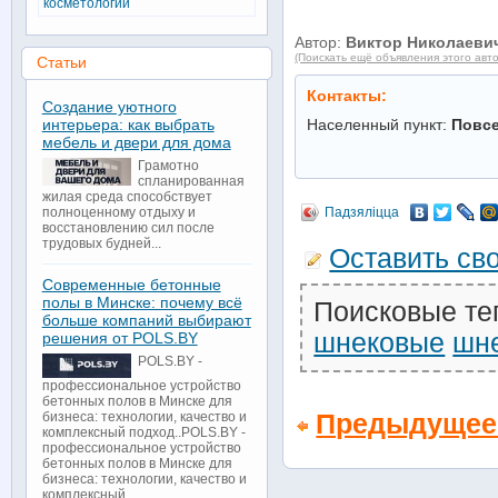
косметологии
Автор:
Виктор Николаеви
(Поискать ещё объявления этого авт
Статьи
Контакты:
Создание уютного
интерьера: как выбрать
Населенный пункт:
Повс
мебель и двери для дома
Грамотно
спланированная
жилая среда способствует
полноценному отдыху и
Падзяліцца
восстановлению сил после
трудовых будней...
Оставить св
Современные бетонные
полы в Минске: почему всё
Поисковые те
больше компаний выбирают
шнековые
шн
решения от POLS.BY
POLS.BY -
профессиональное устройство
бетонных полов в Минске для
Предыдущее
бизнеса: технологии, качество и
комплексный подход..POLS.BY -
профессиональное устройство
бетонных полов в Минске для
бизнеса: технологии, качество и
комплексный