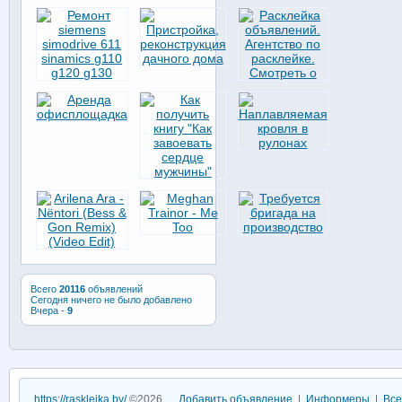
Всего
20116
объявлений
Сегодня ничего не было добавлено
Вчера -
9
https://raskleika.by/
©2026
Добавить объявление
|
Информеры
|
Все