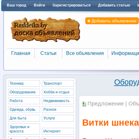
Ваш город
Войти
Зарегистрироваться
Добавить статью
Добавить объявление
Главная
Статьи
Все объявления
Информаци
Главная
Статьи
Все объявления
Информаци
Обору
Техника
Транспорт
Оборудование
Хобби и отдых
Работа
Недвижимость
Предложение | Объ
Одежда, обувь
Разное
Для быта
Услуги
Витки шнек
Здоровье и
красота
Интернет