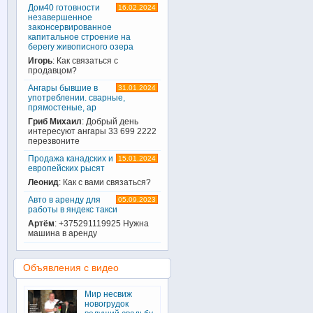
Дом40 готовности
16.02.2024
незавершенное
законсервированное
капитальное строение на
берегу живописного озера
Игорь
: Как связаться с
продавцом?
Ангары бывшие в
31.01.2024
употреблении. сварные,
прямостеные, ар
Гриб Михаил
: Добрый день
интересуют ангары 33 699 2222
перезвоните
Продажа канадских и
15.01.2024
европейских рысят
Леонид
: Как с вами связаться?
Авто в аренду для
05.09.2023
работы в яндекс такси
Артём
: +375291119925 Нужна
машина в аренду
Объявления с видео
Мир несвиж
новогрудок