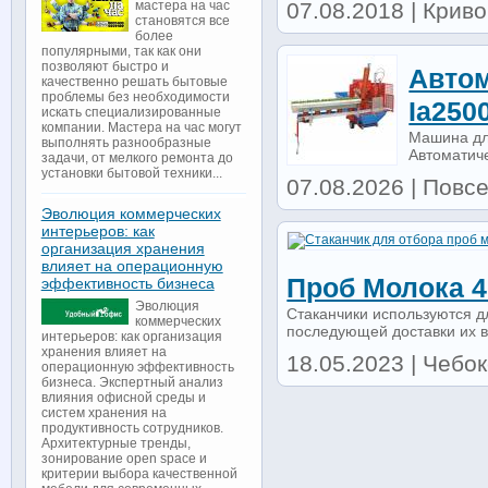
07.08.2018 | Криво
мастера на час
становятся все
более
популярными, так как они
позволяют быстро и
Авто
качественно решать бытовые
проблемы без необходимости
Ia250
искать специализированные
компании. Мастера на час могут
Машина дл
выполнять разнообразные
Автоматиче
задачи, от мелкого ремонта до
установки бытовой техники...
07.08.2026 | Повсе
Эволюция коммерческих
интерьеров: как
организация хранения
влияет на операционную
Проб Молока 4
эффективность бизнеса
Эволюция
Cтаканчики используются д
коммерческих
последующей доставки их в
интерьеров: как организация
хранения влияет на
18.05.2023 | Чебок
операционную эффективность
бизнеса. Экспертный анализ
влияния офисной среды и
систем хранения на
продуктивность сотрудников.
Архитектурные тренды,
зонирование open space и
критерии выбора качественной