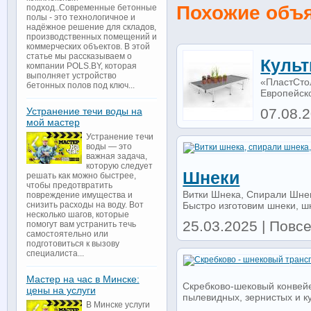
Похожие объ
подход..Современные бетонные
полы - это технологичное и
надёжное решение для складов,
производственных помещений и
коммерческих объектов. В этой
статье мы рассказываем о
Куль
компании POLS.BY, которая
выполняет устройство
«ПластСто
бетонных полов под ключ...
Европейско
07.08.
Устранение течи воды на
мой мастер
Устранение течи
воды — это
важная задача,
которую следует
Шнеки
решать как можно быстрее,
чтобы предотвратить
Витки Шнека, Спирали Шне
повреждение имущества и
Быстро изготовим шнеки, шн
снизить расходы на воду. Вот
несколько шагов, которые
25.03.2025 | Повс
помогут вам устранить течь
самостоятельно или
подготовиться к вызову
специалиста...
Мастер на час в Минске:
Скребково-шековый конвейе
цены на услуги
пылевидных, зернистых и ку
В Минске услуги