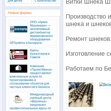
Витки Шнека Ш
Для детей
Строительство
Новые фирмы
Производство 
ООО «Аркон
шнека и шнеко
Машинери» —
эксклюзивный
дистрибьютор
маркировочного
Ремонт шнеков
оборудования
GPSystems в Беларуси.
Курсы
Изготовление с
бухгалтеров в
Гомеле
Компания
Работаем по Бе
«ПроектМинск»
предоставляет
комплексные услуги по
проектированию и
согласованию объектов для
частных клиентов и бизнеса.
Международный
учебный центр
«Вергинна»
предлагает
профессиональные курсы по