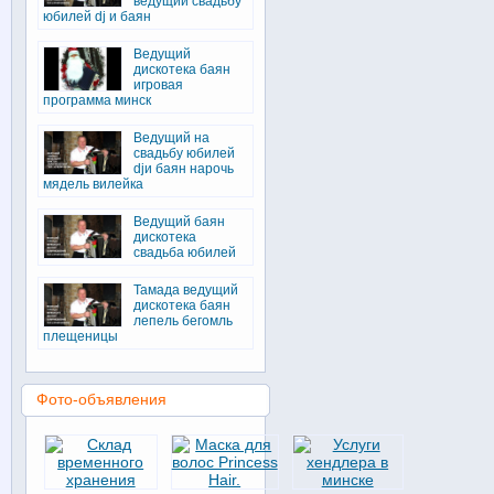
ведущий свадьбу
юбилей dj и баян
Ведущий
дискотека баян
игровая
программа минск
Ведущий на
свадьбу юбилей
djи баян нарочь
мядель вилейка
Ведущий баян
дискотека
свадьба юбилей
Тамада ведущий
дискотека баян
лепель бегомль
плещеницы
Фото-объявления