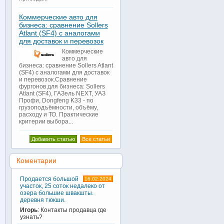
Коммерческие авто для
бизнеса: сравнение Sollers
Atlant (SF4) с аналогами
для доставок и перевозок
Коммерческие
авто для
бизнеса: сравнение Sollers Atlant
(SF4) с аналогами для доставок
и перевозок.Сравнение
фургонов для бизнеса: Sollers
Atlant (SF4), ГАЗель NEXT, УАЗ
Профи, Dongfeng K33 - по
грузоподъёмности, объёму,
расходу и ТО. Практические
критерии выбора...
Добавить статью
Все статьи
Коментарии
Продается большой
16.02.2024
участок, 25 соток недалеко от
озера большие швакшты.
деревня тюкши.
Игорь
: Контакты продавца где
узнать?