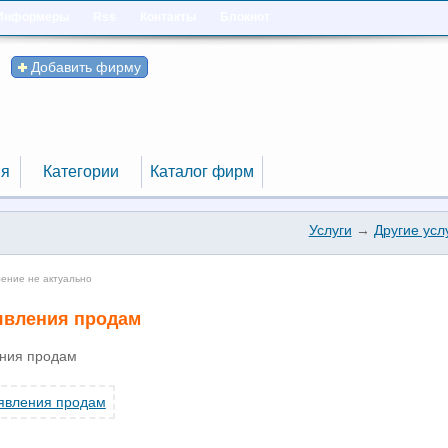
Информеры
Rss
Контакты
Блокнот
Добавить фирму
я
Категории
Каталог фирм
я
Категории
Каталог фирм
Услуги
→
Другие усл
ление не актуально
явления продам
ения продам