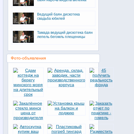
баян нарочь мядель вилейка
Ведущий баян дискотека
свадьба юбилей
Тамада ведущий дискотека баян
лепель бегомль плещеницы
Фото-объявления