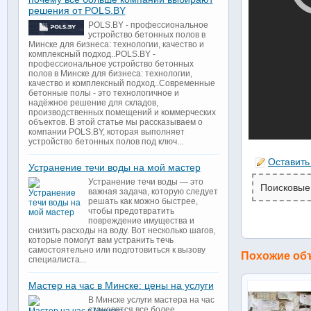
решения от POLS.BY
POLS.BY - профессиональное
устройство бетонных полов в
Минске для бизнеса: технологии, качество и
комплексный подход..POLS.BY -
профессиональное устройство бетонных
полов в Минске для бизнеса: технологии,
качество и комплексный подход..Современные
бетонные полы - это технологичное и
надёжное решение для складов,
производственных помещений и коммерческих
объектов. В этой статье мы рассказываем о
компании POLS.BY, которая выполняет
устройство бетонных полов под ключ...
Оставить
Устранение течи воды на мой мастер
Устранение течи воды — это
Поисковые
важная задача, которую следует
решать как можно быстрее,
чтобы предотвратить
повреждение имущества и
снизить расходы на воду. Вот несколько шагов,
которые помогут вам устранить течь
самостоятельно или подготовиться к вызову
Похожие об
специалиста...
Мастер на час в Минске: цены на услуги
В Минске услуги мастера на час
становятся все более