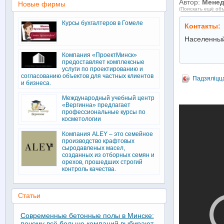
Автор:
Мене
Новые фирмы
(Поискать ещё объ
Курсы бухгалтеров в Гомеле
Контакты:
Населенный
Компания «ПроектМинск»
предоставляет комплексные
услуги по проектированию и
согласованию объектов для частных клиентов
Падзяліцц
и бизнеса.
Международный учебный центр
«Вергинна» предлагает
профессиональные курсы по
косметологии
Компания ALEY – это семейное
производство крафтовых
сыродавленых масел,
созданных из отборных семян и
орехов, прошедших строгий
контроль качества.
Статьи
Современные бетонные полы в Минске:
почему всё больше компаний выбирают