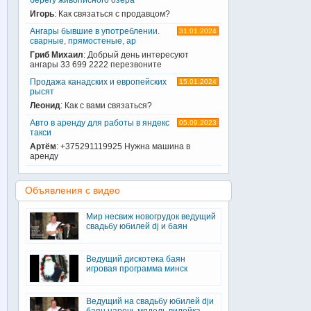
Игорь
: Как связаться с продавцом?
Ангары бывшие в употреблении.
31.01.2024
сварные, прямостеные, ар
Гриб Михаил
: Добрый день интересуют
ангары 33 699 2222 перезвоните
Продажа канадских и европейских
15.01.2024
рысят
Леонид
: Как с вами связаться?
Авто в аренду для работы в яндекс
05.09.2023
такси
Артём
: +375291119925 Нужна машина в
аренду
Объявления с видео
Мир несвиж новогрудок ведущий
свадьбу юбилей dj и баян
Ведущий дискотека баян
игровая программа минск
Ведущий на свадьбу юбилей djи