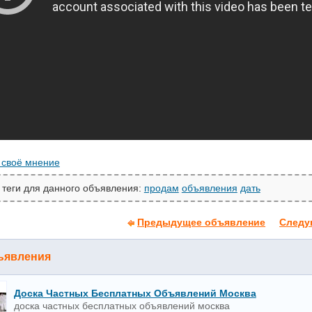
 своё мнение
 теги для данного объявления:
продам
объявления
дать
Предыдущее объявление
Следу
ъявления
Доска Частных Бесплатных Объявлений Москва
доска частных бесплатных объявлений москва