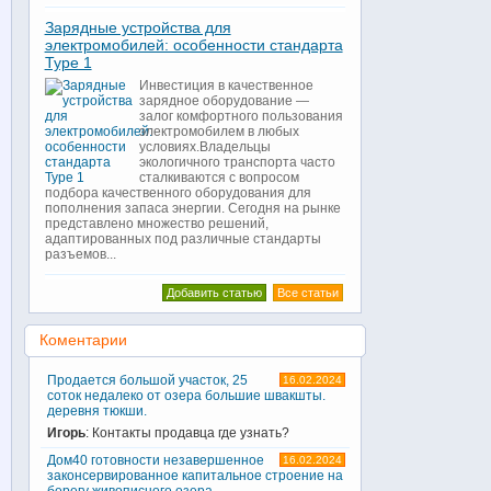
Зарядные устройства для
электромобилей: особенности стандарта
Type 1
Инвестиция в качественное
зарядное оборудование —
залог комфортного пользования
электромобилем в любых
условиях.Владельцы
экологичного транспорта часто
сталкиваются с вопросом
подбора качественного оборудования для
пополнения запаса энергии. Сегодня на рынке
представлено множество решений,
адаптированных под различные стандарты
разъемов...
Добавить статью
Все статьи
Коментарии
Продается большой участок, 25
16.02.2024
соток недалеко от озера большие швакшты.
деревня тюкши.
Игорь
: Контакты продавца где узнать?
Дом40 готовности незавершенное
16.02.2024
законсервированное капитальное строение на
берегу живописного озера