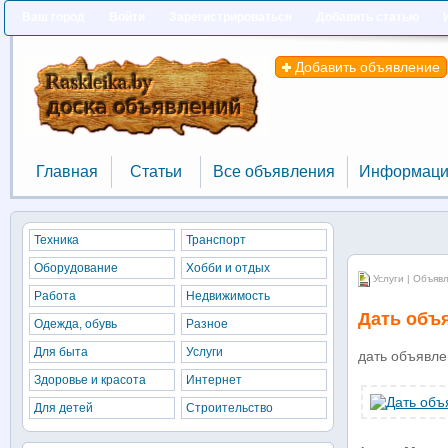
Ваш город
Войти
Зарегистрироваться
Добавить статью
Добавить объявление
Главная
Статьи
Все объявления
Информаци
Главная
Статьи
Все объявления
Информаци
Техника
Транспорт
Оборудование
Хобби и отдых
Услуги | Объяв
Работа
Недвижимость
Дать объ
Одежда, обувь
Разное
Для быта
Услуги
дать объявл
Здоровье и красота
Интернет
Для детей
Строительство