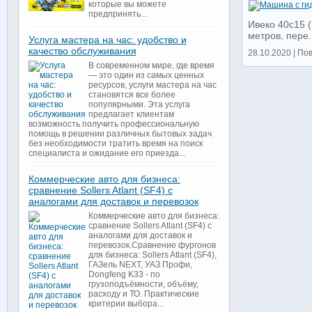
которые вы можете
предпринять...
Ивеко 40с15 (
метров, пере.
Услуга мастера на час: удобство и
качество обслуживания
28.10.2020 | Пов
В современном мире, где время
— это один из самых ценных
ресурсов, услуги мастера на час
становятся все более
популярными. Эта услуга
предлагает клиентам
возможность получить профессиональную
помощь в решении различных бытовых задач
без необходимости тратить время на поиск
специалиста и ожидание его приезда...
Коммерческие авто для бизнеса:
сравнение Sollers Atlant (SF4) с
аналогами для доставок и перевозок
Коммерческие авто для бизнеса:
сравнение Sollers Atlant (SF4) с
аналогами для доставок и
перевозок.Сравнение фургонов
для бизнеса: Sollers Atlant (SF4),
ГАЗель NEXT, УАЗ Профи,
Dongfeng K33 - по
грузоподъёмности, объёму,
расходу и ТО. Практические
критерии выбора...