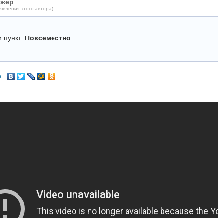
джер
явления этого автора)
 пункт:
Повсеместно
а