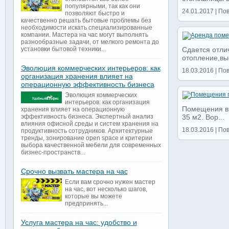
популярными, так как они
24.01.2017 | По
позволяют быстро и
качественно решать бытовые проблемы без
необходимости искать специализированные
компании. Мастера на час могут выполнять
разнообразные задачи, от мелкого ремонта до
установки бытовой техники...
Сдается отли
отопление,выс
Эволюция коммерческих интерьеров: как
18.03.2016 | По
организация хранения влияет на
операционную эффективность бизнеса
Эволюция коммерческих
интерьеров: как организация
Помещения в а
хранения влияет на операционную
эффективность бизнеса. Экспертный анализ
35 м2. Вор...
влияния офисной среды и систем хранения на
18.03.2016 | По
продуктивность сотрудников. Архитектурные
тренды, зонирование open space и критерии
выбора качественной мебели для современных
бизнес-пространств...
Срочно вызвать мастера на час
Если вам срочно нужен мастер
на час, вот несколько шагов,
которые вы можете
предпринять...
Услуга мастера на час: удобство и