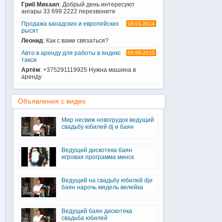
Гриб Михаил
: Добрый день интересуют
ангары 33 699 2222 перезвоните
Продажа канадских и европейских
15.01.2024
рысят
Леонид
: Как с вами связаться?
Авто в аренду для работы в яндекс
05.09.2023
такси
Артём
: +375291119925 Нужна машина в
аренду
Объявления с видео
Мир несвиж новогрудок ведущий
свадьбу юбилей dj и баян
Ведущий дискотека баян
игровая программа минск
Ведущий на свадьбу юбилей djи
баян нарочь мядель вилейка
Ведущий баян дискотека
свадьба юбилей