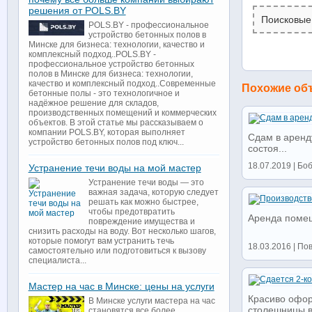
решения от POLS.BY
Поисковые
POLS.BY - профессиональное
устройство бетонных полов в
Минске для бизнеса: технологии, качество и
комплексный подход..POLS.BY -
профессиональное устройство бетонных
полов в Минске для бизнеса: технологии,
качество и комплексный подход..Современные
Похожие об
бетонные полы - это технологичное и
надёжное решение для складов,
производственных помещений и коммерческих
объектов. В этой статье мы рассказываем о
компании POLS.BY, которая выполняет
Сдам в аренд
устройство бетонных полов под ключ...
состоя...
18.07.2019 | Боб
Устранение течи воды на мой мастер
Устранение течи воды — это
важная задача, которую следует
решать как можно быстрее,
чтобы предотвратить
Аренда поме
повреждение имущества и
снизить расходы на воду. Вот несколько шагов,
которые помогут вам устранить течь
18.03.2016 | Пов
самостоятельно или подготовиться к вызову
специалиста...
Мастер на час в Минске: цены на услуги
Красиво офор
В Минске услуги мастера на час
столешницы в 
становятся все более