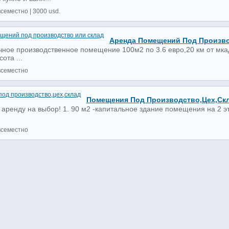
всеместно | 3000 usd.
Аренда Помещений Под Произво
чное производственное помещение 100м2 по 3.6 евро,20 км от мк
ота ...
всеместно
Помещения Под Производство,цех,ск
ренду на выбор! 1. 90 м2 -капитальное здание помещения на 2 эта
всеместно