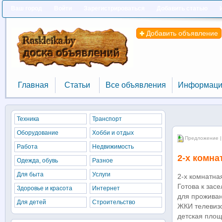
Ваш город
Войти
Зарегистрироваться
Добавить статью
Добавить объявление
Главная
Статьи
Все объявления
Информаци
Главная
Статьи
Все объявления
Информаци
Техника
Транспорт
Оборудование
Хобби и отдых
Предложение |
Работа
Недвижимость
2-х комна
Одежда, обувь
Разное
Для быта
Услуги
2-х комнатна
Готова к зас
Здоровье и красота
Интернет
для проживан
Для детей
Строительство
ЖКИ телевизо
детская площ