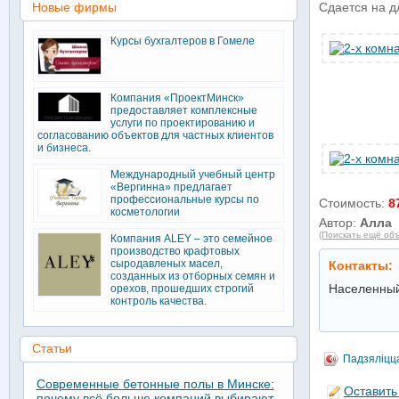
Новые фирмы
Сдается на д
Курсы бухгалтеров в Гомеле
Компания «ПроектМинск»
предоставляет комплексные
услуги по проектированию и
согласованию объектов для частных клиентов
и бизнеса.
Международный учебный центр
«Вергинна» предлагает
профессиональные курсы по
Стоимость:
8
косметологии
Автор:
Алла
(Поискать ещё объ
Компания ALEY – это семейное
производство крафтовых
сыродавленых масел,
Контакты:
созданных из отборных семян и
Населенный
орехов, прошедших строгий
контроль качества.
Статьи
Падзяліцц
Современные бетонные полы в Минске:
Оставить
почему всё больше компаний выбирают