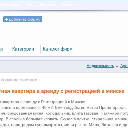
Информеры
Rss
Контакты
Блокнот
Добавить фирму
я
Категории
Каталог фирм
я
Категории
Каталог фирм
Недвижимость
→
Аре
 Объявление не актуально
тная квартира в аренду с регистрацией в минске
я квартира в аренду с Регистрацией в Минске
елению и проживанию. 45 м2. 5мин ходьбы до метро Пролетарская.
ия. орудованная кухня, холодильник, плита газовая. Натяжной пото
р. В спальне большая кровать. С/узел в плитке, стиральная машин
адка, парк, рядом супермаркеты, мини рынок, Мила, Виталюр и др.