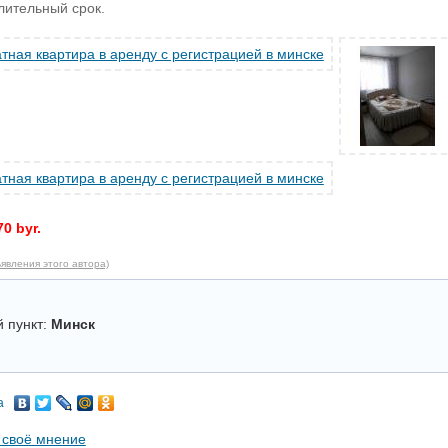
лительный срок.
70 byr.
явления этого автора)
 пункт:
Минск
а
 своё мнение