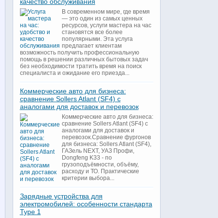
качество обслуживания
В современном мире, где время
— это один из самых ценных
ресурсов, услуги мастера на час
становятся все более
популярными. Эта услуга
предлагает клиентам
возможность получить профессиональную
помощь в решении различных бытовых задач
без необходимости тратить время на поиск
специалиста и ожидание его приезда...
Коммерческие авто для бизнеса:
сравнение Sollers Atlant (SF4) с
аналогами для доставок и перевозок
Коммерческие авто для бизнеса:
сравнение Sollers Atlant (SF4) с
аналогами для доставок и
перевозок.Сравнение фургонов
для бизнеса: Sollers Atlant (SF4),
ГАЗель NEXT, УАЗ Профи,
Dongfeng K33 - по
грузоподъёмности, объёму,
расходу и ТО. Практические
критерии выбора...
Зарядные устройства для
электромобилей: особенности стандарта
Type 1