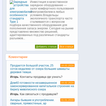
Инвестиция в качественное
зарядное оборудование —
залог комфортного пользования
электромобилем в любых
условиях.Владельцы
экологичного транспорта часто
сталкиваются с вопросом
подбора качественного оборудования для
пополнения запаса энергии. Сегодня на рынке
представлено множество решений,
адаптированных под различные стандарты
разъемов...
Добавить статью
Все статьи
Коментарии
Продается большой участок, 25
16.02.2024
соток недалеко от озера большие швакшты.
деревня тюкши.
Игорь
: Контакты продавца где узнать?
Дом40 готовности незавершенное
16.02.2024
законсервированное капитальное строение на
берегу живописного озера
Игорь
: Как связаться с продавцом?
Ангары бывшие в употреблении.
31.01.2024
сварные, прямостеные, ар