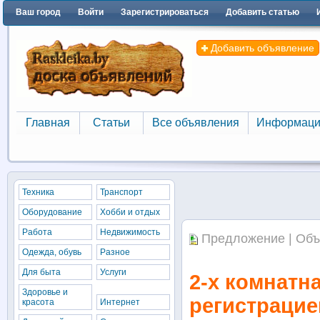
Ваш город
Войти
Зарегистрироваться
Добавить статью
Добавить объявление
Главная
Статьи
Все объявления
Информаци
Главная
Статьи
Все объявления
Информаци
Техника
Транспорт
Оборудование
Хобби и отдых
Работа
Недвижимость
Предложение | Объ
Одежда, обувь
Разное
Для быта
Услуги
2-х комнатн
Здоровье и
регистрацие
красота
Интернет