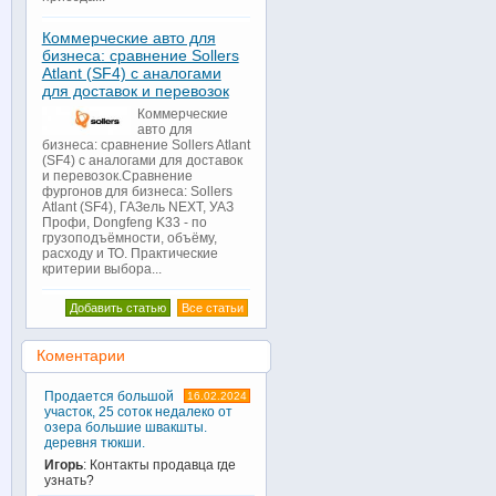
Коммерческие авто для
бизнеса: сравнение Sollers
Atlant (SF4) с аналогами
для доставок и перевозок
Коммерческие
авто для
бизнеса: сравнение Sollers Atlant
(SF4) с аналогами для доставок
и перевозок.Сравнение
фургонов для бизнеса: Sollers
Atlant (SF4), ГАЗель NEXT, УАЗ
Профи, Dongfeng K33 - по
грузоподъёмности, объёму,
расходу и ТО. Практические
критерии выбора...
Добавить статью
Все статьи
Коментарии
Продается большой
16.02.2024
участок, 25 соток недалеко от
озера большие швакшты.
деревня тюкши.
Игорь
: Контакты продавца где
узнать?