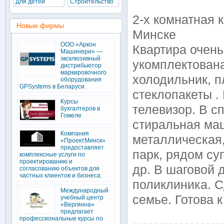
Для детей
Строительство
2-х комнатная 
Новые фирмы
Минске
ООО «Аркон
Квартира очень
Машинери» —
эксклюзивный
укомплектован
дистрибьютор
маркировочного
холодильник, п
оборудования
GPSystems в Беларуси.
стеклопакеты .
Курсы
телевизор. В с
бухгалтеров в
Гомеле
стиральная маш
Компания
металлическая,
«ПроектМинск»
предоставляет
парк, рядом су
комплексные услуги по
проектированию и
др. В шаговой 
согласованию объектов для
частных клиентов и бизнеса.
поликлиника. С
Международный
семье. Готова 
учебный центр
«Вергинна»
предлагает
профессиональные курсы по