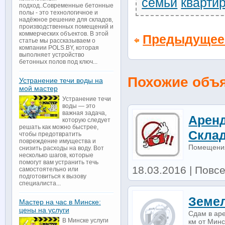
семьи
кварти
подход..Современные бетонные
полы - это технологичное и
надёжное решение для складов,
производственных помещений и
коммерческих объектов. В этой
Предыдущее
статье мы рассказываем о
компании POLS.BY, которая
выполняет устройство
бетонных полов под ключ...
Похожие объ
Устранение течи воды на
мой мастер
Устранение течи
воды — это
важная задача,
Арен
которую следует
решать как можно быстрее,
Скла
чтобы предотвратить
повреждение имущества и
Помещения
снизить расходы на воду. Вот
несколько шагов, которые
помогут вам устранить течь
18.03.2016 | Повс
самостоятельно или
подготовиться к вызову
специалиста...
Земел
Мастер на час в Минске:
цены на услуги
Сдам в аре
В Минске услуги
км от Минс