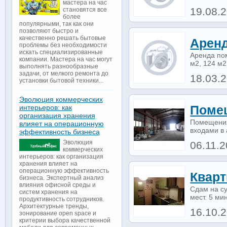
мастера на час
19.08.2
становятся все
более
популярными, так как они
позволяют быстро и
качественно решать бытовые
Аренд
проблемы без необходимости
искать специализированные
Аренда по
компании. Мастера на час могут
м2, 124 м2
выполнять разнообразные
задачи, от мелкого ремонта до
18.03.
установки бытовой техники...
Эволюция коммерческих
Помещ
интерьеров: как
организация хранения
Помещения
влияет на операционную
входами в 
эффективность бизнеса
Эволюция
06.11.2
коммерческих
интерьеров: как организация
хранения влияет на
операционную эффективность
Кварт
бизнеса. Экспертный анализ
влияния офисной среды и
Сдам на с
систем хранения на
мест. 5 ми
продуктивность сотрудников.
Архитектурные тренды,
16.10.2
зонирование open space и
критерии выбора качественной