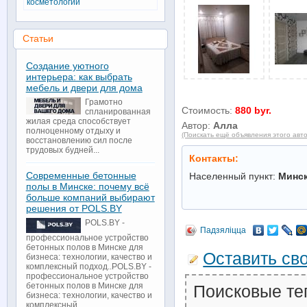
косметологии
Статьи
Создание уютного
интерьера: как выбрать
мебель и двери для дома
Грамотно
Стоимость:
880 byr.
спланированная
жилая среда способствует
Автор:
Алла
полноценному отдыху и
(Поискать ещё объявления этого авт
восстановлению сил после
трудовых будней...
Контакты:
Современные бетонные
Населенный пункт:
Минс
полы в Минске: почему всё
больше компаний выбирают
решения от POLS.BY
POLS.BY -
Падзяліцца
профессиональное устройство
бетонных полов в Минске для
Оставить св
бизнеса: технологии, качество и
комплексный подход..POLS.BY -
профессиональное устройство
бетонных полов в Минске для
Поисковые те
бизнеса: технологии, качество и
комплексный