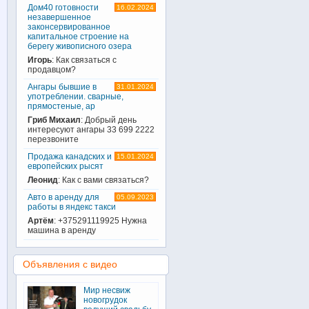
Дом40 готовности
16.02.2024
незавершенное
законсервированное
капитальное строение на
берегу живописного озера
Игорь
: Как связаться с
продавцом?
Ангары бывшие в
31.01.2024
употреблении. сварные,
прямостеные, ар
Гриб Михаил
: Добрый день
интересуют ангары 33 699 2222
перезвоните
Продажа канадских и
15.01.2024
европейских рысят
Леонид
: Как с вами связаться?
Авто в аренду для
05.09.2023
работы в яндекс такси
Артём
: +375291119925 Нужна
машина в аренду
Объявления с видео
Мир несвиж
новогрудок