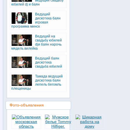
ведущий свадьбу
юбилей dj и баян
Ведущий
дискотека баян
игровая
программа минск
Ведущий на
свадьбу юбилей
djи баян нарочь
мядель вилейка
Ведущий баян
дискотека
свадьба юбилей
Тамада ведущий
дискотека баян
лепель бегомль
плещеницы
Фото-объявления