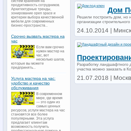
систем хранения на
продуктивность сотрудников.
Дом П
Архитектурные тренды,
зонирование open space и
Решили построить дом, но н
критерии выбора качественной
организации строительного 
мебели для современных
бизнес-пространств...
24.10.2014 | Минс
Срочно вызвать мастера на
час
Если вам срочно
нужен мастер на
час, вот
Проектирован
несколько шагов,
которые вы можете
Разработку ландшафтного д
предпринять...
участка можно заказать в К
21.07.2018 | Моск
Услуга мастера на час:
удобство и качество
обслуживания
В современном
мире, где время
— это один из
самых ценных
ресурсов, услуги мастера на час
становятся все более
популярными. Эта услуга
предлагает клиентам
возможность получить
профессиональную помощь в