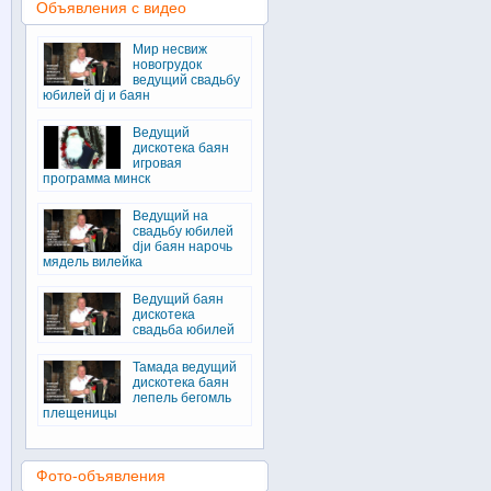
Объявления с видео
Мир несвиж
новогрудок
ведущий свадьбу
юбилей dj и баян
Ведущий
дискотека баян
игровая
программа минск
Ведущий на
свадьбу юбилей
djи баян нарочь
мядель вилейка
Ведущий баян
дискотека
свадьба юбилей
Тамада ведущий
дискотека баян
лепель бегомль
плещеницы
Фото-объявления