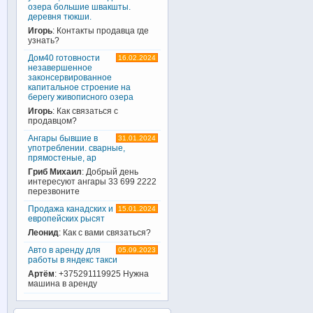
озера большие швакшты.
деревня тюкши.
Игорь
: Контакты продавца где
узнать?
Дом40 готовности
16.02.2024
незавершенное
законсервированное
капитальное строение на
берегу живописного озера
Игорь
: Как связаться с
продавцом?
Ангары бывшие в
31.01.2024
употреблении. сварные,
прямостеные, ар
Гриб Михаил
: Добрый день
интересуют ангары 33 699 2222
перезвоните
Продажа канадских и
15.01.2024
европейских рысят
Леонид
: Как с вами связаться?
Авто в аренду для
05.09.2023
работы в яндекс такси
Артём
: +375291119925 Нужна
машина в аренду