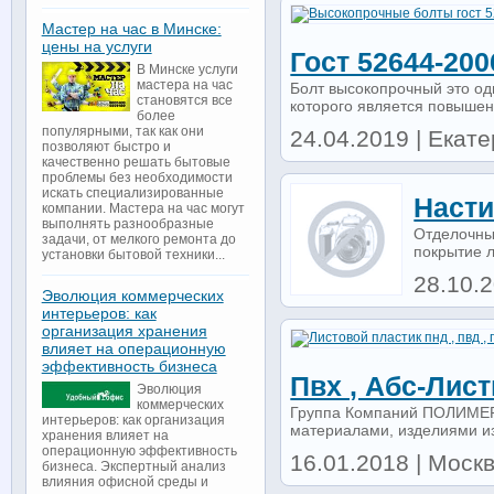
Мастер на час в Минске:
цены на услуги
Гост 52644-20
В Минске услуги
мастера на час
Болт высокопрочный это од
становятся все
которого является повышенн
более
популярными, так как они
24.04.2019 | Екате
позволяют быстро и
качественно решать бытовые
проблемы без необходимости
искать специализированные
Насти
компании. Мастера на час могут
выполнять разнообразные
Отделочны
задачи, от мелкого ремонта до
покрытие 
установки бытовой техники...
28.10.2
Эволюция коммерческих
интерьеров: как
организация хранения
влияет на операционную
эффективность бизнеса
Пвх , Абс-Лис
Эволюция
коммерческих
Группа Компаний ПОЛИМЕР
интерьеров: как организация
материалами, изделиями из
хранения влияет на
операционную эффективность
16.01.2018 | Москв
бизнеса. Экспертный анализ
влияния офисной среды и