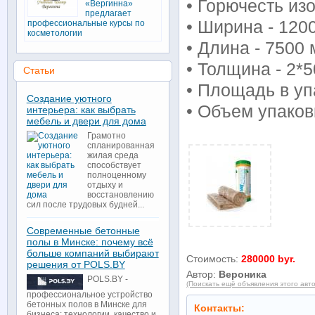
• Горючесть из
«Вергинна»
предлагает
• Ширина - 120
профессиональные курсы по
косметологии
• Длина - 7500
• Толщина - 2*5
Статьи
• Площадь в уп
Создание уютного
• Объем упаковк
интерьера: как выбрать
мебель и двери для дома
Грамотно
спланированная
жилая среда
способствует
полноценному
отдыху и
восстановлению
сил после трудовых будней...
Современные бетонные
полы в Минске: почему всё
больше компаний выбирают
Стоимость:
280000 byr.
решения от POLS.BY
Автор:
Вероника
POLS.BY -
(Поискать ещё объявления этого авт
профессиональное устройство
бетонных полов в Минске для
Контакты:
бизнеса: технологии, качество и