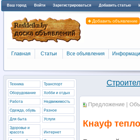
Ваш город
Войти
Зарегистрироваться
Добавить статью
Добавить объявление
Главная
Статьи
Все объявления
Информаци
Главная
Статьи
Все объявления
Информаци
Строител
Техника
Транспорт
Оборудование
Хобби и отдых
Работа
Недвижимость
Предложение | Объ
Одежда, обувь
Разное
Для быта
Услуги
Кнауф тепл
Здоровье и
красота
Интернет