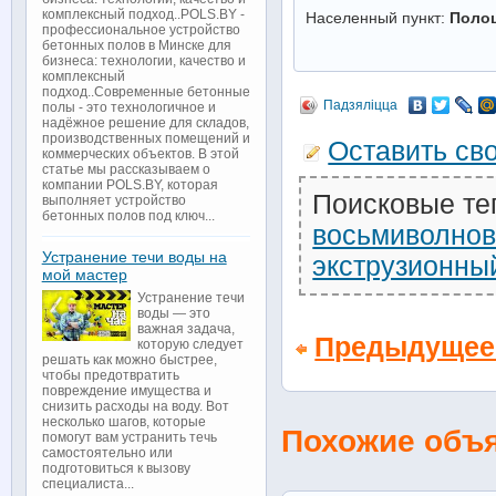
комплексный подход..POLS.BY -
Населенный пункт:
Поло
профессиональное устройство
бетонных полов в Минске для
бизнеса: технологии, качество и
комплексный
подход..Современные бетонные
Падзяліцца
полы - это технологичное и
надёжное решение для складов,
производственных помещений и
Оставить св
коммерческих объектов. В этой
статье мы рассказываем о
компании POLS.BY, которая
Поисковые те
выполняет устройство
бетонных полов под ключ...
восьмиволно
Устранение течи воды на
экструзионны
мой мастер
Устранение течи
воды — это
важная задача,
Предыдущее
которую следует
решать как можно быстрее,
чтобы предотвратить
повреждение имущества и
снизить расходы на воду. Вот
несколько шагов, которые
Похожие объ
помогут вам устранить течь
самостоятельно или
подготовиться к вызову
специалиста...