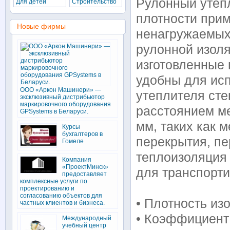
Рулонный утепл
Для детей
Строительство
плотности при
Новые фирмы
ненагружаемых
рулонной изоля
изготовленные
удобны для исп
ООО «Аркон Машинери» —
утеплителя сте
эксклюзивный дистрибьютор
маркировочного оборудования
расстоянием м
GPSystems в Беларуси.
мм, таких как 
Курсы
бухгалтеров в
перекрытия, п
Гомеле
теплоизоляция 
Компания
«ПроектМинск»
для транспорти
предоставляет
комплексные услуги по
проектированию и
согласованию объектов для
• Плотность изо
частных клиентов и бизнеса.
• Коэффициент 
Международный
учебный центр