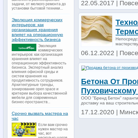
22.05.2017 | Повсе
задачи, от мелкого ремонта до
установки бытовой техники...
Эволюция коммерческих
Техно
интерьеров: как
организация хранения
Терм
влияет на операционную
Непосредс
эффективность бизнеса
мастерству
Эволюция
коммерческих
06.12.2022 | Повсе
интерьеров: как организация
хранения влияет на
операционную эффективность
бизнеса. Экспертный анализ
влияния офисной среды и
систем хранения на
Бетона От Про
продуктивность сотрудников.
Архитектурные тренды,
Пуховичскому
зонирование open space и
критерии выбора качественной
ООО "Бренд Бетон" гаранти
мебели для современных
бизнес-пространств...
доставку на ваш строительн
17.12.2020 | Минск 
Срочно вызвать мастера на
час
Если вам срочно
нужен мастер на
час, вот
несколько шагов,