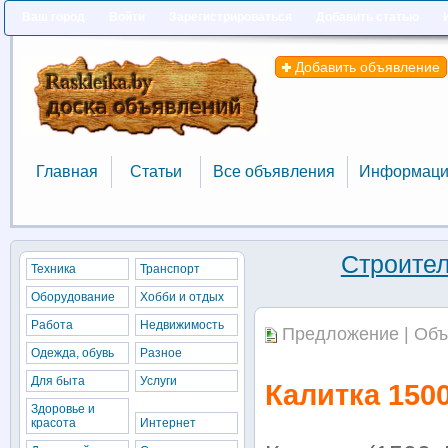
Ваш город
Войти
Зарегистрироваться
Добавить статью
Добавить объявление
Главная
Статьи
Все объявления
Информаци
Главная
Статьи
Все объявления
Информаци
Строител
Техника
Транспорт
Оборудование
Хобби и отдых
Работа
Недвижимость
Предложение | Объ
Одежда, обувь
Разное
Для быта
Услуги
Калитка 150
Здоровье и
красота
Интернет