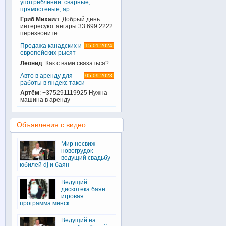
употреблении. сварные,
прямостеные, ар
Гриб Михаил
: Добрый день
интересуют ангары 33 699 2222
перезвоните
Продажа канадских и
15.01.2024
европейских рысят
Леонид
: Как с вами связаться?
Авто в аренду для
05.09.2023
работы в яндекс такси
Артём
: +375291119925 Нужна
машина в аренду
Объявления с видео
Мир несвиж
новогрудок
ведущий свадьбу
юбилей dj и баян
Ведущий
дискотека баян
игровая
программа минск
Ведущий на