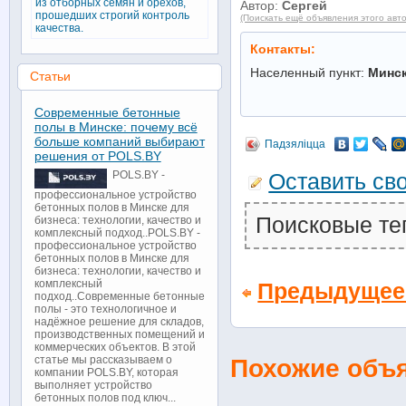
из отборных семян и орехов,
Автор:
Сергей
прошедших строгий контроль
(Поискать ещё объявления этого авт
качества.
Контакты:
Населенный пункт:
Минс
Статьи
Современные бетонные
полы в Минске: почему всё
больше компаний выбирают
Падзяліцца
решения от POLS.BY
POLS.BY -
Оставить св
профессиональное устройство
бетонных полов в Минске для
Поисковые те
бизнеса: технологии, качество и
комплексный подход..POLS.BY -
профессиональное устройство
бетонных полов в Минске для
бизнеса: технологии, качество и
комплексный
Предыдущее
подход..Современные бетонные
полы - это технологичное и
надёжное решение для складов,
производственных помещений и
коммерческих объектов. В этой
Похожие объ
статье мы рассказываем о
компании POLS.BY, которая
выполняет устройство
бетонных полов под ключ...