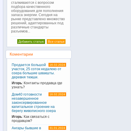
сталкиваются с вопросом
подбора качественного
оборудования для пополнения
запаса энергии. Сегодня на
рынке представлено множество
решений, адаптированных под
различные стандарты
разъемов...
Добавить статью
Все статьи
Коментарии
Продается большой
16.02.2024
участок, 25 соток недалеко от
озера большие швакшты.
деревня тюкши.
Игорь
: Контакты продавца где
узнать?
Дом40 готовности
16.02.2024
незавершенное
законсервированное
капитальное строение на
берегу живописного озера
Игорь
: Как связаться с
продавцом?
Ангары бывшие в
31.01.2024