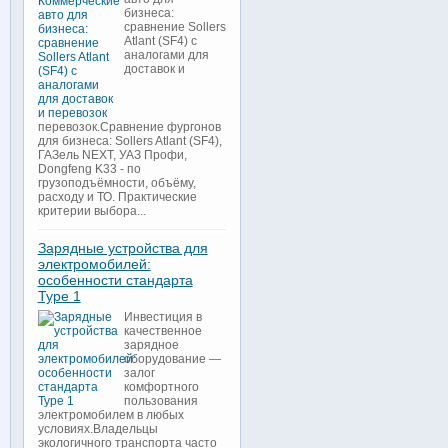
бизнеса:
сравнение Sollers
Atlant (SF4) с
аналогами для
доставок и
перевозок.Сравнение фургонов
для бизнеса: Sollers Atlant (SF4),
ГАЗель NEXT, УАЗ Профи,
Dongfeng K33 - по
грузоподъёмности, объёму,
расходу и ТО. Практические
критерии выбора...
Зарядные устройства для
электромобилей:
особенности стандарта
Type 1
Инвестиция в
качественное
зарядное
оборудование —
залог
комфортного
пользования
электромобилем в любых
условиях.Владельцы
экологичного транспорта часто