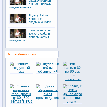
свадьбу юбилей
djи баян нарочь
мядель вилейка
Ведущий баян
дискотека
свадьба юбилей
Тамада ведущий
дискотека баян
лепель бегомль
плещеницы
Фото-объявления