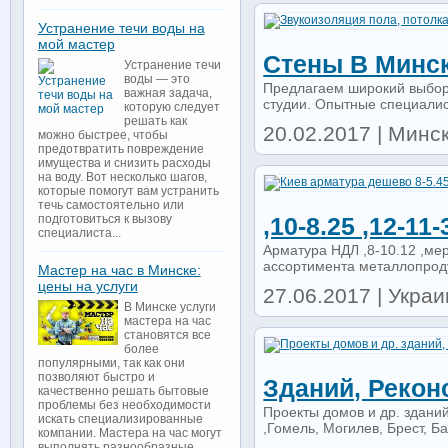
Устранение течи воды на
мой мастер
Стены В Минс
Устранение течи
воды — это
Предлагаем широкий выбор
важная задача,
студии. Опытные специалис
которую следует
решать как
20.02.2017 | Минск
можно быстрее, чтобы
предотвратить повреждение
имущества и снизить расходы
на воду. Вот несколько шагов,
которые помогут вам устранить
течь самостоятельно или
подготовиться к вызову
,10-8.25 ,12-11-
специалиста...
Арматура НДЛ ,8-10.12 ,мер
ассортимента металлопродук
Мастер на час в Минске:
цены на услуги
27.06.2017 | Украи
В Минске услуги
мастера на час
становятся все
более
популярными, так как они
позволяют быстро и
Зданий, Реконс
качественно решать бытовые
проблемы без необходимости
Проекты домов и др. здани
искать специализированные
,Гомель, Могилев, Брест, Б
компании. Мастера на час могут
выполнять разнообразные