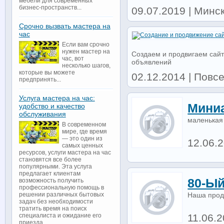
мебели для современных
бизнес-пространств...
09.07.2019 | Минск 
Срочно вызвать мастера на
час
Если вам срочно
нужен мастер на
Создаем и продвигаем сайт
час, вот
объявлений
несколько шагов,
которые вы можете
02.12.2014 | Повсе
предпринять...
Услуга мастера на час:
Мини
удобство и качество
обслуживания
маленькая
В современном
мире, где время
— это один из
12.06.2
самых ценных
ресурсов, услуги мастера на час
становятся все более
популярными. Эта услуга
предлагает клиентам
80-Ый
возможность получить
профессиональную помощь в
Наша прод
решении различных бытовых
задач без необходимости
тратить время на поиск
11.06.
специалиста и ожидание его
приезда...