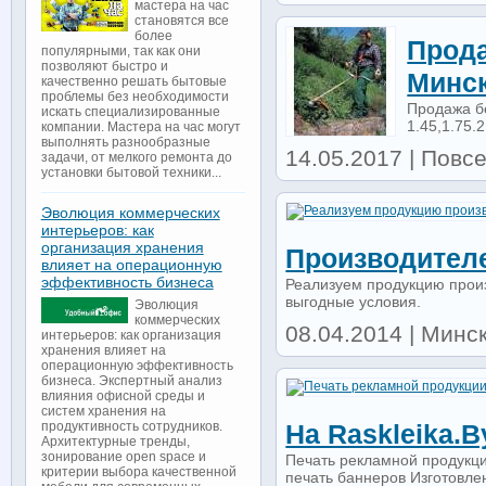
мастера на час
становятся все
более
Прода
популярными, так как они
позволяют быстро и
Минск
качественно решать бытовые
проблемы без необходимости
Продажа бе
искать специализированные
1.45,1.75.2
компании. Мастера на час могут
выполнять разнообразные
14.05.2017 | Повсе
задачи, от мелкого ремонта до
установки бытовой техники...
Эволюция коммерческих
интерьеров: как
организация хранения
Производителе
влияет на операционную
эффективность бизнеса
Реализуем продукцию произ
выгодные условия.
Эволюция
коммерческих
08.04.2014 | Минс
интерьеров: как организация
хранения влияет на
операционную эффективность
бизнеса. Экспертный анализ
влияния офисной среды и
систем хранения на
продуктивность сотрудников.
На Raskleika.b
Архитектурные тренды,
зонирование open space и
Печать рекламной продукци
критерии выбора качественной
печать баннеров Изготовлен