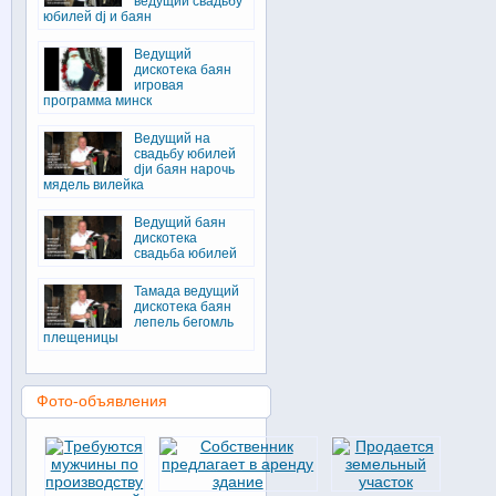
ведущий свадьбу
юбилей dj и баян
Ведущий
дискотека баян
игровая
программа минск
Ведущий на
свадьбу юбилей
djи баян нарочь
мядель вилейка
Ведущий баян
дискотека
свадьба юбилей
Тамада ведущий
дискотека баян
лепель бегомль
плещеницы
Фото-объявления