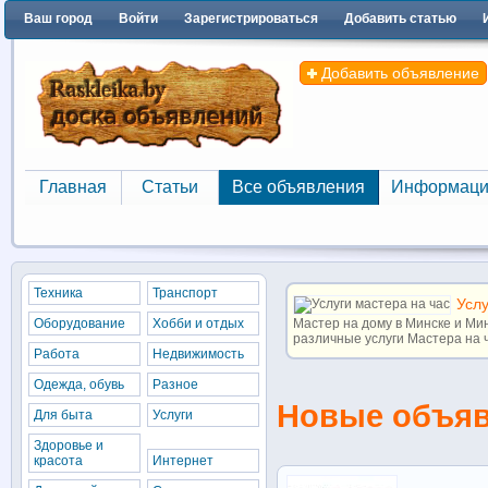
Ваш город
Войти
Зарегистрироваться
Добавить статью
Добавить объявление
Главная
Статьи
Все объявления
Информаци
Главная
Статьи
Все объявления
Информаци
Техника
Транспорт
Услу
Оборудование
Хобби и отдых
Мастер на дому в Минске и М
различные услуги Мастера на ча
Работа
Недвижимость
Одежда, обувь
Разное
Новые объя
Для быта
Услуги
Здоровье и
красота
Интернет