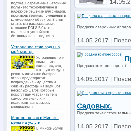
14.05.2
подход..Современные бетонные
полы - это технологичное и
надёжное решение для складов,
производственных помещений и
коммерческих объектов. В этой
статье мы рассказываем о
Продажа сварочных аппара
компании POLS.BY, которая
выполняет устройство
бетонных полов под ключ...
14.05.2017 | Повсе
Устранение течи воды на
мой мастер
П
Устранение течи
воды — это
Продажа компрессоров. Лю
важная задача,
которую следует
решать как можно быстрее,
14.05.2017 | Повсе
чтобы предотвратить
повреждение имущества и
снизить расходы на воду. Вот
несколько шагов, которые
помогут вам устранить течь
самостоятельно или
подготовиться к вызову
Садовых.
специалиста...
Продажа тачек строительных
Мастер на час в Минске:
цены на услуги
14.05.2017 | Повсе
В Минске услуги