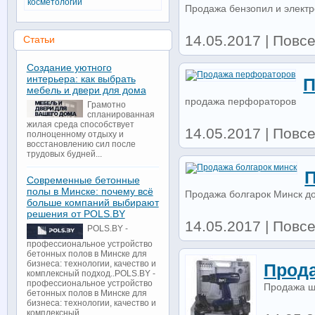
косметологии
Продажа бензопил и элект
14.05.2017 | Повсе
Статьи
Создание уютного
интерьера: как выбрать
П
мебель и двери для дома
продажа перфораторов
Грамотно
спланированная
жилая среда способствует
14.05.2017 | Повсе
полноценному отдыху и
восстановлению сил после
трудовых будней...
П
Современные бетонные
полы в Минске: почему всё
Продажа болгарок Минск д
больше компаний выбирают
решения от POLS.BY
14.05.2017 | Повсе
POLS.BY -
профессиональное устройство
бетонных полов в Минске для
бизнеса: технологии, качество и
Прод
комплексный подход..POLS.BY -
профессиональное устройство
Продажа ш
бетонных полов в Минске для
бизнеса: технологии, качество и
комплексный