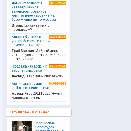
Дом40 готовности
16.02.2024
незавершенное
законсервированное
капитальное строение на
берегу живописного озера
Игорь
: Как связаться с
продавцом?
Ангары бывшие в
31.01.2024
употреблении. сварные,
прямостеные, ар
Гриб Михаил
: Добрый день
интересуют ангары 33 699 2222
перезвоните
Продажа канадских и
15.01.2024
европейских рысят
Леонид
: Как с вами связаться?
Авто в аренду для
05.09.2023
работы в яндекс такси
Артём
: +375291119925 Нужна
машина в аренду
Объявления с видео
Мир несвиж
новогрудок