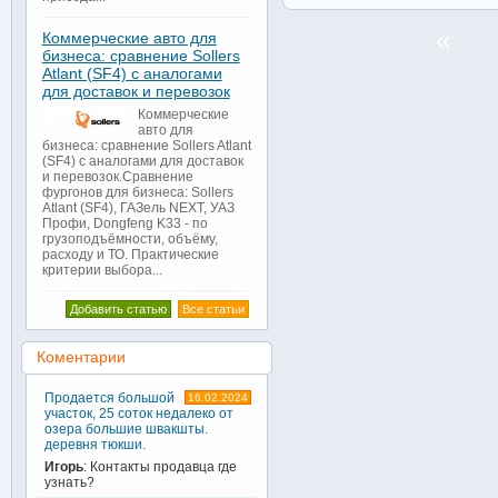
«
Коммерческие авто для
бизнеса: сравнение Sollers
Atlant (SF4) с аналогами
для доставок и перевозок
Коммерческие
авто для
бизнеса: сравнение Sollers Atlant
(SF4) с аналогами для доставок
и перевозок.Сравнение
фургонов для бизнеса: Sollers
Atlant (SF4), ГАЗель NEXT, УАЗ
Профи, Dongfeng K33 - по
грузоподъёмности, объёму,
расходу и ТО. Практические
критерии выбора...
Добавить статью
Все статьи
Коментарии
Продается большой
16.02.2024
участок, 25 соток недалеко от
озера большие швакшты.
деревня тюкши.
Игорь
: Контакты продавца где
узнать?