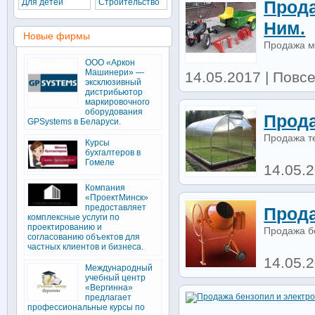
Для детей
Строительство
Прод
Ним.
Новые фирмы
Продажа м
ООО «Аркон
Машинери» —
14.05.2017 | Повсе
эксклюзивный
дистрибьютор
маркировочного
оборудования
Прода
GPSystems в Беларуси.
Продажа т
Курсы
бухгалтеров в
Гомеле
14.05.2
Компания
«ПроектМинск»
предоставляет
Прод
комплексные услуги по
проектированию и
Продажа б
согласованию объектов для
частных клиентов и бизнеса.
14.05.2
Международный
учебный центр
«Вергинна»
предлагает
профессиональные курсы по