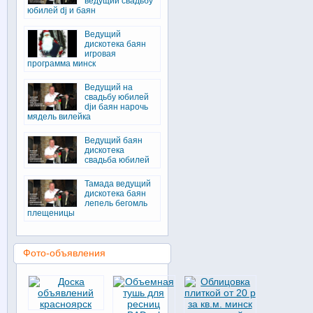
ведущий свадьбу
юбилей dj и баян
Ведущий
дискотека баян
игровая
программа минск
Ведущий на
свадьбу юбилей
djи баян нарочь
мядель вилейка
Ведущий баян
дискотека
свадьба юбилей
Тамада ведущий
дискотека баян
лепель бегомль
плещеницы
Фото-объявления