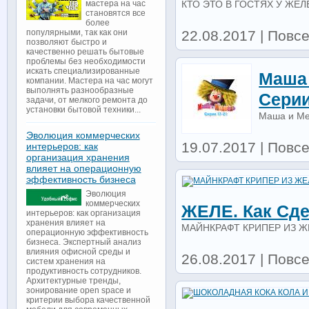
КТО ЭТО В ГОСТЯХ У ЖЕ
мастера на час
становятся все
более
22.08.2017 | Повс
популярными, так как они
позволяют быстро и
качественно решать бытовые
проблемы без необходимости
искать специализированные
Маша 
компании. Мастера на час могут
выполнять разнообразные
Серии
задачи, от мелкого ремонта до
установки бытовой техники...
Маша и Мед
Эволюция коммерческих
19.07.2017 | Повс
интерьеров: как
организация хранения
влияет на операционную
эффективность бизнеса
Эволюция
коммерческих
ЖЕЛЕ. Как Сде
интерьеров: как организация
хранения влияет на
МАЙНКРАФТ КРИПЕР ИЗ ЖЕЛЕ
операционную эффективность
бизнеса. Экспертный анализ
влияния офисной среды и
26.08.2017 | Повс
систем хранения на
продуктивность сотрудников.
Архитектурные тренды,
зонирование open space и
критерии выбора качественной