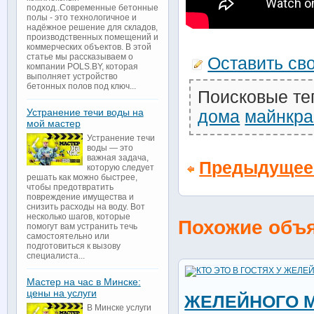
подход..Современные бетонные
полы - это технологичное и
надёжное решение для складов,
производственных помещений и
коммерческих объектов. В этой
статье мы рассказываем о
Оставить св
компании POLS.BY, которая
выполняет устройство
бетонных полов под ключ...
Поисковые те
Устранение течи воды на
дома
майнкр
мой мастер
Устранение течи
воды — это
важная задача,
Предыдущее
которую следует
решать как можно быстрее,
чтобы предотвратить
повреждение имущества и
снизить расходы на воду. Вот
несколько шагов, которые
Похожие объ
помогут вам устранить течь
самостоятельно или
подготовиться к вызову
специалиста...
Мастер на час в Минске:
цены на услуги
ЖЕЛЕЙНОГО 
В Минске услуги