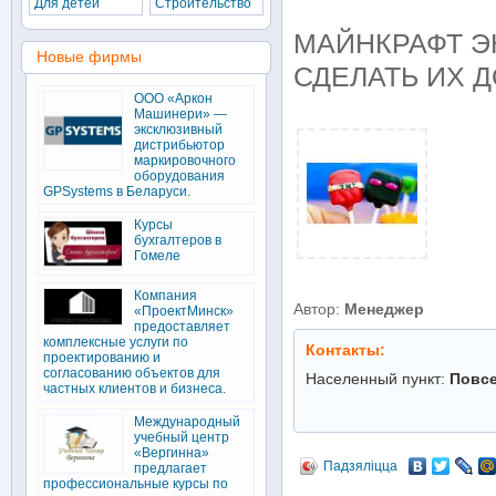
Для детей
Строительство
МАЙНКРАФТ Э
Новые фирмы
СДЕЛАТЬ ИХ 
ООО «Аркон
Машинери» —
эксклюзивный
дистрибьютор
маркировочного
оборудования
GPSystems в Беларуси.
Курсы
бухгалтеров в
Гомеле
Компания
Автор:
Менеджер
«ПроектМинск»
предоставляет
комплексные услуги по
Контакты:
проектированию и
согласованию объектов для
Населенный пункт:
Повс
частных клиентов и бизнеса.
Международный
учебный центр
«Вергинна»
Падзяліцца
предлагает
профессиональные курсы по