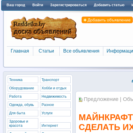
Ваш город
Войти
Зарегистрироваться
Добавить статью
Добавить объявление
Главная
Статьи
Все объявления
Информаци
Главная
Статьи
Все объявления
Информаци
Техника
Транспорт
Оборудование
Хобби и отдых
Работа
Недвижимость
Предложение | Объ
Одежда, обувь
Разное
Для быта
Услуги
МАЙНКРАФТ
Здоровье и
СДЕЛАТЬ И
красота
Интернет