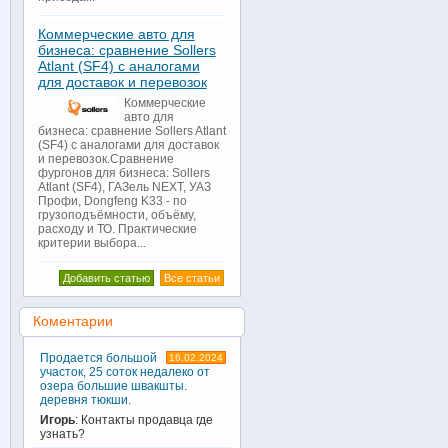
Коммерческие авто для
бизнеса: сравнение Sollers
Atlant (SF4) с аналогами
для доставок и перевозок
Коммерческие
авто для
бизнеса: сравнение Sollers Atlant
(SF4) с аналогами для доставок
и перевозок.Сравнение
фургонов для бизнеса: Sollers
Atlant (SF4), ГАЗель NEXT, УАЗ
Профи, Dongfeng K33 - по
грузоподъёмности, объёму,
расходу и ТО. Практические
критерии выбора...
Добавить статью
Все статьи
Коментарии
Продается большой
16.02.2024
участок, 25 соток недалеко от
озера большие швакшты.
деревня тюкши.
Игорь
: Контакты продавца где
узнать?