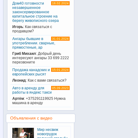
Дом40 готовности
16.02.2024
незавершенное
законсервированное
капитальное строение на
берегу живописного озера
Игорь
: Как связаться с
продавцом?
Ангары бывшие в
31.01.2024
употреблении. сварные,
прямостеные, ар
Гриб Михаил
: Добрый день
интересуют ангары 33 699 2222
перезвоните
Продажа канадских и
15.01.2024
европейских рысят
Леонид
: Как с вами связаться?
Авто в аренду для
05.09.2023
работы в яндекс такси
Артём
: +375291119925 Нужна
машина в аренду
Объявления с видео
Мир несвиж
новогрудок