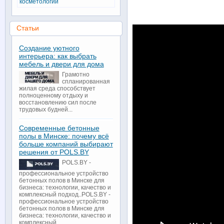
косметологии
Статьи
Создание уютного
интерьера: как выбрать
мебель и двери для дома
Грамотно
спланированная
жилая среда способствует
полноценному отдыху и
восстановлению сил после
трудовых будней...
Современные бетонные
полы в Минске: почему всё
больше компаний выбирают
решения от POLS.BY
POLS.BY -
профессиональное устройство
бетонных полов в Минске для
бизнеса: технологии, качество и
комплексный подход..POLS.BY -
профессиональное устройство
бетонных полов в Минске для
бизнеса: технологии, качество и
комплексный