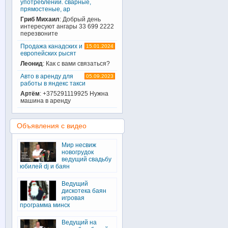
употреблении. сварные,
прямостеные, ар
Гриб Михаил
: Добрый день
интересуют ангары 33 699 2222
перезвоните
Продажа канадских и
15.01.2024
европейских рысят
Леонид
: Как с вами связаться?
Авто в аренду для
05.09.2023
работы в яндекс такси
Артём
: +375291119925 Нужна
машина в аренду
Объявления с видео
Мир несвиж
новогрудок
ведущий свадьбу
юбилей dj и баян
Ведущий
дискотека баян
игровая
программа минск
Ведущий на