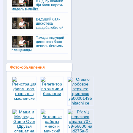
свадьбу юбилей
djи баян нарочь
мядель вилейка
Ведущий баян
дискотека
свадьба юбилей
Тамада ведущий
дискотека баян
лепель бегомль
плещеницы
Фото-объявления