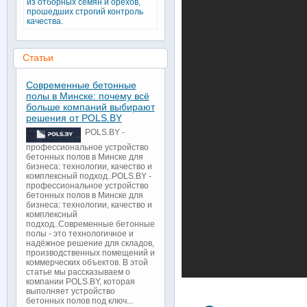
из отборных семян и орехов,
прошедших строгий контроль
качества.
Статьи
Современные бетонные
полы в Минске: почему всё
больше компаний выбирают
решения от POLS.BY
POLS.BY -
профессиональное устройство
бетонных полов в Минске для
бизнеса: технологии, качество и
комплексный подход..POLS.BY -
профессиональное устройство
бетонных полов в Минске для
бизнеса: технологии, качество и
комплексный
подход..Современные бетонные
полы - это технологичное и
надёжное решение для складов,
производственных помещений и
коммерческих объектов. В этой
статье мы рассказываем о
компании POLS.BY, которая
выполняет устройство
бетонных полов под ключ...