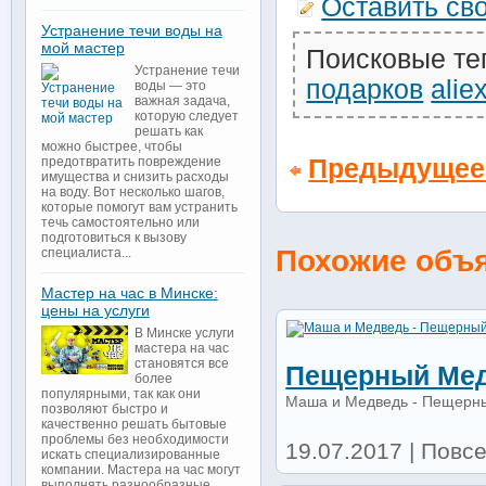
Оставить св
Устранение течи воды на
мой мастер
Поисковые те
Устранение течи
подарков
alie
воды — это
важная задача,
которую следует
решать как
можно быстрее, чтобы
Предыдущее
предотвратить повреждение
имущества и снизить расходы
на воду. Вот несколько шагов,
которые помогут вам устранить
течь самостоятельно или
подготовиться к вызову
Похожие объ
специалиста...
Мастер на час в Минске:
цены на услуги
В Минске услуги
мастера на час
становятся все
Пещерный Мед
более
популярными, так как они
Маша и Медведь - Пещерн
позволяют быстро и
качественно решать бытовые
проблемы без необходимости
19.07.2017 | Повс
искать специализированные
компании. Мастера на час могут
выполнять разнообразные