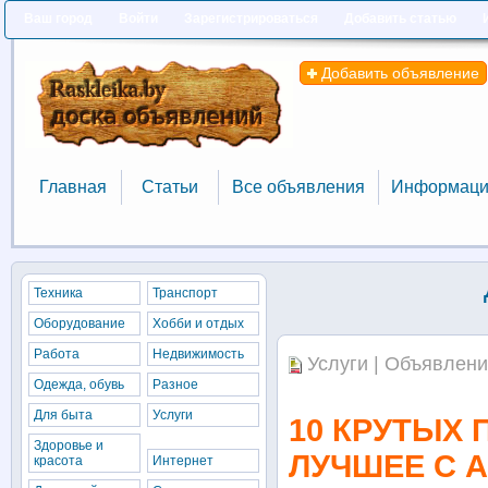
Ваш город
Войти
Зарегистрироваться
Добавить статью
Добавить объявление
Главная
Статьи
Все объявления
Информаци
Главная
Статьи
Все объявления
Информаци
Техника
Транспорт
Оборудование
Хобби и отдых
Работа
Недвижимость
Услуги | Объявлени
Одежда, обувь
Разное
Для быта
Услуги
10 КРУТЫХ 
Здоровье и
ЛУЧШЕЕ С A
красота
Интернет