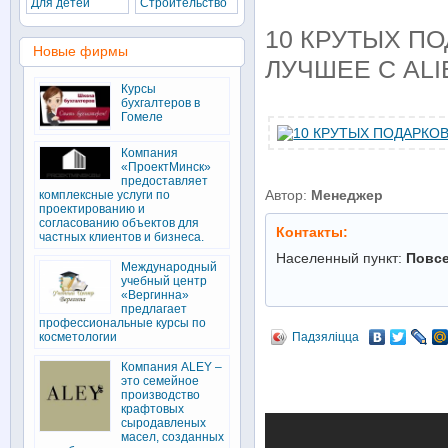
Для детей
Строительство
10 КРУТЫХ ПО
Новые фирмы
ЛУЧШЕЕ С AL
Курсы
бухгалтеров в
Гомеле
Компания
«ПроектМинск»
предоставляет
Автор:
Менеджер
комплексные услуги по
проектированию и
согласованию объектов для
Контакты:
частных клиентов и бизнеса.
Населенный пункт:
Повс
Международный
учебный центр
«Вергинна»
предлагает
профессиональные курсы по
косметологии
Падзяліцца
Компания ALEY –
это семейное
производство
крафтовых
сыродавленых
масел, созданных