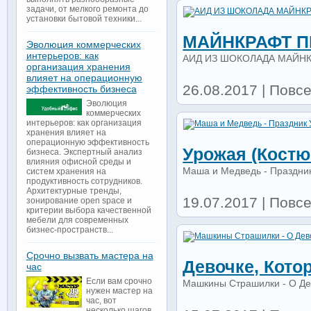
задачи, от мелкого ремонта до
установки бытовой техники...
МАЙНКРАФТ П
Эволюция коммерческих
интерьеров: как
АИД ИЗ ШОКОЛАДА МАЙН
организация хранения
влияет на операционную
26.08.2017 | Повс
эффективность бизнеса
Эволюция
коммерческих
интерьеров: как организация
хранения влияет на
операционную эффективность
Урожая (Костю
бизнеса. Экспертный анализ
влияния офисной среды и
Маша и Медведь - Праздник
систем хранения на
продуктивность сотрудников.
Архитектурные тренды,
19.07.2017 | Повс
зонирование open space и
критерии выбора качественной
мебели для современных
бизнес-пространств...
Срочно вызвать мастера на
Девочке, Кото
час
Если вам срочно
Машкины Страшилки - О Дев
нужен мастер на
час, вот
несколько шагов,