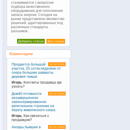
сталкиваются с вопросом
подбора качественного
оборудования для пополнения
запаса энергии. Сегодня на
рынке представлено множество
решений, адаптированных под
различные стандарты
разъемов...
Добавить статью
Все статьи
Коментарии
Продается большой
16.02.2024
участок, 25 соток недалеко от
озера большие швакшты.
деревня тюкши.
Игорь
: Контакты продавца где
узнать?
Дом40 готовности
16.02.2024
незавершенное
законсервированное
капитальное строение на
берегу живописного озера
Игорь
: Как связаться с
продавцом?
Ангары бывшие в
31.01.2024