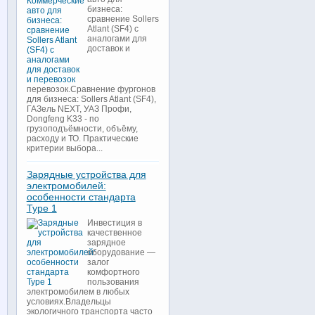
бизнеса:
сравнение Sollers
Atlant (SF4) с
аналогами для
доставок и
перевозок.Сравнение фургонов
для бизнеса: Sollers Atlant (SF4),
ГАЗель NEXT, УАЗ Профи,
Dongfeng K33 - по
грузоподъёмности, объёму,
расходу и ТО. Практические
критерии выбора...
Зарядные устройства для
электромобилей:
особенности стандарта
Type 1
Инвестиция в
качественное
зарядное
оборудование —
залог
комфортного
пользования
электромобилем в любых
условиях.Владельцы
экологичного транспорта часто