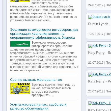
позволяют быстро и
24.07.2017 | По
качественно решать бытовые проблемы без
необходимости искать специализированные
компании. Мастера на час могут выполнять
разнообразные задачи, от мелкого ремонта до
установки бытовой техники...
Dustin Lynch 
Эволюция коммерческих интерьеров: как
организация хранения влияет на
13.07.2017 | По
операционную эффективность бизнеса
Эволюция коммерческих
интерьеров: как организация
хранения влияет на операционную
Katy Perry - Sw
эффективность бизнеса. Экспертный анализ
влияния офисной среды и систем хранения на
продуктивность сотрудников. Архитектурные
21.07.2017 | По
тренды, зонирование open space и критерии
выбора качественной мебели для современных
бизнес-пространств...
Срочно вызвать мастера на час
Katy Perry - 
Если вам срочно нужен мастер
на час, вот несколько шагов,
21.07.2017 | По
которые вы можете
предпринять...
Услуга мастера на час: удобство и
качество обслуживания
Katy Perry - Th