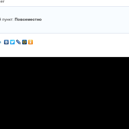
er
 пункт:
Повсеместно
а