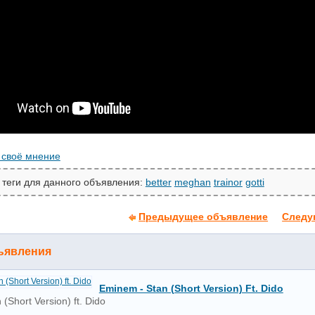
 своё мнение
 теги для данного объявления:
better
meghan
trainor
gotti
Предыдущее объявление
Следу
ъявления
Eminem - Stan (Short Version) Ft. Dido
(Short Version) ft. Dido