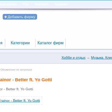
Информеры
Rss
Контакты
Блокнот
Добавить фирму
я
Категории
Каталог фирм
я
Категории
Каталог фирм
Хобби и отдых
→
Музыка. Кли
 Объявление не актуально
inor - Better ft. Yo Gotti
 - Better ft. Yo Gotti