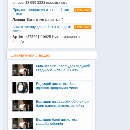
ангары 33 699 2222 перезвоните
Продажа канадских и европейских
15.01.2024
рысят
Леонид
: Как с вами связаться?
Авто в аренду для работы в яндекс
05.09.2023
такси
Артём
: +375291119925 Нужна машина в
аренду
Объявления с видео
Мир несвиж новогрудок ведущий
свадьбу юбилей dj и баян
Ведущий дискотека баян
игровая программа минск
Ведущий на свадьбу юбилей djи
баян нарочь мядель вилейка
Ведущий баян дискотека
свадьба юбилей