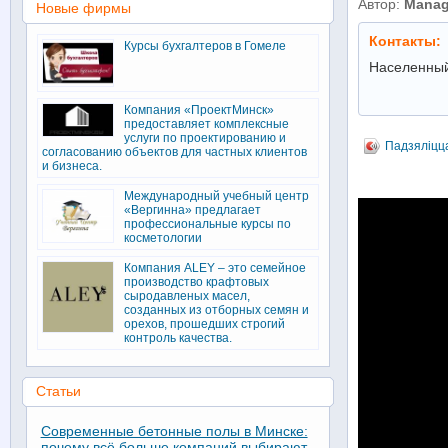
Автор:
Manag
Новые фирмы
Контакты:
Курсы бухгалтеров в Гомеле
Населенный
Компания «ПроектМинск»
предоставляет комплексные
услуги по проектированию и
Падзяліцц
согласованию объектов для частных клиентов
и бизнеса.
Международный учебный центр
«Вергинна» предлагает
профессиональные курсы по
косметологии
Компания ALEY – это семейное
производство крафтовых
сыродавленых масел,
созданных из отборных семян и
орехов, прошедших строгий
контроль качества.
Статьи
Современные бетонные полы в Минске:
почему всё больше компаний выбирают