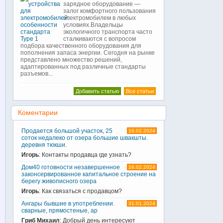
зарядное оборудование —
залог комфортного пользования
электромобилем в любых
условиях.Владельцы
экологичного транспорта часто
сталкиваются с вопросом
подбора качественного оборудования для
пополнения запаса энергии. Сегодня на рынке
представлено множество решений,
адаптированных под различные стандарты
разъемов...
Добавить статью
Все статьи
Коментарии
Продается большой участок, 25
16.02.2024
соток недалеко от озера большие швакшты.
деревня тюкши.
Игорь
: Контакты продавца где узнать?
Дом40 готовности незавершенное
16.02.2024
законсервированное капитальное строение на
берегу живописного озера
Игорь
: Как связаться с продавцом?
Ангары бывшие в употреблении.
31.01.2024
сварные, прямостеные, ар
Гриб Михаил
: Добрый день интересуют