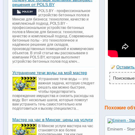
решения от POLS.BY
POLS.BY - профессиональное
устройство бетонных полов в
Минске для бизнеса: технологии, качество и
комплексный подход..POLS.BY -
профессиональное устройство бетонных
полов в Минске для бизнеса: технологии,
качество и комплексный подход..Современные
бетонные полы - это технологичное и
надёжное решение для складов,
производственных помещений и коммерческих
объектов. В этой статье мы рассказываем о
компании POLS.BY, которая выполняет
устройство бетонных полов под ключ...
Оставить
Устранение течи воды на мой мастер
Поисковые
Устранение течи воды — это
важная задача, которую следует
решать как можно быстрее,
чтобы предотвратить
повреждение имущества и снизить расходы на
воду. Вот несколько шагов, которые помогут
вам устранить течь самостоятельно или
Похожие об
подготовиться к вызову специалиста...
Мастер на час в Минске: цены на услуги
В Минске услуги мастера на час
Eminem - Stan 
становятся все более
популярными, так как они