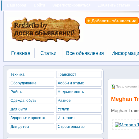
Ваш город
Войти
Зарегистрироваться
Добавить статью
Добавить объявление
Главная
Статьи
Все объявления
Информаци
Главная
Статьи
Все объявления
Информаци
Техника
Транспорт
Оборудование
Хобби и отдых
Предложение |
Работа
Недвижимость
Meghan Tra
Одежда, обувь
Разное
Для быта
Услуги
Meghan Trainor
Здоровье и красота
Интернет
Для детей
Строительство