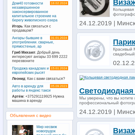
Визаж
Дом40 готовности
16.02.2024
незавершенное
Кольцевая 
законсервированное
фотографов
капитальное строение на
берегу живописного озера
24.12.2019 | Минск 
Игорь
: Как связаться с
продавцом?
Ангары бывшие в
31.01.2024
Парик
употреблении. сварные,
прямостеные, ар
Красивый 
Гриб Михаил
: Добрый день
свадебный
интересуют ангары 33 699 2222
перезвоните
02.12.2
Продажа канадских и
15.01.2024
европейских рысят
Леонид
: Как с вами связаться?
Авто в аренду для
05.09.2023
Светодиодная 
работы в яндекс такси
Артём
: +375291119925 Нужна
Мы уверены, что вы хотите 
машина в аренду
профессиональный фотограф 
24.12.2019 | Минск 
Объявления с видео
Мир несвиж
Визаж
новогрудок