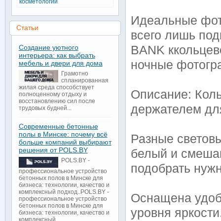
косметологии
Идеальные фот
Статьи
всего лишь по
Создание уютного
BANK ккольцево
интерьера: как выбрать
ночные фотогр
мебель и двери для дома
Грамотно
спланированная
жилая среда способствует
Описание: Кол
полноценному отдыху и
восстановлению сил после
держателем дл
трудовых будней...
Современные бетонные
полы в Минске: почему всё
Разные светов
больше компаний выбирают
решения от POLS.BY
белый и смеша
POLS.BY -
подобрать нуж
профессиональное устройство
бетонных полов в Минске для
бизнеса: технологии, качество и
комплексный подход..POLS.BY -
Оснащена удоб
профессиональное устройство
бетонных полов в Минске для
уровня яркости
бизнеса: технологии, качество и
комплексный