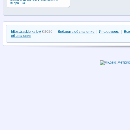
Вчера -
34
https://raskleika.by/
©2026
Добавить объявление
|
Информеры
|
Все
объявления