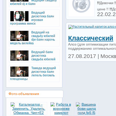
ведущий свадьбу
❗️❗️Девочк
юбилей dj и баян
цене !! ❗️❗
Ведущий
22.02.2
дискотека баян
игровая
программа минск
Ведущий на
свадьбу юбилей
Классический
djи баян нарочь
мядель вилейка
Алоэ (для оптимизации пит
поддержанию оптимального
Ведущий баян
27.08.2017 | Москв
дискотека
свадьба юбилей
Тамада ведущий
дискотека баян
лепель бегомль
плещеницы
Фото-объявления