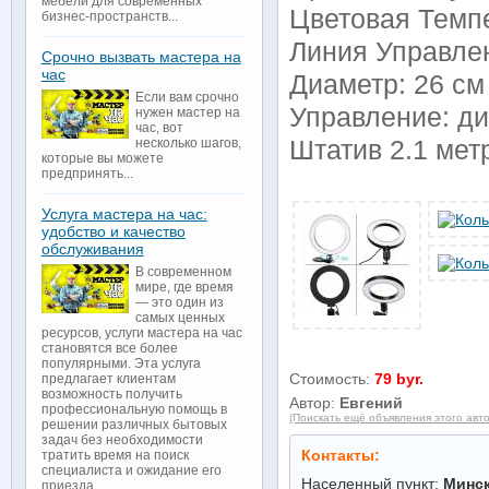
мебели для современных
Цветовая Темп
бизнес-пространств...
Линия Управле
Срочно вызвать мастера на
час
Диаметр: 26 см
Если вам срочно
Управление: д
нужен мастер на
час, вот
Штатив 2.1 мет
несколько шагов,
которые вы можете
предпринять...
Услуга мастера на час:
удобство и качество
обслуживания
В современном
мире, где время
— это один из
самых ценных
ресурсов, услуги мастера на час
становятся все более
популярными. Эта услуга
Стоимость:
79 byr.
предлагает клиентам
возможность получить
Автор:
Евгений
профессиональную помощь в
(Поискать ещё объявления этого авт
решении различных бытовых
задач без необходимости
Контакты:
тратить время на поиск
специалиста и ожидание его
Населенный пункт:
Минс
приезда...