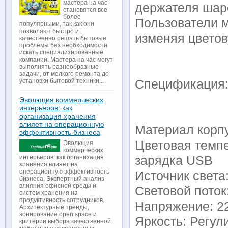
мастера на час
держателя шаро
становятся все
более
Пользователи м
популярными, так как они
позволяют быстро и
изменяя цветов
качественно решать бытовые
проблемы без необходимости
искать специализированные
компании. Мастера на час могут
выполнять разнообразные
задачи, от мелкого ремонта до
Спецификация
установки бытовой техники...
Эволюция коммерческих
интерьеров: как
организация хранения
влияет на операционную
Материал корп
эффективность бизнеса
Цветовая темпе
Эволюция
коммерческих
зарядка USB
интерьеров: как организация
хранения влияет на
операционную эффективность
Источник света
бизнеса. Экспертный анализ
влияния офисной среды и
Световой поток
систем хранения на
продуктивность сотрудников.
Напряжение: 2
Архитектурные тренды,
зонирование open space и
Яркость: Регул
критерии выбора качественной