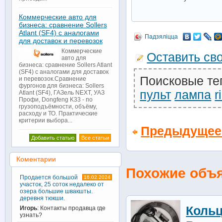
Коммерческие авто для
бизнеса: сравнение Sollers
Atlant (SF4) с аналогами
Падзяліцца
для доставок и перевозок
Коммерческие
Оставить св
авто для
бизнеса: сравнение Sollers Atlant
(SF4) с аналогами для доставок
Поисковые те
и перевозок.Сравнение
фургонов для бизнеса: Sollers
пульт
лампа
r
Atlant (SF4), ГАЗель NEXT, УАЗ
Профи, Dongfeng K33 - по
грузоподъёмности, объёму,
расходу и ТО. Практические
критерии выбора...
Предыдущее
Добавить статью
Все статьи
Коментарии
Похожие объ
Продается большой
16.02.2024
участок, 25 соток недалеко от
озера большие швакшты.
деревня тюкши.
Кольц
Игорь
: Контакты продавца где
узнать?