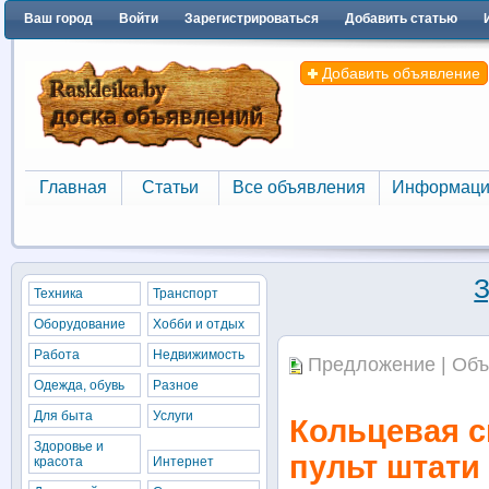
Ваш город
Войти
Зарегистрироваться
Добавить статью
Добавить объявление
Главная
Статьи
Все объявления
Информаци
Главная
Статьи
Все объявления
Информаци
З
Техника
Транспорт
Оборудование
Хобби и отдых
Работа
Недвижимость
Предложение | Объ
Одежда, обувь
Разное
Для быта
Услуги
Кольцевая с
Здоровье и
пульт штати
красота
Интернет