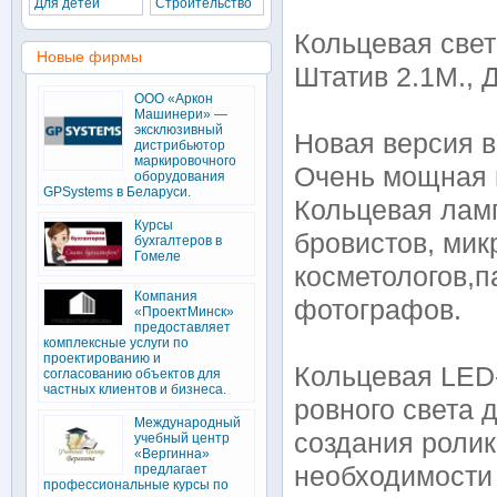
Для детей
Строительство
Кольцевая свет
Новые фирмы
Штатив 2.1М.,
ООО «Аркон
Машинери» —
эксклюзивный
Новая версия в
дистрибьютор
маркировочного
Очень мощная 
оборудования
GPSystems в Беларуси.
Кольцевая лам
Курсы
бровистов, мик
бухгалтеров в
Гомеле
косметологов,п
Компания
фотографов.
«ПроектМинск»
предоставляет
комплексные услуги по
проектированию и
Кольцевая LED-
согласованию объектов для
частных клиентов и бизнеса.
ровного света 
Международный
создания ролик
учебный центр
«Вергинна»
предлагает
необходимости 
профессиональные курсы по