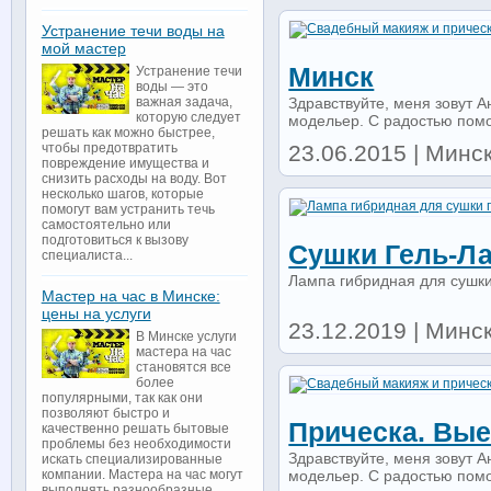
Устранение течи воды на
мой мастер
Минск
Устранение течи
воды — это
Здравствуйте, меня зовут 
важная задача,
которую следует
модельер. С радостью помог
решать как можно быстрее,
23.06.2015 | Минс
чтобы предотвратить
повреждение имущества и
снизить расходы на воду. Вот
несколько шагов, которые
помогут вам устранить течь
самостоятельно или
подготовиться к вызову
Сушки Гель-Ла
специалиста...
Лампа гибридная для сушки
Мастер на час в Минске:
цены на услуги
23.12.2019 | Минск 
В Минске услуги
мастера на час
становятся все
более
популярными, так как они
позволяют быстро и
Прическа. Вые
качественно решать бытовые
проблемы без необходимости
Здравствуйте, меня зовут 
искать специализированные
модельер. С радостью помог
компании. Мастера на час могут
выполнять разнообразные