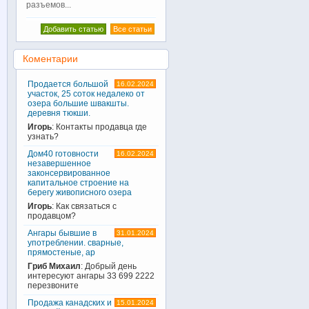
разъемов...
Добавить статью
Все статьи
Коментарии
Продается большой
16.02.2024
участок, 25 соток недалеко от
озера большие швакшты.
деревня тюкши.
Игорь
: Контакты продавца где
узнать?
Дом40 готовности
16.02.2024
незавершенное
законсервированное
капитальное строение на
берегу живописного озера
Игорь
: Как связаться с
продавцом?
Ангары бывшие в
31.01.2024
употреблении. сварные,
прямостеные, ар
Гриб Михаил
: Добрый день
интересуют ангары 33 699 2222
перезвоните
Продажа канадских и
15.01.2024