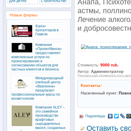
Анапа, Психоте
Для детей
Строительство
астмы, поллино
Новые фирмы
Лечение алког
Курсы
и добросовестн
бухгалтеров в
Гомеле
Компания
«ПроектМинск»
предоставляет
комплексные услуги по
проектированию и
Стоимость:
9000 rub.
согласованию объектов для
частных клиентов и бизнеса.
Автор:
Администратор
(Поискать ещё объявления этого авт
Международный
учебный центр
Контакты:
«Вергинна»
предлагает
Населенный пункт:
Повс
профессиональные курсы по
косметологии
Компания ALEY –
это семейное
производство
Падзяліцца
крафтовых
сыродавленых
Оставить св
масел, созданных