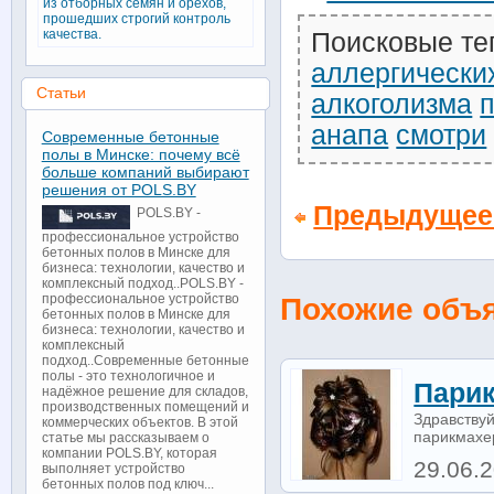
из отборных семян и орехов,
прошедших строгий контроль
качества.
Поисковые те
аллергически
Статьи
алкоголизма
анапа
смотри
Современные бетонные
полы в Минске: почему всё
больше компаний выбирают
решения от POLS.BY
Предыдущее
POLS.BY -
профессиональное устройство
бетонных полов в Минске для
бизнеса: технологии, качество и
комплексный подход..POLS.BY -
Похожие объ
профессиональное устройство
бетонных полов в Минске для
бизнеса: технологии, качество и
комплексный
подход..Современные бетонные
полы - это технологичное и
Парик
надёжное решение для складов,
производственных помещений и
Здравствуй
коммерческих объектов. В этой
парикмахер
статье мы рассказываем о
компании POLS.BY, которая
29.06.
выполняет устройство
бетонных полов под ключ...