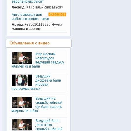
европейских рысят
Леонид
: Как с вами связаться?
Авто в аренду для
05.09.2023
работы в яндекс такси
Артём
: +375291119925 Нужна
машина в аренду
Объявления с видео
Мир несвиж
новогрудок
ведущий свадьбу
юбилей dj и баян
Ведущий
дискотека баян
игровая
программа минск
Ведущий на
свадьбу юбилей
djи баян нарочь
мядель вилейка
Ведущий баян
дискотека
свадьба юбилей