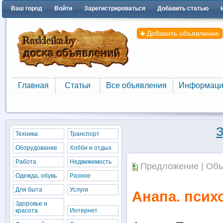
Ваш город
Войти
Зарегистрироваться
Добавить статью
Добавить объявление
Главная
Статьи
Все объявления
Информаци
Главная
Статьи
Все объявления
Информаци
З
Техника
Транспорт
Оборудование
Хобби и отдых
Работа
Недвижимость
Предложение | Объ
Одежда, обувь
Разное
Для быта
Услуги
Анапа. псих
Здоровье и
красота
Интернет