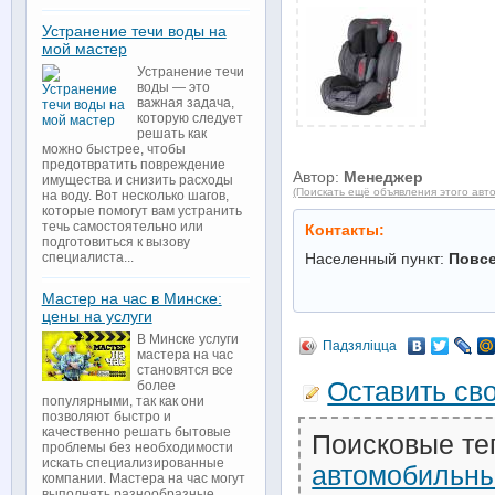
Устранение течи воды на
мой мастер
Устранение течи
воды — это
важная задача,
которую следует
решать как
можно быстрее, чтобы
предотвратить повреждение
Автор:
Менеджер
имущества и снизить расходы
(Поискать ещё объявления этого авт
на воду. Вот несколько шагов,
которые помогут вам устранить
течь самостоятельно или
Контакты:
подготовиться к вызову
Населенный пункт:
Повс
специалиста...
Мастер на час в Минске:
цены на услуги
В Минске услуги
Падзяліцца
мастера на час
становятся все
Оставить св
более
популярными, так как они
позволяют быстро и
качественно решать бытовые
Поисковые те
проблемы без необходимости
искать специализированные
автомобильн
компании. Мастера на час могут
выполнять разнообразные