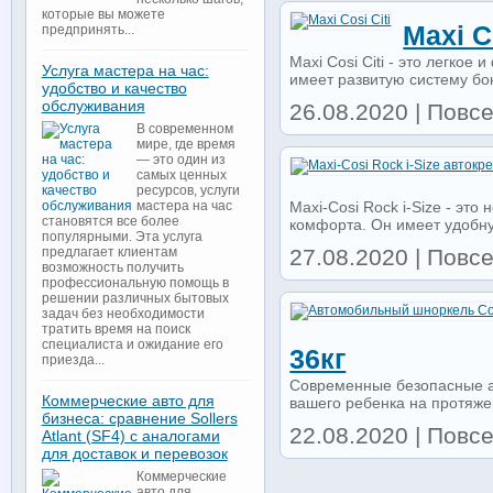
которые вы можете
Maxi C
предпринять...
Maxi Cosi Citi - это легко
Услуга мастера на час:
имеет развитую систему бок
удобство и качество
обслуживания
26.08.2020 | Повс
В современном
мире, где время
— это один из
самых ценных
ресурсов, услуги
Maxi-Cosi Rock i-Size - эт
мастера на час
становятся все более
комфорта. Он имеет удобную
популярными. Эта услуга
27.08.2020 | Повс
предлагает клиентам
возможность получить
профессиональную помощь в
решении различных бытовых
задач без необходимости
тратить время на поиск
специалиста и ожидание его
36кг
приезда...
Современные безопасные ав
Коммерческие авто для
вашего ребенка на протяжен
бизнеса: сравнение Sollers
22.08.2020 | Повс
Atlant (SF4) с аналогами
для доставок и перевозок
Коммерческие
авто для