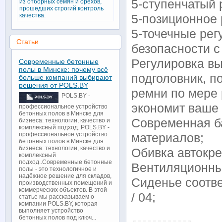
5-ступенчатый 
из отборных семян и орехов,
прошедших строгий контроль
качества.
5-позиционное 
5-точечные рег
Статьи
безопасности с
Регулировка вы
Современные бетонные
полы в Минске: почему всё
подголовник, п
больше компаний выбирают
решения от POLS.BY
ремни по мере 
POLS.BY -
экономит ваше 
профессиональное устройство
бетонных полов в Минске для
Современная б
бизнеса: технологии, качество и
комплексный подход..POLS.BY -
профессиональное устройство
материалов;
бетонных полов в Минске для
бизнеса: технологии, качество и
Обивка автокре
комплексный
подход..Современные бетонные
Вентиляционные
полы - это технологичное и
надёжное решение для складов,
Сиденье соотве
производственных помещений и
коммерческих объектов. В этой
/ 04;
статье мы рассказываем о
компании POLS.BY, которая
выполняет устройство
бетонных полов под ключ...