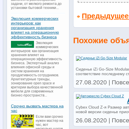
задачи, от мелкого ремонта до
установки бытовой техники...
Предыдущее
Эволюция коммерческих
интерьеров: как
организация хранения
влияет на операционную
эффективность бизнеса
Похожие объ
Эволюция
коммерческих
интерьеров: как организация
хранения влияет на
операционную эффективность
бизнеса. Экспертный анализ
влияния офисной среды и
Сиденье iZi Go-Size Modula
систем хранения на
соответствие последнему ст
продуктивность сотрудников.
Архитектурные тренды,
27.08.2020 | Повс
зонирование open space и
критерии выбора качественной
мебели для современных
бизнес-пространств...
Срочно вызвать мастера на
Cybex Cloud Z-я Размер ав
час
новой версии сиденье прио
Если вам срочно
26.08.2020 | Повс
нужен мастер на
час, вот
несколько шагов,