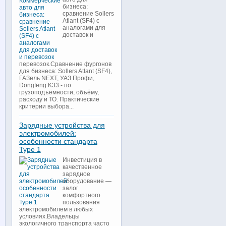
бизнеса:
сравнение Sollers
Atlant (SF4) с
аналогами для
доставок и
перевозок.Сравнение фургонов
для бизнеса: Sollers Atlant (SF4),
ГАЗель NEXT, УАЗ Профи,
Dongfeng K33 - по
грузоподъёмности, объёму,
расходу и ТО. Практические
критерии выбора...
Зарядные устройства для
электромобилей:
особенности стандарта
Type 1
Инвестиция в
качественное
зарядное
оборудование —
залог
комфортного
пользования
электромобилем в любых
условиях.Владельцы
экологичного транспорта часто