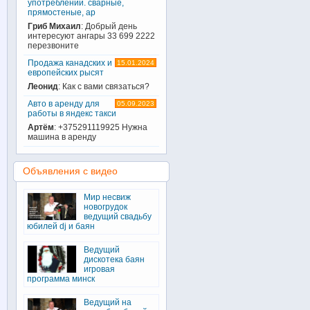
употреблении. сварные,
прямостеные, ар
Гриб Михаил
: Добрый день
интересуют ангары 33 699 2222
перезвоните
Продажа канадских и
15.01.2024
европейских рысят
Леонид
: Как с вами связаться?
Авто в аренду для
05.09.2023
работы в яндекс такси
Артём
: +375291119925 Нужна
машина в аренду
Объявления с видео
Мир несвиж
новогрудок
ведущий свадьбу
юбилей dj и баян
Ведущий
дискотека баян
игровая
программа минск
Ведущий на