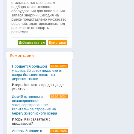
сталкиваются с вопросом
подбора качественного
оборудования для пополнения
запаса энергии. Сегодня на
рынке представлено множество
решений, адаптированных под
различные стандарты
разъемов...
Добавить статью
Все статьи
Коментарии
Продается большой
16.02.2024
участок, 25 соток недалеко от
озера большие швакшты.
деревня тюкши.
Игорь
: Контакты продавца где
узнать?
Дом40 готовности
16.02.2024
незавершенное
законсервированное
капитальное строение на
берегу живописного озера
Игорь
: Как связаться с
продавцом?
Ангары бывшие в
31.01.2024