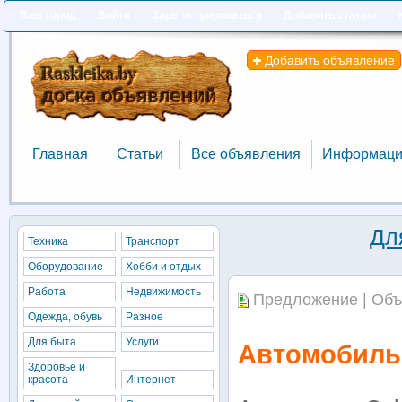
Ваш город
Войти
Зарегистрироваться
Добавить статью
Добавить объявление
Главная
Статьи
Все объявления
Информаци
Главная
Статьи
Все объявления
Информаци
Дл
Техника
Транспорт
Оборудование
Хобби и отдых
Работа
Недвижимость
Предложение | Объ
Одежда, обувь
Разное
Для быта
Услуги
Автомобильн
Здоровье и
красота
Интернет