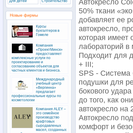
Автокресло Cole
Для детей
Строительство
50% ткани «эко
Новые фирмы
добавляет ее 
Курсы
автокресло, п
бухгалтеров в
Гомеле
которая имеет 
лабораторий в 
Компания
«ПроектМинск»
Подходит для де
предоставляет
комплексные услуги по
проектированию и
+ III;
согласованию объектов для
частных клиентов и бизнеса.
SPS - Система 
Международный
подушки для р
учебный центр
«Вергинна»
бокового удара
предлагает
профессиональные курсы по
до того, как он
косметологии
автокресло на 
Компания ALEY –
это семейное
Автокресло по
производство
крафтовых
комфорт и безо
сыродавленых
масел, созданных